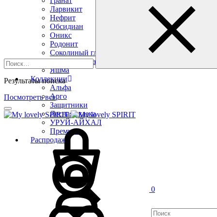
Гранат
Ларвикит
Нефрит
Обсидиан
Оникс
Родонит
Соколиный глаз
Тигровый глаз
Яшма
Коллекции
Результаты поиска
Альфа
Арго
Посмотреть все
Защитники
Лесная сказка
УРУЙ-АЙХАЛ
Премиум
Распродажа
0