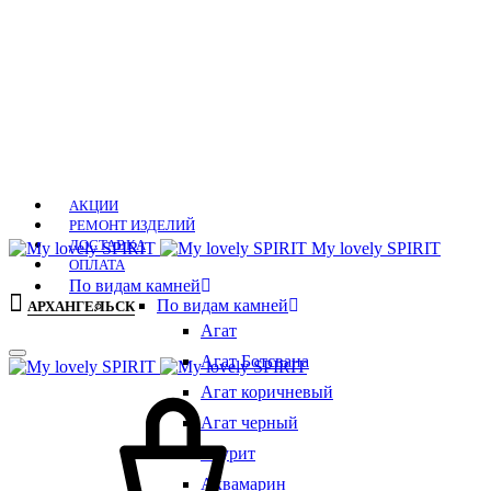
АКЦИИ
РЕМОНТ ИЗДЕЛИЙ
ДОСТАВКА
Мy lovely SPIRIT
ОПЛАТА
По видам камней
По видам камней
АРХАНГЕЛЬСК
Агат
Агат Ботсвана
Агат коричневый
Агат черный
Азурит
Аквамарин