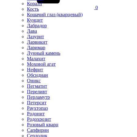
Коралл
0
Кость
Кошачий глаз (кварцевый)
Кунцит
Лабрадор
Лава
Лазурит
Ларвикит
Ларимар
Лунный камень
Малахит
Моховой агат
Нефрит
Обсидиан
Оникс
Пегматит
Переливт
Перламутр
Петерсит
Раухтопаз
Родонит
Родохрозит
Розовый кварц
Сапфирин
Сердолик