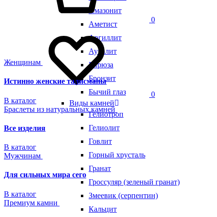
Амазонит
0
Аметист
Аргиллит
Ауралит
Женщинам
Бирюза
Бронзит
Истинно женские талисманы
Бычий глаз
0
В каталог
Виды камней
Браслеты из натуральных камней
Гелиотроп
Гелиолит
Все изделия
Говлит
В каталог
Горный хрусталь
Мужчинам
Гранат
Для сильных мира сего
Гроссуляр (зеленый гранат)
В каталог
Змеевик (серпентин)
Премиум камни
Кальцит