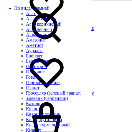
По видам камней
Агат
Агат Ботсвана
Агат коричневый
0
Агат черный
Аквамарин
Амазонит
Аметист
Ауралит
Бронзит
Бычий глаз
Гелиотроп
Гелиолит
Говлит
Горный хрусталь
Гранат
Гроссуляр (зеленый гранат)
0
Змеевик (серпентин)
Кахолонг
Кварц
Кварц волосатик
Кварц рутиловый
Кварц турмалиновый
Кианит