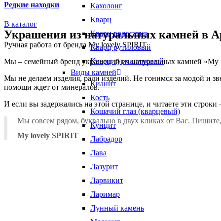
Редкие находки
Кахолонг
Кварц
В каталог
Украшения из натуральных камней в А
Кварц волосатик
Ручная работа от бренда My lovely SPIRIT
Кварц рутиловый
Кварц турмалиновый
Мы – семейный бренд украшений из натуральных камней «My lov
Виды камней
Мы не делаем изделия, ради изделий. Не гонимся за модой и зв
Кианит
помощи ждет от минералов.
Кость
И если вы задержались на этой странице, и читаете эти строки 
Кошачий глаз (кварцевый)
Мы совсем рядом, буквально в двух кликах от Вас. Пишите
Кунцит
My lovely SPIRIT
Лабрадор
Лава
Лазурит
Ларвикит
Ларимар
Лунный камень