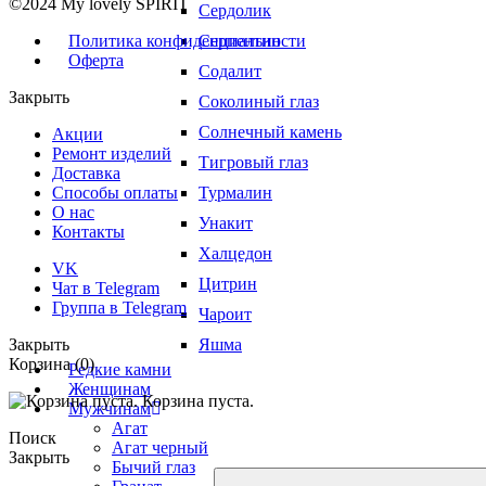
©2024 My lovely SPIRIT
Сердолик
Серпентин
Политика конфиденциальности
Оферта
Содалит
Закрыть
Соколиный глаз
Солнечный камень
Акции
Ремонт изделий
Тигровый глаз
Доставка
Турмалин
Способы оплаты
О нас
Унакит
Контакты
Халцедон
VK
Цитрин
Чат в Telegram
Группа в Telegram
Чароит
Яшма
Закрыть
Корзина
(0)
Редкие камни
Женщинам
Корзина пуста.
Мужчинам
Агат
Поиск
Агат черный
Закрыть
Бычий глаз