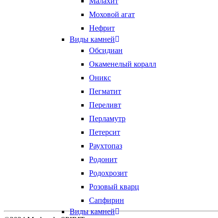
Малахит
Моховой агат
Нефрит
Виды камней
Обсидиан
Окаменелый коралл
Оникс
Пегматит
Переливт
Перламутр
Петерсит
Раухтопаз
Родонит
Родохрозит
Розовый кварц
Сапфирин
Виды камней