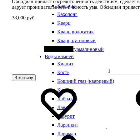
Обсидиан придаст сосредоточенность действиям, сделает 
Кальцит
дарует проницательность и ясность ума. Обсидиан придаст 
Кахолонг
38,000
руб.
Кварц
Quantity
Кварц волосатик
Кварц рутиловый
Кварц турмалиновый
Виды камней
Кианит
Кость
В корзину
Кошачий глаз (кварцевый)
Добавить
Добавление
в
в
Кунцит
избранное
избранное
Лабрадор
Лава
Лазурит
Ларвикит
Ларимар