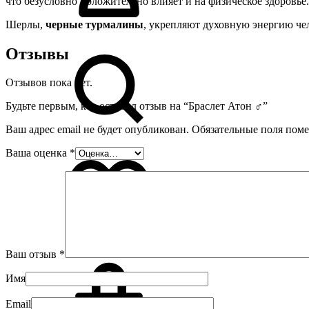
что безусловно положительно влияет и на физическое здоровье.
Шерлы,
черные турмалины
, укрепляют духовную энергию че
Отзывы
Отзывов пока нет.
Будьте первым, кто оставил отзыв на “Браслет Атон ♂”
Ваш адрес email не будет опубликован.
Обязательные поля пом
Ваша оценка
*
0
Ваш отзыв
*
Имя
Email