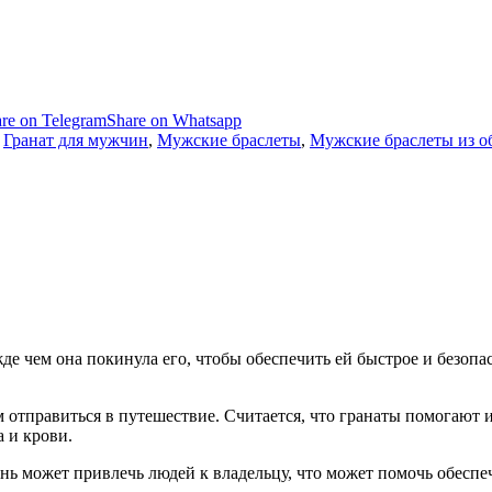
re on Telegram
Share on Whatsapp
,
Гранат для мужчин
,
Мужские браслеты
,
Мужские браслеты из о
де чем она покинула его, чтобы обеспечить ей быстрое и безопа
м отправиться в путешествие. Считается, что гранаты помогают
а и крови.
нь может привлечь людей к владельцу, что может помочь обеспе