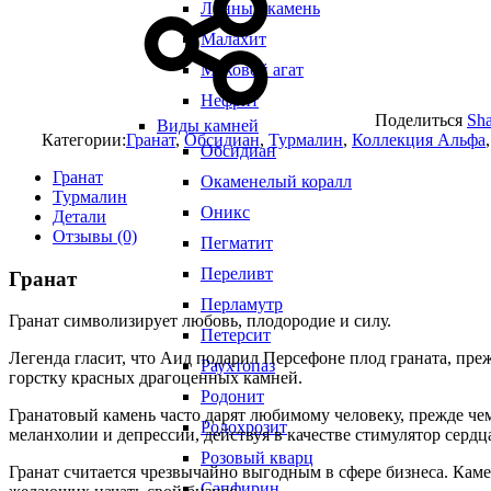
Лунный камень
Малахит
Моховой агат
Нефрит
Поделиться
Sha
Виды камней
Категории:
Гранат
,
Обсидиан
,
Турмалин
,
Коллекция Альфа
Обсидиан
Гранат
Окаменелый коралл
Турмалин
Оникс
Детали
Отзывы (0)
Пегматит
Переливт
Гранат
Перламутр
Гранат символизирует любовь, плодородие и силу.
Петерсит
Легенда гласит, что Аид подарил Персефоне плод граната, преж
Раухтопаз
горстку красных драгоценных камней.
Родонит
Гранатовый камень часто дарят любимому человеку, прежде че
Родохрозит
меланхолии и депрессии, действуя в качестве стимулятор сердц
Розовый кварц
Гранат считается чрезвычайно выгодным в сфере бизнеса. Каме
Сапфирин