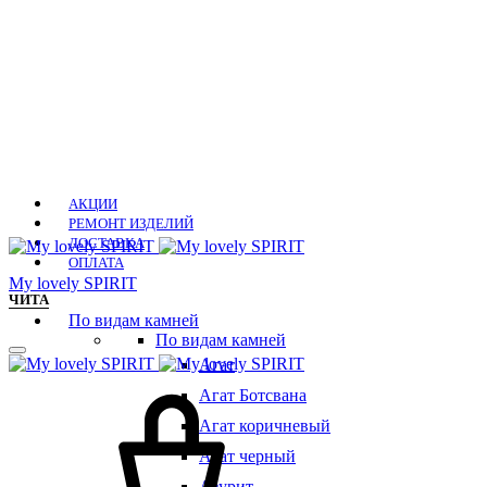
АКЦИИ
РЕМОНТ ИЗДЕЛИЙ
ДОСТАВКА
ОПЛАТА
Мy lovely SPIRIT
ЧИТА
По видам камней
По видам камней
Агат
Агат Ботсвана
Агат коричневый
Агат черный
Азурит