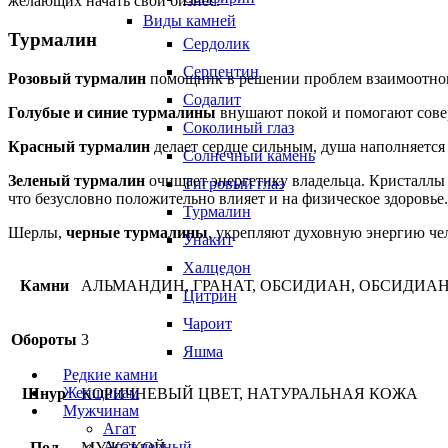
желающих начать свой бизнес.
Виды камней
Турмалин
Сердолик
Серпентин
Розовый турмалин
помощник в решении проблем взаимоотнош
Содалит
Голубые и синие турмалины
внушают покой и помогают совер
Соколиный глаз
Красный турмалин
делает сердце сильным, душа наполняется
Солнечный камень
Зеленый турмалин
очищает энергетику владельца. Кристаллы
Тигровый глаз
что безусловно положительно влияет и на физическое здоровье.
Турмалин
Шерлы,
черные турмалины
, укрепляют духовную энергию че
Унакит
Халцедон
Камни
АЛЬМАНДИН, ГРАНАТ, ОБСИДИАН, ОБСИДИА
Цитрин
Чароит
Обороты
3
Яшма
Редкие камни
Женщинам
Шнур
КОРИЧНЕВЫЙ ЦВЕТ, НАТУРАЛЬНАЯ КОЖА
Мужчинам
Агат
Агат черный
Пол
МУЖСКОЙ