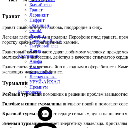
Бычий глаз
Гранат
Ларвикит
Гранат
Нефрит
Обсидиан
Гранат символизирует любовь, плодородие и силу.
Оникс
Родонит
Легенда гласит, что Аид подарил Персефоне плод граната, преж
Соколиный глаз
горстку красных драгоценных камней.
Тигровый глаз
Яшма
Гранатовый камень часто дарят любимому человеку, прежде че
Коллекции
меланхолии и депрессии, действуя в качестве стимулятор сердц
Альфа
Арго
Гранат считается чрезвычайно выгодным в сфере бизнеса. Каме
Защитники
желающих начать свой бизнес.
Лесная сказка
УРУЙ-АЙХАЛ
Турмалин
Премиум
Распродажа
Розовый турмалин
помощник в решении проблем взаимоотнош
Голубые и синие турмалины
внушают покой и помогают совер
Красный турмалин
делает сердце сильным, душа наполняется
Зеленый турмалин
очищает энергетику владельца. Кристаллы