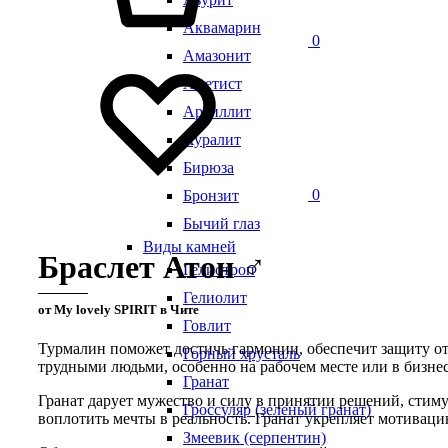
Аквамарин
0
Амазонит
Аметист
Аргиллит
Ауралит
Бирюза
0
Бронзит
Бычий глаз
Виды камней
Браслет Атон ♂
Гелиотроп
Гелиолит
от My lovely SPIRIT в Чите
Говлит
Турмалин поможет достичь гармонии, обеспечит защиту от 
Горный хрусталь
трудными людьми, особенно на рабочем месте или в бизнес
Гранат
Гранат дарует мужество и силу в принятии решений, стиму
Гроссуляр (зеленый гранат)
воплотить мечты в реальность. Гранат укрепляет мотивац
Змеевик (серпентин)