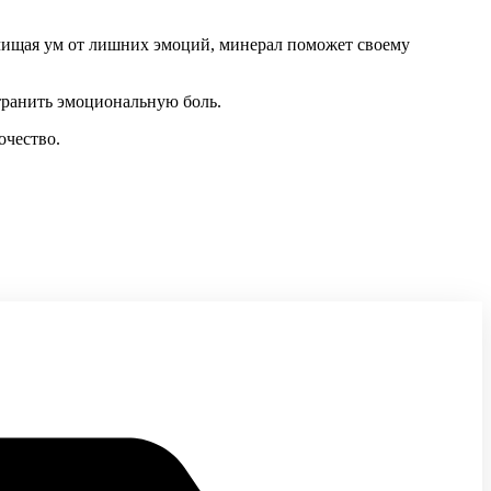
очищая ум от лишних эмоций, минерал поможет своему
транить эмоциональную боль.
очество.