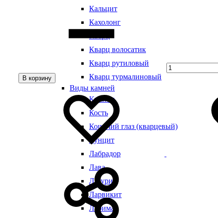
Quantity
Кальцит
Кахолонг
Кварц
Кварц волосатик
Кварц рутиловый
Кварц турмалиновый
В корзину
Добавить
Добавление
Виды камней
в
в
Кианит
избранное
избранное
Кость
Кошачий глаз (кварцевый)
Кунцит
Лабрадор
Лава
Лазурит
Ларвикит
Ларимар