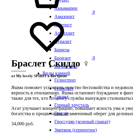
Аквамарин
0
Амазонит
Аметист
Аргиллит
Ауралит
Бирюза
0
Бронзит
Браслет Скиддо ♀
Бычий глаз
Виды камней
от My lovely SPIRIT в Костроме
Гелиотроп
Яшма поможет успокоить чувство беспокойства и недовольс
Гелиолит
верность в отношениях. Яшма остановит блуждание в фант
Говлит
также для тех, кто по долгу службы вынужден сталкиваться
Горный хрусталь
Агат улучшает концентрацию, повышает ясность ума и увер
Гранат
богатства и процветания, незаменимый оберег для деловы
Гроссуляр (зеленый гранат)
34,000
руб.
Змеевик (серпентин)