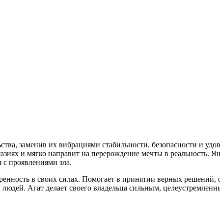
тва, заменив их вибрациями стабильности, безопасности и удов
азиях и мягко направит на перерождение мечты в реальность. Яш
 с проявлениями зла.
енность в своих силах. Помогает в принятии верных решений, о
х людей. Агат делает своего владельца сильным, целеустремлен