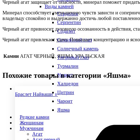
Черный агат защищает от опасности, минерал поможет придать 
Виды камней
Минерал способствует уменьшению чувств зависти и соперниче
Сердолик
владельцу спокойно и выдержанно достичь любой поставленно
Серпентин
Черный агат привносит духовную осознанность в действия, ст
Содалит
Черный агат привлекает удачу. Повышает концентрацию и яснос
Соколиный глаз
Солнечный камень
Камни
АГАТ ЧЕРНЫЙ, ЯШМА УРАЛЬСКАЯ
Тигровый глаз
Турмалин
Похожие товары в категории «Яшма»
Унакит
Халцедон
Цитрин
Браслет Найваши ♀
Чароит
Яшма
Редкие камни
Женщинам
Мужчинам
Агат
Агат черный