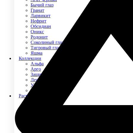
Бычий глаз
Гранат
Ларвикит
Нефрит
Обсидиан
Оникс
Родонит
Соколиный глаз
Тигровый глаз
Яшма
Коллекции
Альфа
Арго
Защитники
Лесная сказка
УРУЙ-АЙХАЛ
Премиум
Распродажа