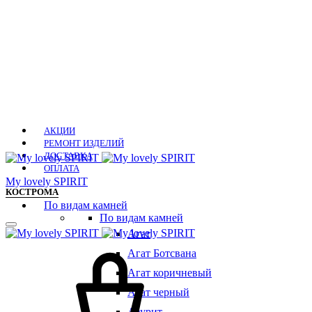
АКЦИИ
РЕМОНТ ИЗДЕЛИЙ
ДОСТАВКА
ОПЛАТА
Мy lovely SPIRIT
КОСТРОМА
По видам камней
По видам камней
Агат
Агат Ботсвана
Агат коричневый
Агат черный
Азурит