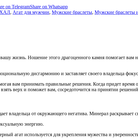
re on Telegram
Share on Whatsapp
ЙХАЛ
,
Агат для мужчин
,
Мужские браслеты
,
Мужские браслеты и
вашу жизнь. Ношение этого драгоценного камня помогает вам н
моциональную дисгармонию и заставляет своего владельца фоку
огая вам принимать правильные решения. Когда придет время о
 взять верх и поможет вам, сосредоточится на принятии решени
щает владельца от окружающего негатива. Минерал раскрывает с
сексуальную энергию.
ерный агат используется для укрепления мужества и уверенности