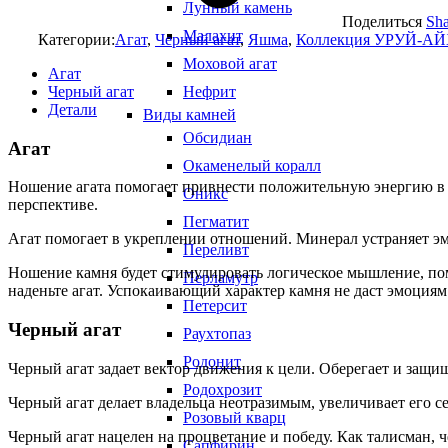
Лунный камень
Поделиться
Sha
Малахит
Категории:
Агат
,
Черный агат
,
Яшма
,
Коллекция УРУЙ-А
Моховой агат
Агат
Черный агат
Нефрит
Детали
Виды камней
Обсидиан
Агат
Окаменелый коралл
Ношение агата помогает привнести положительную энергию в 
Оникс
перспективе.
Пегматит
Агат помогает в укреплении отношений. Минерал устраняет э
Переливт
Ношение камня будет стимулировать логическое мышление, пом
Перламутр
наденьте агат. Успокаивающий характер камня не даст эмоциям
Петерсит
Черный агат
Раухтопаз
Родонит
Черный агат задает вектор движения к цели. Оберегает и защи
Родохрозит
Черный агат делает владельца неотразимым, увеличивает его 
Розовый кварц
Черный агат нацелен на процветание и победу. Как талисман, ч
Сапфирин