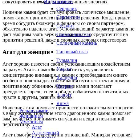
Виды камней
фокусировать внимание на позитивных энергиях.
Сердолик
Ношение камня будет стимулировать логическое мышление,
Серпентин
помогая вам принимать правильные решения. Когда придет
время обсудить бюджеты и финансы со своим партнером,
Содалит
обязательно наденьте агат. Успокаивающий характер камня не
Соколиный глаз
даст эмоциям взять верх и поможет вам, сосредоточится на
принятии решений, даже в сложных деловых переговорах.
Солнечный камень
Агат для женщин
Тигровый глаз
Турмалин
Агат хорошо известен своим успокаивающим воздействием
Унакит
на разум. Агаты помогают прояснить ум, увеличить
концентрацию внимания, а камни с преобладанием синего
Халцедон
особенно полезны для сглаживания пути к эффективному и
позитивному общению. Агатовые камни помогают
Цитрин
преодолеть горечь, гнев и обиду, избавиться от негативных
Чароит
чувств к другим, развить любовь.
Яшма
Ношение агата помогает привнести положительную энергию
Редкие камни
в вашу жизнь. Ношение этого драгоценного камня помогает
Женщинам
вам научиться принимать ситуации и вещи в позитивной
Мужчинам
перспективе.
Агат
Агат черный
Агат помогает в укреплении отношений. Минерал устраняет