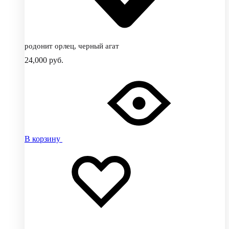
родонит орлец, черный агат
24,000
руб.
В корзину
Добавить
Добавление
в
в
избранное
избранное
Добавлено