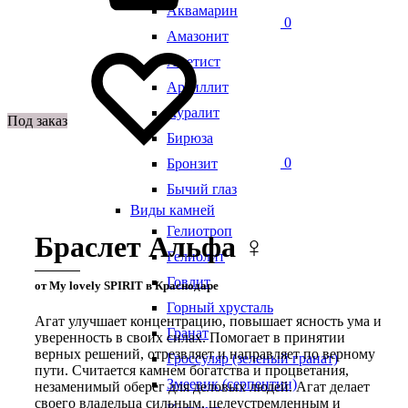
Аквамарин
0
Амазонит
Аметист
Аргиллит
Ауралит
Под заказ
Бирюза
0
Бронзит
Бычий глаз
Виды камней
Гелиотроп
Браслет Альфа ♀
Гелиолит
Говлит
от My lovely SPIRIT в Краснодаре
Горный хрусталь
Агат улучшает концентрацию, повышает ясность ума и
Гранат
уверенность в своих силах. Помогает в принятии
верных решений, отрезвляет и направляет по верному
Гроссуляр (зеленый гранат)
пути. Считается камнем богатства и процветания,
Змеевик (серпентин)
незаменимый оберег для деловых людей. Агат делает
своего владельца сильным, целеустремленным и