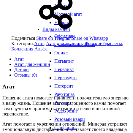
Малахит
Моховой агат
Нефрит
Виды камней
Обсидиан
Поделиться
Share on Telegram
Share on Whatsapp
Категории:
Агат
,
Агат для женщин
,
Женские браслеты
,
Окаменелый коралл
Коллекция Альфа
Оникс
Агат
Пегматит
Агат для женщин
Переливт
Детали
Отзывы (0)
Перламутр
Агат
Петерсит
Раухтопаз
Ношение агата помогает привнести положительную энергию
Родонит
в вашу жизнь. Ношение этого драгоценного камня помогает
вам научиться принимать ситуации и вещи в позитивной
Родохрозит
перспективе.
Розовый кварц
Агат помогает в укреплении отношений. Минерал устраняет
Сапфирин
эмоциональную дисгармонию и заставляет своего владельца