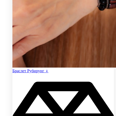
Браслет Рубирунг ♀