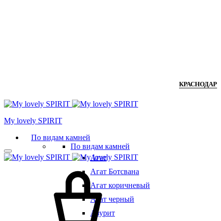
КРАСНОДАР
Мy lovely SPIRIT
По видам камней
По видам камней
Агат
Агат Ботсвана
Агат коричневый
Агат черный
Азурит