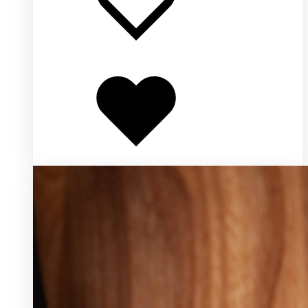
Добавлено
в
избранное