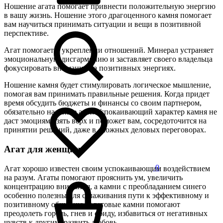
Ношение агата помогает привнести положительную энергию
в вашу жизнь. Ношение этого драгоценного камня помогает
вам научиться принимать ситуации и вещи в позитивной
перспективе.
Агат помогает в укреплении отношений. Минерал устраняет
эмоциональную дисгармонию и заставляет своего владельца
фокусировать внимание на позитивных энергиях.
Ношение камня будет стимулировать логическое мышление,
помогая вам принимать правильные решения. Когда придет
время обсудить бюджеты и финансы со своим партнером,
обязательно наденьте агат. Успокаивающий характер камня не
даст эмоциям взять верх и поможет вам, сосредоточится на
принятии решений, даже в сложных деловых переговорах.
Агат для женщин
0
Агат хорошо известен своим успокаивающим воздействием
на разум. Агаты помогают прояснить ум, увеличить
концентрацию внимания, а камни с преобладанием синего
особенно полезны для сглаживания пути к эффективному и
позитивному общению. Агатовые камни помогают
преодолеть горечь, гнев и обиду, избавиться от негативных
чувств к другим, развить любовь.