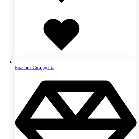
Добавлено
в
избранное
Браслет Скиддо ♀