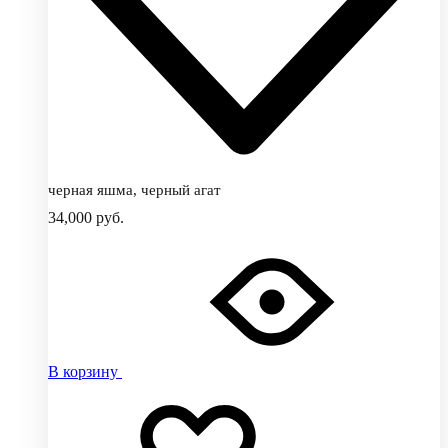
черная яшма, черный агат
34,000
руб.
В корзину
Добавить
Добавление
в
в
избранное
избранное