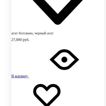
агат ботсвана, черный агат
27,000
руб.
В корзину
Добавить
Добавление
в
в
избранное
избранное