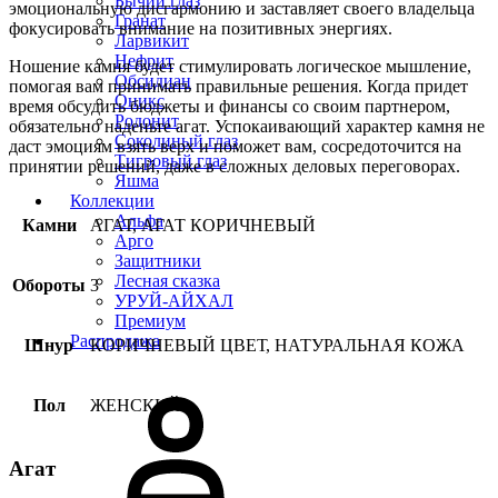
Бычий глаз
эмоциональную дисгармонию и заставляет своего владельца
Гранат
фокусировать внимание на позитивных энергиях.
Ларвикит
Нефрит
Ношение камня будет стимулировать логическое мышление,
Обсидиан
помогая вам принимать правильные решения. Когда придет
Оникс
время обсудить бюджеты и финансы со своим партнером,
Родонит
обязательно наденьте агат. Успокаивающий характер камня не
Соколиный глаз
даст эмоциям взять верх и поможет вам, сосредоточится на
Тигровый глаз
принятии решений, даже в сложных деловых переговорах.
Яшма
Коллекции
Альфа
Камни
АГАТ, АГАТ КОРИЧНЕВЫЙ
Арго
Защитники
Лесная сказка
Обороты
3
УРУЙ-АЙХАЛ
Премиум
Распродажа
Шнур
КОРИЧНЕВЫЙ ЦВЕТ, НАТУРАЛЬНАЯ КОЖА
Пол
ЖЕНСКИЙ
Агат