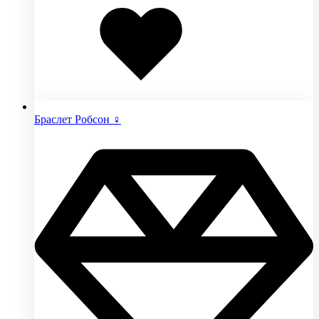
в
избранное
Браслет Робсон ♀