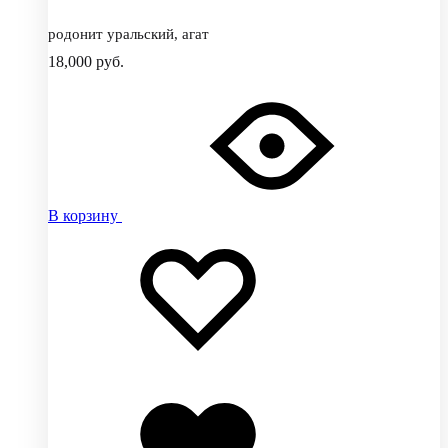
родонит уральский, агат
18,000
руб.
В корзину
Добавить
Добавление
в
в
избранное
избранное
Добавлено
в
избранное