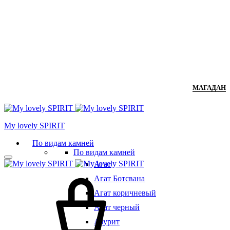
МАГАДАН
Мy lovely SPIRIT
По видам камней
По видам камней
Агат
Агат Ботсвана
Агат коричневый
Агат черный
Азурит