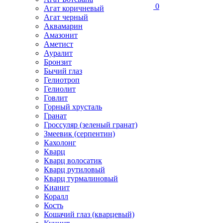
0
Агат коричневый
Агат черный
Аквамарин
Амазонит
Аметист
Ауралит
Бронзит
Бычий глаз
Гелиотроп
Гелиолит
Говлит
Горный хрусталь
Гранат
Гроссуляр (зеленый гранат)
Змеевик (серпентин)
Кахолонг
Кварц
Кварц волосатик
Кварц рутиловый
Кварц турмалиновый
Кианит
Коралл
Кость
Кошачий глаз (кварцевый)