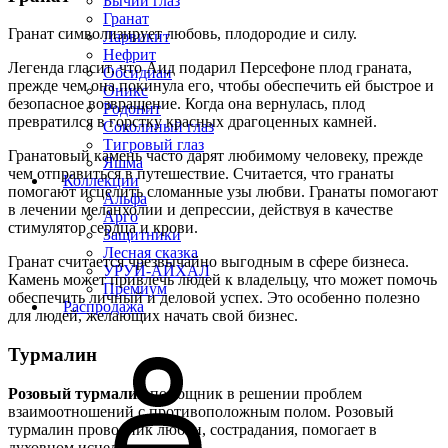
Бычий глаз
Гранат
Гранат символизирует любовь, плодородие и силу.
Ларвикит
Нефрит
Легенда гласит, что Аид подарил Персефоне плод граната,
Обсидиан
прежде чем она покинула его, чтобы обеспечить ей быстрое и
Оникс
безопасное возвращение. Когда она вернулась, плод
Родонит
превратился в горстку красных драгоценных камней.
Соколиный глаз
Тигровый глаз
Гранатовый камень часто дарят любимому человеку, прежде
Яшма
чем отправиться в путешествие. Считается, что гранаты
Коллекции
помогают исцелить сломанные узы любви. Гранаты помогают
Альфа
в лечении меланхолии и депрессии, действуя в качестве
Арго
стимулятор сердца и крови.
Защитники
Лесная сказка
Гранат считается чрезвычайно выгодным в сфере бизнеса.
УРУЙ-АЙХАЛ
Камень может привлечь людей к владельцу, что может помочь
Премиум
обеспечить личный и деловой успех. Это особенно полезно
Распродажа
для людей, желающих начать свой бизнес.
Турмалин
Розовый турмалин
помощник в решении проблем
взаимоотношений с противоположным полом. Розовый
турмалин проводник любви, сострадания, помогает в
духовном исцелении.