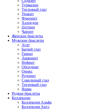
Содалит
Турмалин
Тигровый глаз
Унакит
Флюорит
Халцедон
Цитрин
Чароит
Женские браслеты
Мужские браслеты
Агат
Бычий глаз
Гранат
Ларвикит
Нефрит
Обсидиан
Оникс
Родонит
Соколиный глаз
Тигровый глаз
Яшма
Редкие браслеты
Коллекции
Коллекция Альфа
Коллекция Арго