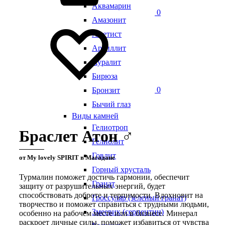
Аквамарин
0
Амазонит
Аметист
Аргиллит
Ауралит
Бирюза
0
Бронзит
Бычий глаз
Виды камней
Гелиотроп
Браслет Атон ♂
Гелиолит
Говлит
от My lovely SPIRIT в Магадане
Горный хрусталь
Турмалин поможет достичь гармонии, обеспечит
Гранат
защиту от разрушительных энергий, будет
способствовать доброте и терпимости. Вдохновит на
Гроссуляр (зеленый гранат)
творчество и поможет справиться с трудными людьми,
Змеевик (серпентин)
особенно на рабочем месте или в бизнесе. Минерал
раскроет личные силы, поможет избавиться от чувства