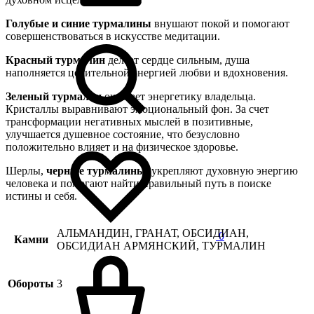
Голубые и синие турмалины
внушают покой и помогают
совершенствоваться в искусстве медитации.
Красный турмалин
делает сердце сильным, душа
наполняется целительной энергией любви и вдохновения.
Зеленый турмалин
очищает энергетику владельца.
Кристаллы выравнивают эмоциональный фон. За счет
трансформации негативных мыслей в позитивные,
улучшается душевное состояние, что безусловно
положительно влияет и на физическое здоровье.
Шерлы,
черные турмалины
, укрепляют духовную энергию
человека и помогают найти правильный путь в поиске
истины и себя.
АЛЬМАНДИН, ГРАНАТ, ОБСИДИАН,
0
Камни
ОБСИДИАН АРМЯНСКИЙ, ТУРМАЛИН
Обороты
3