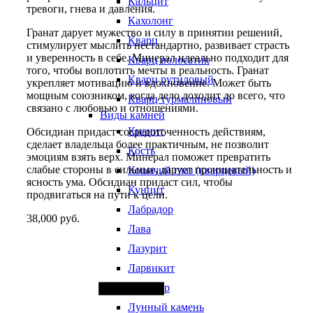
Кальцит
тревоги, гнева и давления.
Кахолонг
Гранат дарует мужество и силу в принятии решений,
Кварц
стимулирует мыслить нестандартно, развивает страсть
и уверенность в себе. Минерал идеально подходит для
Кварц волосатик
того, чтобы воплотить мечты в реальность. Гранат
Кварц рутиловый
укрепляет мотивацию и вдохновение. Может быть
мощным союзником, когда дело доходит до всего, что
Кварц турмалиновый
связано с любовью и отношениями.
Виды камней
Кианит
Обсидиан придаст сосредоточенность действиям,
сделает владельца более практичным, не позволит
Кость
эмоциям взять верх. Минерал поможет превратить
слабые стороны в сильные, дарует проницательность и
Кошачий глаз (кварцевый)
ясность ума. Обсидиан придаст сил, чтобы
Кунцит
продвигаться на пути к цели.
Лабрадор
38,000
руб.
Лава
Quantity
Лазурит
Ларвикит
Ларимар
Лунный камень