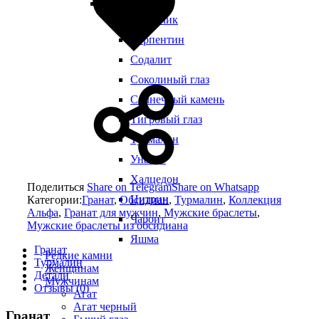
Виды камней
Сердолик
Серпентин
Содалит
Соколиный глаз
Солнечный камень
Тигровый глаз
Турмалин
Унакит
Халцедон
Поделиться
Share on Telegram
Share on Whatsapp
Цитрин
Категории:
Гранат
,
Обсидиан
,
Турмалин
,
Коллекция
Альфа
,
Гранат для мужчин
,
Мужские браслеты
,
Чароит
Мужские браслеты из обсидиана
Яшма
Гранат
Редкие камни
Турмалин
Женщинам
Детали
Мужчинам
Отзывы (0)
Агат
Агат черный
Гранат