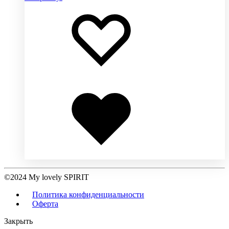
Добавить
Добавление
в
в
избранное
избранное
Добавлено
в
избранное
©2024 My lovely SPIRIT
Политика конфиденциальности
Оферта
Закрыть