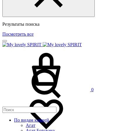
Результаты поиска
Посмотреть все
0
По видам камней
Агат
Агат Ботсвана