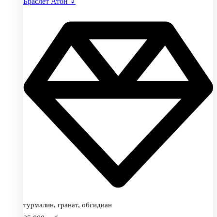
Браслет Атон ♀
турмалин, гранат, обсидиан