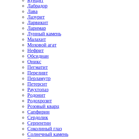
Кунцит
Лабрадор
Лава
Лазурит
Ларвикит
Ларимар
Лунный камень
Малахит
Моховой агат
Нефрит
Обсидиан
Оникс
Пегматит
Переливт
Перламутр
Петерсит
Раухтопаз
Родонит
Родохрозит
Розовый кварц
Сапфирин
Сердолик
Серпентин
Соколиный глаз
Солнечный камень