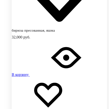
бирюза пресованная, яшма
32,000
руб.
В корзину
Добавить
Добавление
в
в
избранное
избранное