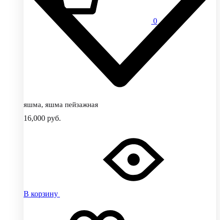
0
яшма, яшма пейзажная
16,000
руб.
В корзину
Добавить
Добавление
в
в
избранное
избранное