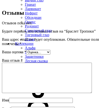
Бычий глаз
Гранат
Ларвикит
Отзывы
Нефрит
Обсидиан
Оникс
Отзывов пока нет.
Родонит
Соколиный глаз
Будьте первым, кто оставил отзыв на “Браслет Тропики”
Тигровый глаз
Яшма
Ваш адрес email не будет опубликован.
Обязательные поля
Коллекции
помечены
*
Альфа
Ваша оценка
*
Арго
Защитники
Ваш отзыв
*
Лесная сказка
УРУЙ-АЙХАЛ
Премиум
Распродажа
Имя