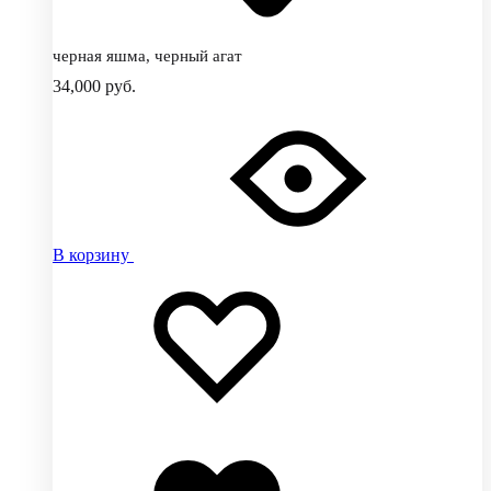
черная яшма, черный агат
34,000
руб.
В корзину
Добавить
Добавление
в
в
избранное
избранное
Добавлено
в
избранное