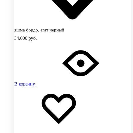
яшма бордо, агат черный
34,000
руб.
В корзину
Добавить
Добавление
в
в
избранное
избранное