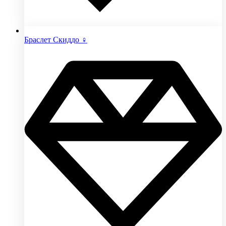
Браслет Скиддо ♀