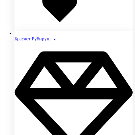
Браслет Рубирунг ♀