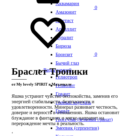
Аквамарин
0
Амазонит
Аметист
Аргиллит
Ауралит
Бирюза
0
Бронзит
Бычий глаз
Браслет Тропики
Виды камней
Гелиотроп
от My lovely SPIRIT в Махачкале
Гелиолит
Говлит
Яшма устранит чувство беспокойства, заменив его
энергией стабильности, безопасности и
Горный хрусталь
удовлетворенности. Минерал развивает честность,
Гранат
доверие и верность в отношениях. Яшма остановит
блуждание в фантазиях и мягко направит на
Гроссуляр (зеленый гранат)
перерождение мечты в реальность.
Змеевик (серпентин)
‘