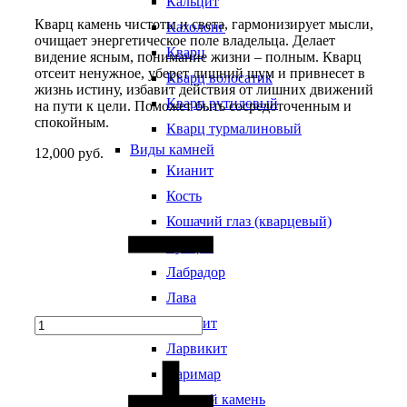
Кальцит
Кварц камень чистоты и света, гармонизирует мысли,
Кахолонг
очищает энергетическое поле владельца. Делает
Кварц
видение ясным, понимание жизни – полным. Кварц
отсеит ненужное, уберет лишний шум и привнесет в
Кварц волосатик
жизнь истину, избавит действия от лишних движений
Кварц рутиловый
на пути к цели. Поможет быть сосредоточенным и
спокойным.
Кварц турмалиновый
Виды камней
12,000
руб.
Кианит
Quantity
Кость
Кошачий глаз (кварцевый)
Кунцит
Лабрадор
Лава
Лазурит
Ларвикит
Ларимар
Лунный камень