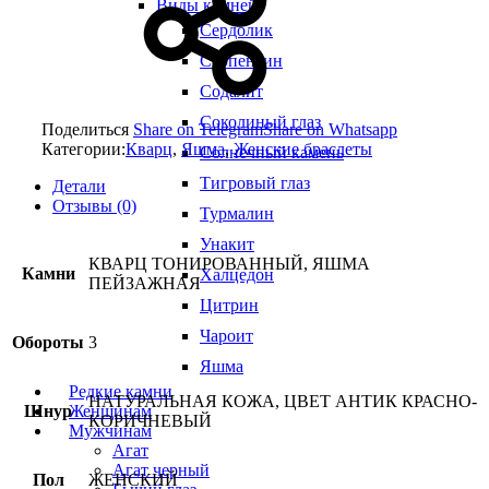
Виды камней
Сердолик
Серпентин
Содалит
Соколиный глаз
Поделиться
Share on Telegram
Share on Whatsapp
Категории:
Кварц
,
Яшма
,
Женские браслеты
Солнечный камень
Тигровый глаз
Детали
Отзывы (0)
Турмалин
Унакит
КВАРЦ ТОНИРОВАННЫЙ, ЯШМА
Камни
Халцедон
ПЕЙЗАЖНАЯ
Цитрин
Чароит
Обороты
3
Яшма
Редкие камни
НАТУРАЛЬНАЯ КОЖА, ЦВЕТ АНТИК КРАСНО-
Шнур
Женщинам
КОРИЧНЕВЫЙ
Мужчинам
Агат
Агат черный
Пол
ЖЕНСКИЙ