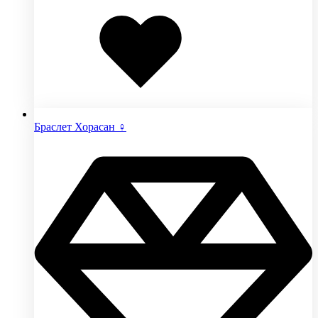
Добавлено
в
избранное
Браслет Хорасан ♀