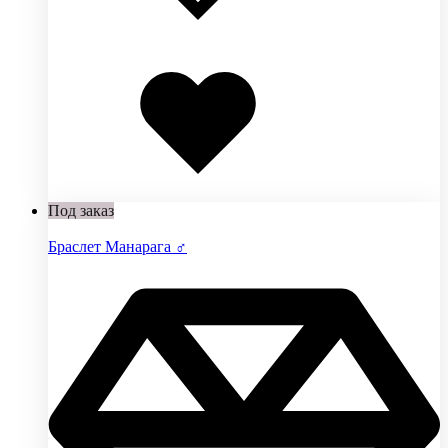
Добавлено
в
избранное
Под заказ
Браслет Манарага ♂