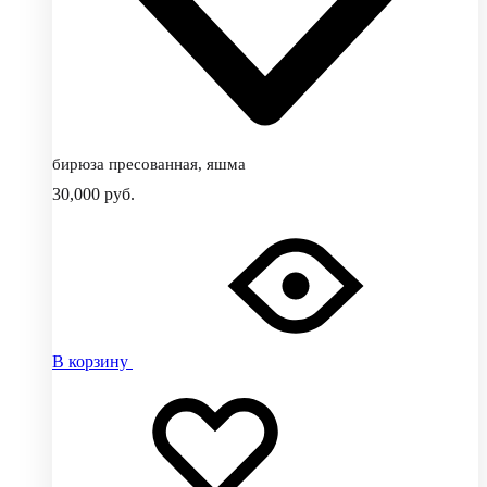
бирюза пресованная, яшма
30,000
руб.
В корзину
Добавить
Добавление
в
в
избранное
избранное