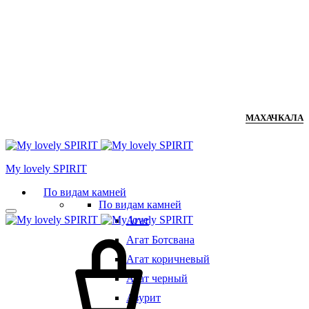
МАХАЧКАЛА
Мy lovely SPIRIT
По видам камней
По видам камней
Агат
Агат Ботсвана
Агат коричневый
Агат черный
Азурит