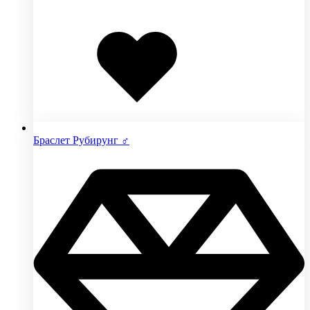
Добавлено
в
избранное
Браслет Рубирунг ♂