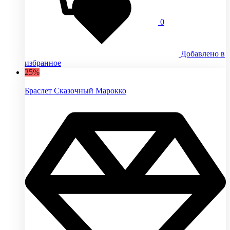
0
Добавлено в
избранное
25%
Браслет Сказочный Марокко