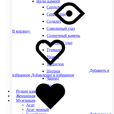
Виды камней
Сердолик
Серпентин
Содалит
Соколиный глаз
В корзину
Солнечный камень
Тигровый глаз
Турмалин
Унакит
Халцедон
Добавить в
Цитрин
избранное
Добавление в избранное
Чароит
Яшма
Редкие камни
Женщинам
Мужчинам
Агат
Агат черный