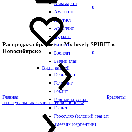
Аквамарин
0
Амазонит
Аметист
Аргиллит
Ауралит
Распродажа браслетов My lovely SPIRIT в
Бирюза
Новосибирске
0
Бронзит
Бычий глаз
Виды камней
Гелиотроп
Гелиолит
Говлит
Главная
Браслеты
Горный хрусталь
из натуральных камней в Новосибирске
Гранат
Гроссуляр (зеленый гранат)
Змеевик (серпентин)