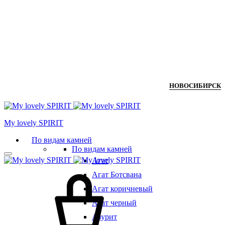
НОВОСИБИРСК
Мy lovely SPIRIT
По видам камней
По видам камней
Агат
Агат Ботсвана
Агат коричневый
Агат черный
Азурит