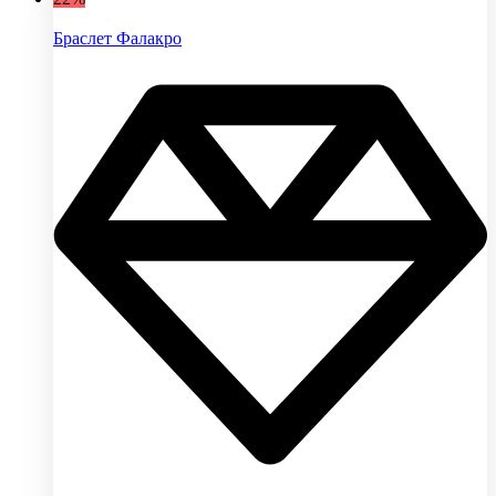
Браслет Фалакро