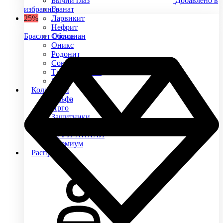
Бычий глаз
Добавлено в
избранное
Гранат
25%
Ларвикит
Нефрит
Браслет Орион
Обсидиан
Оникс
Родонит
Соколиный глаз
Тигровый глаз
Яшма
Коллекции
Альфа
Арго
Защитники
Лесная сказка
УРУЙ-АЙХАЛ
Премиум
Распродажа