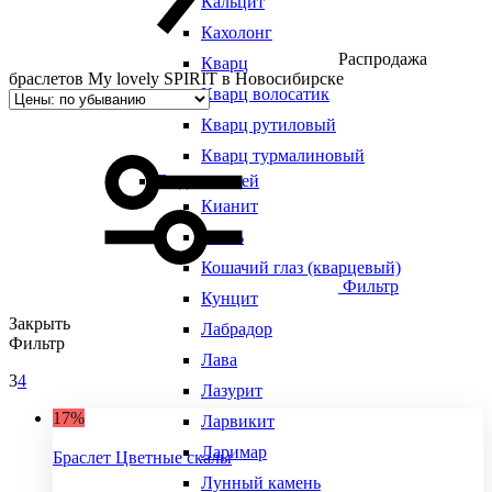
Кальцит
Кахолонг
Распродажа
Кварц
браслетов My lovely SPIRIT в Новосибирске
Кварц волосатик
Кварц рутиловый
Кварц турмалиновый
Виды камней
Кианит
Кость
Кошачий глаз (кварцевый)
Фильтр
Кунцит
Закрыть
Лабрадор
Фильтр
Лава
3
4
Лазурит
17%
Ларвикит
Ларимар
Браслет Цветные скалы
Лунный камень