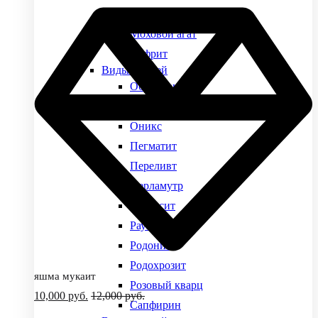
Малахит
Моховой агат
Нефрит
Виды камней
Обсидиан
Окаменелый коралл
Оникс
Пегматит
Переливт
Перламутр
Петерсит
Раухтопаз
Родонит
Родохрозит
яшма мукаит
Розовый кварц
10,000
руб.
12,000
руб.
Сапфирин