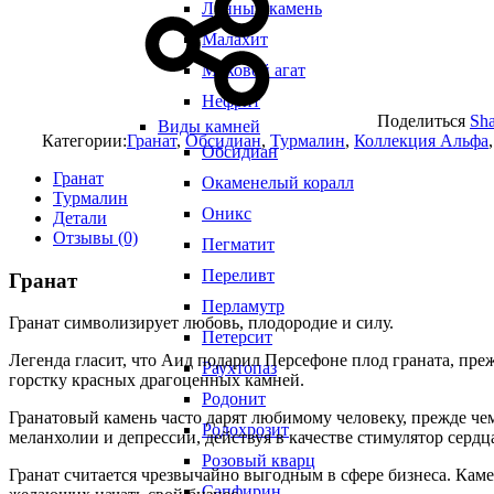
Лунный камень
Малахит
Моховой агат
Нефрит
Поделиться
Sha
Виды камней
Категории:
Гранат
,
Обсидиан
,
Турмалин
,
Коллекция Альфа
Обсидиан
Гранат
Окаменелый коралл
Турмалин
Оникс
Детали
Отзывы (0)
Пегматит
Переливт
Гранат
Перламутр
Гранат символизирует любовь, плодородие и силу.
Петерсит
Легенда гласит, что Аид подарил Персефоне плод граната, преж
Раухтопаз
горстку красных драгоценных камней.
Родонит
Гранатовый камень часто дарят любимому человеку, прежде че
Родохрозит
меланхолии и депрессии, действуя в качестве стимулятор сердц
Розовый кварц
Гранат считается чрезвычайно выгодным в сфере бизнеса. Каме
Сапфирин