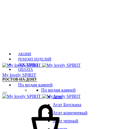
АКЦИИ
РЕМОНТ ИЗДЕЛИЙ
ДОСТАВКА
ОПЛАТА
Мy lovely SPIRIT
РОСТОВ-НА-ДОНУ
По видам камней
По видам камней
Агат
Агат Ботсвана
Агат коричневый
Агат черный
Азурит