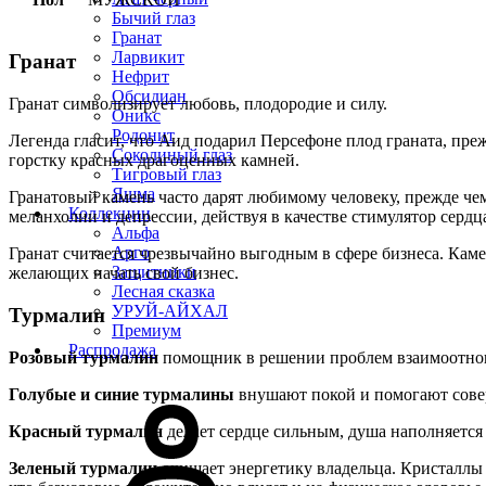
Бычий глаз
Гранат
Ларвикит
Гранат
Нефрит
Обсидиан
Гранат символизирует любовь, плодородие и силу.
Оникс
Родонит
Легенда гласит, что Аид подарил Персефоне плод граната, преж
Соколиный глаз
горстку красных драгоценных камней.
Тигровый глаз
Яшма
Гранатовый камень часто дарят любимому человеку, прежде че
Коллекции
меланхолии и депрессии, действуя в качестве стимулятор сердц
Альфа
Арго
Гранат считается чрезвычайно выгодным в сфере бизнеса. Каме
Защитники
желающих начать свой бизнес.
Лесная сказка
УРУЙ-АЙХАЛ
Турмалин
Премиум
Распродажа
Розовый турмалин
помощник в решении проблем взаимоотнош
Голубые и синие турмалины
внушают покой и помогают совер
Красный турмалин
делает сердце сильным, душа наполняется
Зеленый турмалин
очищает энергетику владельца. Кристаллы