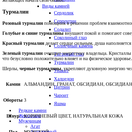
желающих начать свой бизнес.
Виды камней
Турмалин
Сердолик
Серпентин
Розовый турмалин
помощник в решении проблем взаимоотнош
Содалит
Голубые и синие турмалины
внушают покой и помогают совер
Соколиный глаз
Красный турмалин
делает сердце сильным, душа наполняется
Солнечный камень
Зеленый турмалин
очищает энергетику владельца. Кристаллы
Тигровый глаз
что безусловно положительно влияет и на физическое здоровье.
Турмалин
Шерлы,
черные турмалины
, укрепляют духовную энергию че
Унакит
Халцедон
Камни
АЛЬМАНДИН, ГРАНАТ, ОБСИДИАН, ОБСИДИА
Цитрин
Чароит
Обороты
3
Яшма
Редкие камни
Женщинам
Шнур
КОРИЧНЕВЫЙ ЦВЕТ, НАТУРАЛЬНАЯ КОЖА
Мужчинам
Агат
Агат черный
Пол
МУЖСКОЙ