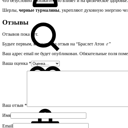
что безусловно положительно влияет и на физическое здоровье.
Шерлы,
черные турмалины
, укрепляют духовную энергию че
Отзывы
Отзывов пока нет.
Будьте первым, кто оставил отзыв на “Браслет Атон ♂”
Ваш адрес email не будет опубликован.
Обязательные поля пом
Ваша оценка
*
0
Ваш отзыв
*
Имя
Email