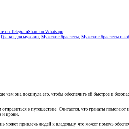
re on Telegram
Share on Whatsapp
,
Гранат для мужчин
,
Мужские браслеты
,
Мужские браслеты из о
де чем она покинула его, чтобы обеспечить ей быстрое и безопа
м отправиться в путешествие. Считается, что гранаты помогают
а и крови.
нь может привлечь людей к владельцу, что может помочь обеспе