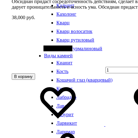
Обсидиан придаст сосредоточенность действиям, сделает 
Кальцит
дарует проницательность и ясность ума. Обсидиан придаст 
Кахолонг
38,000
руб.
Кварц
Quantity
Кварц волосатик
Кварц рутиловый
Кварц турмалиновый
Виды камней
Кианит
Кость
В корзину
Кошачий глаз (кварцевый)
Добавить
Добавление
в
в
Кунцит
избранное
избранное
Лабрадор
Лава
Лазурит
Ларвикит
Ларимар