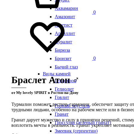
Аквамарин
0
Амазонит
Аметист
Аргиллит
Ауралит
Бирюза
0
Бронзит
Бычий глаз
Виды камней
Браслет Атон ♂
Гелиотроп
Гелиолит
от My lovely SPIRIT в Ростов-на-Дону
Говлит
Турмалин поможет достичь гармонии, обеспечит защиту от 
Горный хрусталь
трудными людьми, особенно на рабочем месте или в бизнес
Гранат
Гранат дарует мужество и силу в принятии решений, стиму
Гроссуляр (зеленый гранат)
воплотить мечты в реальность. Гранат укрепляет мотивац
Змеевик (серпентин)