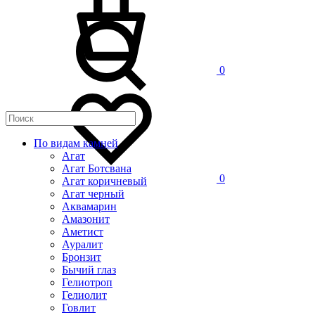
0
По видам камней
Агат
Агат Ботсвана
0
Агат коричневый
Агат черный
Аквамарин
Амазонит
Аметист
Ауралит
Бронзит
Бычий глаз
Гелиотроп
Гелиолит
Говлит