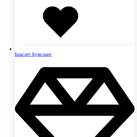
Добавлено
в
избранное
Браслет Бумсланг