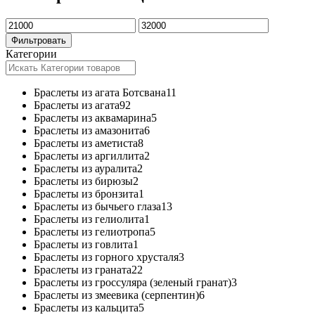
Минимальная
Максимальная
цена
цена
Фильтровать
Категории
Браслеты из агата Ботсвана
11
Браслеты из агата
92
Браслеты из аквамарина
5
Браслеты из амазонита
6
Браслеты из аметиста
8
Браслеты из аргиллита
2
Браслеты из ауралита
2
Браслеты из бирюзы
2
Браслеты из бронзита
1
Браслеты из бычьего глаза
13
Браслеты из гелиолита
1
Браслеты из гелиотропа
5
Браслеты из говлита
1
Браслеты из горного хрусталя
3
Браслеты из граната
22
Браслеты из гроссуляра (зеленый гранат)
3
Браслеты из змеевика (серпентин)
6
Браслеты из кальцита
5