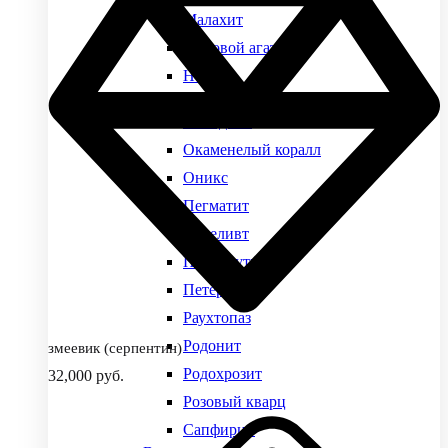
Малахит
Моховой агат
Нефрит
Виды камней
Обсидиан
Окаменелый коралл
Оникс
Пегматит
Переливт
Перламутр
Петерсит
Раухтопаз
Родонит
змеевик (серпентин)
Родохрозит
32,000
руб.
Розовый кварц
Сапфирин