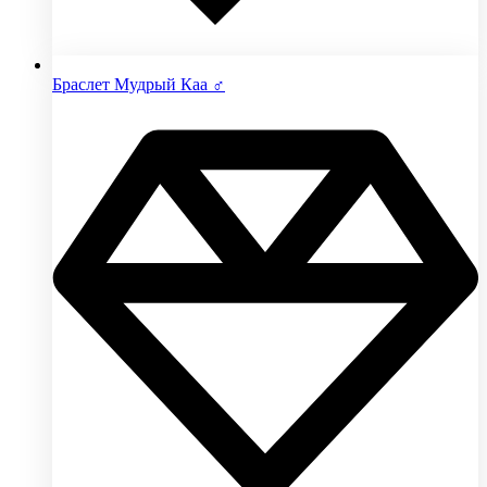
Браслет Мудрый Каа ♂