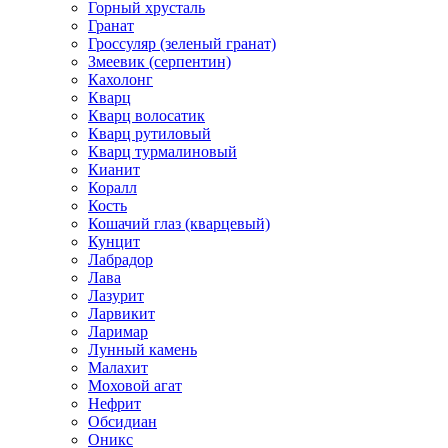
Горный хрусталь
Гранат
Гроссуляр (зеленый гранат)
Змеевик (серпентин)
Кахолонг
Кварц
Кварц волосатик
Кварц рутиловый
Кварц турмалиновый
Кианит
Коралл
Кость
Кошачий глаз (кварцевый)
Кунцит
Лабрадор
Лава
Лазурит
Ларвикит
Ларимар
Лунный камень
Малахит
Моховой агат
Нефрит
Обсидиан
Оникс