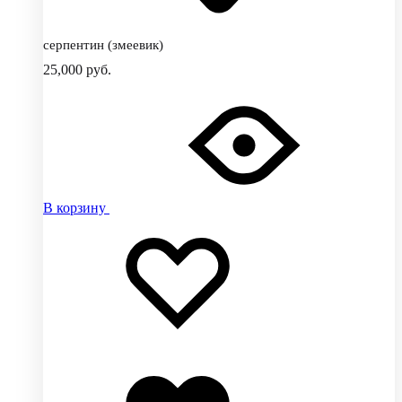
серпентин (змеевик)
25,000
руб.
В корзину
Добавить
Добавление
в
в
избранное
избранное
Добавлено
в
избранное