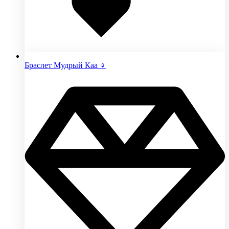
Браслет Мудрый Каа ♀