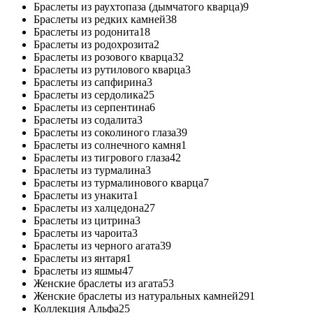
Браслеты из раухтопаза (дымчатого кварца)
9
Браслеты из редких камней
38
Браслеты из родонита
18
Браслеты из родохрозита
2
Браслеты из розового кварца
32
Браслеты из рутилового кварца
3
Браслеты из сапфирина
3
Браслеты из сердолика
25
Браслеты из серпентина
6
Браслеты из содалита
3
Браслеты из соколиного глаза
39
Браслеты из солнечного камня
1
Браслеты из тигрового глаза
42
Браслеты из турмалина
3
Браслеты из турмалинового кварца
7
Браслеты из унакита
1
Браслеты из халцедона
27
Браслеты из цитрина
3
Браслеты из чароита
3
Браслеты из черного агата
39
Браслеты из янтаря
1
Браслеты из яшмы
47
Женские браслеты из агата
53
Женские браслеты из натуральных камней
291
Коллекция Альфа
25