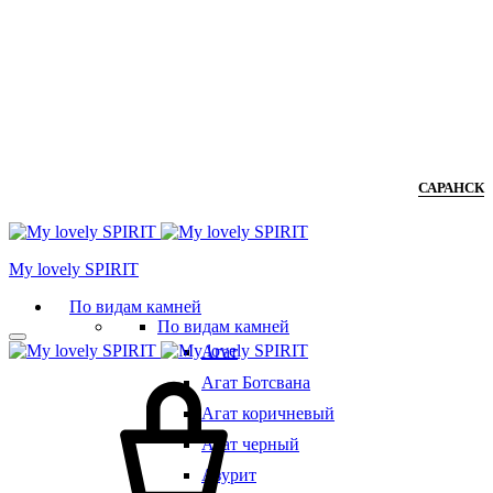
САРАНСК
Мy lovely SPIRIT
По видам камней
По видам камней
Агат
Агат Ботсвана
Агат коричневый
Агат черный
Азурит