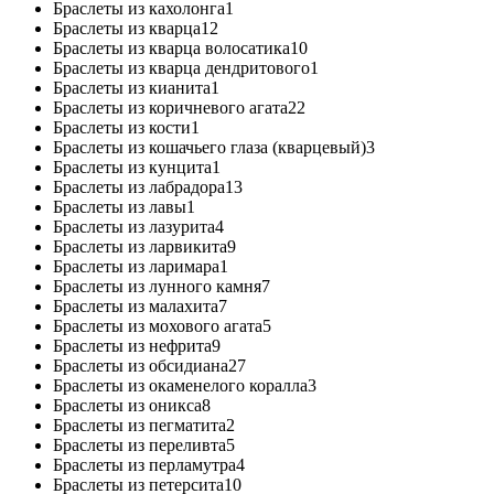
Браслеты из кахолонга
1
Браслеты из кварца
12
Браслеты из кварца волосатика
10
Браслеты из кварца дендритового
1
Браслеты из кианита
1
Браслеты из коричневого агата
22
Браслеты из кости
1
Браслеты из кошачьего глаза (кварцевый)
3
Браслеты из кунцита
1
Браслеты из лабрадора
13
Браслеты из лавы
1
Браслеты из лазурита
4
Браслеты из ларвикита
9
Браслеты из ларимара
1
Браслеты из лунного камня
7
Браслеты из малахита
7
Браслеты из мохового агата
5
Браслеты из нефрита
9
Браслеты из обсидиана
27
Браслеты из окаменелого коралла
3
Браслеты из оникса
8
Браслеты из пегматита
2
Браслеты из переливта
5
Браслеты из перламутра
4
Браслеты из петерсита
10