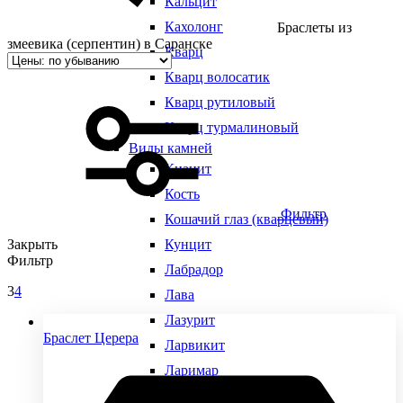
Кальцит
Кахолонг
Браслеты из
змеевика (серпентин) в Саранске
Кварц
Кварц волосатик
Кварц рутиловый
Кварц турмалиновый
Виды камней
Кианит
Кость
Фильтр
Кошачий глаз (кварцевый)
Закрыть
Кунцит
Фильтр
Лабрадор
3
4
Лава
Лазурит
Браслет Церера
Ларвикит
Ларимар
Лунный камень