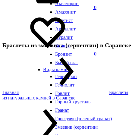
Аквамарин
0
Амазонит
Аметист
Аргиллит
Ауралит
Браслеты из змеевика (серпентин) в Саранске
Бирюза
0
Бронзит
Бычий глаз
Виды камней
Гелиотроп
Гелиолит
Главная
Браслеты
Говлит
из натуральных камней в Саранске
Горный хрусталь
Гранат
Гроссуляр (зеленый гранат)
Змеевик (серпентин)