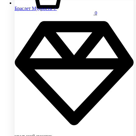
Браслет Мудрость ♂
0
уральский змеевик