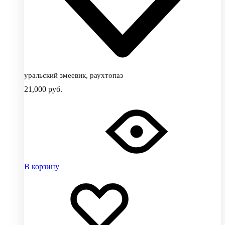
уральский змеевик, раухтопаз
21,000
руб.
В корзину
Добавить
Добавление
в
в
избранное
избранное