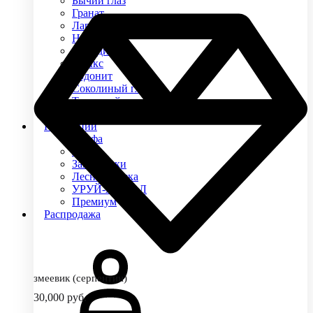
Бычий глаз
Гранат
Ларвикит
Нефрит
Обсидиан
Оникс
Родонит
Соколиный глаз
Тигровый глаз
Яшма
Коллекции
Альфа
Арго
Защитники
Лесная сказка
УРУЙ-АЙХАЛ
Премиум
Распродажа
змеевик (серпентин)
30,000
руб.