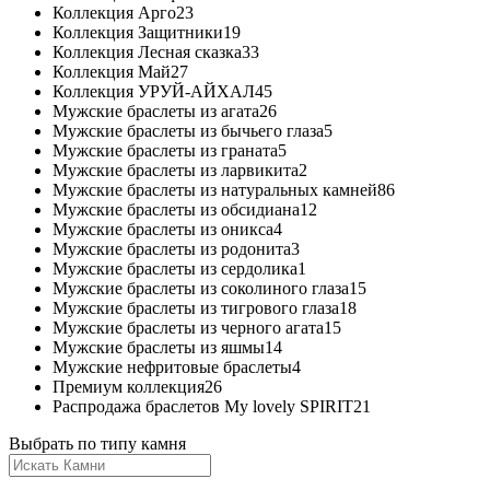
Коллекция Арго
23
Коллекция Защитники
19
Коллекция Лесная сказка
33
Коллекция Май
27
Коллекция УРУЙ-АЙХАЛ
45
Мужские браслеты из агата
26
Мужские браслеты из бычьего глаза
5
Мужские браслеты из граната
5
Мужские браслеты из ларвикита
2
Мужские браслеты из натуральных камней
86
Мужские браслеты из обсидиана
12
Мужские браслеты из оникса
4
Мужские браслеты из родонита
3
Мужские браслеты из сердолика
1
Мужские браслеты из соколиного глаза
15
Мужские браслеты из тигрового глаза
18
Мужские браслеты из черного агата
15
Мужские браслеты из яшмы
14
Мужские нефритовые браслеты
4
Премиум коллекция
26
Распродажа браслетов My lovely SPIRIT
21
Выбрать по типу камня