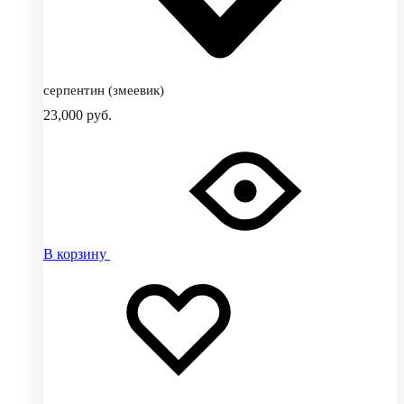
серпентин (змеевик)
23,000
руб.
В корзину
Добавить
Добавление
в
в
избранное
избранное