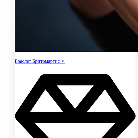
Браслет Бритомартис ♀