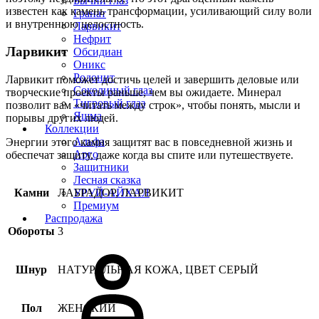
Бычий глаз
известен как камень трансформации, усиливающий силу воли
Гранат
и внутреннюю целостность.
Ларвикит
Нефрит
Ларвикит
Обсидиан
Оникс
Родонит
Ларвикит поможет достичь целей и завершить деловые или
Соколиный глаз
творческие проекты раньше, чем вы ожидаете. Минерал
Тигровый глаз
позволит вам «читать между строк», чтобы понять, мысли и
Яшма
порывы других людей.
Коллекции
Альфа
Энергии этого камня защитят вас в повседневной жизнь и
Арго
обеспечат защиту, даже когда вы спите или путешествуете.
Защитники
Лесная сказка
Камни
ЛАБРАДОР, ЛАРВИКИТ
УРУЙ-АЙХАЛ
Премиум
Распродажа
Обороты
3
Шнур
НАТУРАЛЬНАЯ КОЖА, ЦВЕТ СЕРЫЙ
Пол
ЖЕНСКИЙ