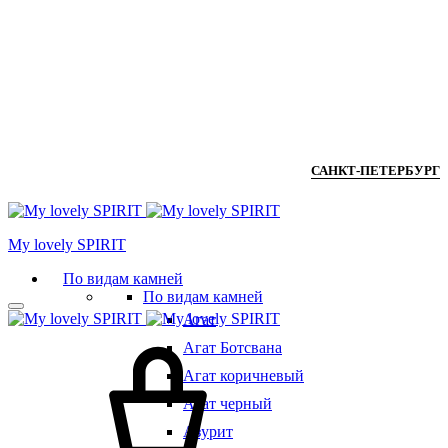
САНКТ-ПЕТЕРБУРГ
Мy lovely SPIRIT
По видам камней
По видам камней
Агат
Агат Ботсвана
Агат коричневый
Агат черный
Азурит