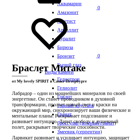
Аквамарин
0
Амазонит
Аметист
Аргиллит
Ауралит
Бирюза
0
Бронзит
Бычий глаз
Браслет Митаке
Виды камней
Гелиотроп
от My lovely SPIRIT в Санкт-Петербурге
Гелиолит
Лабрадор – один из мощнейших минералов по своей
Говлит
энергетике. Он станет проводником в духовной
трансформации, прольет новый свет и краски на
Горный хрусталь
окружающий мир, синхронизирует ваши физические и
Гранат
ментальные планы. Раскрывает подсознание и
развивает интуицию. Дарит свободу и душевный
Гроссуляр (зеленый гранат)
полет, раскрывает творческие способности.
Змеевик (серпентин)
Ларвикит развивает и усиливает интуицию, защищает