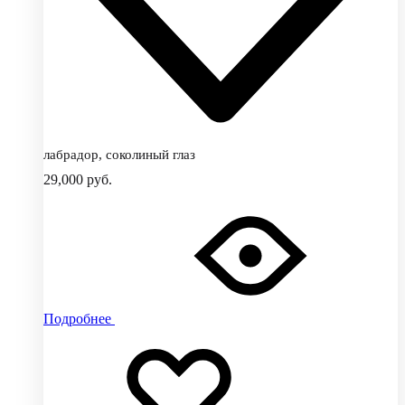
лабрадор, соколиный глаз
29,000
руб.
Подробнее
Добавить
Добавление
в
в
избранное
избранное