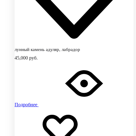
лунный камень адуляр, лабрадор
45,000
руб.
Подробнее
Добавить
Добавление
в
в
избранное
избранное