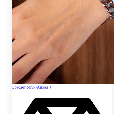
Браслет Уруй-Айхал ♀