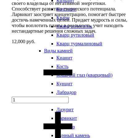
Кальцит
своего владельца от негативной энергетики.
Способствует развитию творческого потенциала.
Кахолонг
Ларвикит заостряет концентрацию, помогает быстрее
Кварц
достичь намеченных целей. Придает мудрость и силы,
чтобы воплотить планы в реальность, учит находить
Кварц волосатик
нестандартные решения сложных задач.
Кварц рутиловый
12,000
руб.
Кварц турмалиновый
Виды камней
Quantity
Кианит
Кость
Кошачий глаз (кварцевый)
Кунцит
Лабрадор
Лава
Лазурит
Ларвикит
Ларимар
Лунный камень