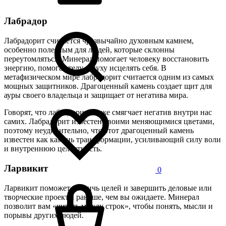
Лабрадор
Лабрадорит считается чрезвычайно духовным камнем,
особенно полезным для людей, которые склонны
переутомляться. Минерал помогает человеку восстановить
энергию, помогая телу и духу исцелять себя. В
метафизическом мире лабрадорит считается одним из самых
мощных защитников. Драгоценный камень создает щит для
ауры своего владельца и защищает от негатива мира.
Говорят, что лабрадорит также смягчает негатив внутри нас
самих. Лабрадорит известен своими меняющимися цветами,
поэтому неудивительно, что этот драгоценный камень
известен как камень трансформации, усиливающий силу воли
и внутреннюю целостность.
Ларвикит
0
Ларвикит поможет достичь целей и завершить деловые или
творческие проекты раньше, чем вы ожидаете. Минерал
позволит вам «читать между строк», чтобы понять, мысли и
порывы других людей.