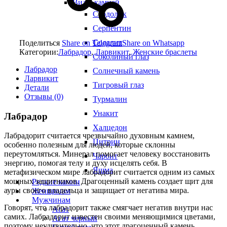
Виды камней
Сердолик
Серпентин
Содалит
Поделиться
Share on Telegram
Share on Whatsapp
Категории:
Лабрадор
,
Ларвикит
,
Женские браслеты
Соколиный глаз
Лабрадор
Солнечный камень
Ларвикит
Тигровый глаз
Детали
Отзывы (0)
Турмалин
Унакит
Лабрадор
Халцедон
Лабрадорит считается чрезвычайно духовным камнем,
Цитрин
особенно полезным для людей, которые склонны
переутомляться. Минерал помогает человеку восстановить
Чароит
энергию, помогая телу и духу исцелять себя. В
Яшма
метафизическом мире лабрадорит считается одним из самых
мощных защитников. Драгоценный камень создает щит для
Редкие камни
ауры своего владельца и защищает от негатива мира.
Женщинам
Мужчинам
Говорят, что лабрадорит также смягчает негатив внутри нас
Агат
самих. Лабрадорит известен своими меняющимися цветами,
Агат черный
поэтому неудивительно, что этот драгоценный камень