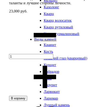
Кальцит
таланты и лучшие стороны личности.
Кахолонг
23,000
руб.
Кварц
Quantity
Кварц волосатик
Кварц рутиловый
Кварц турмалиновый
Виды камней
Кианит
Кость
Кошачий глаз (кварцевый)
Кунцит
Лабрадор
Лава
Лазурит
Ларвикит
Ларимар
В корзину
Добавить
Добавление
Лунный камень
в
в