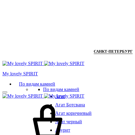
САНКТ-ПЕТЕРБУРГ
Мy lovely SPIRIT
По видам камней
По видам камней
Агат
Агат Ботсвана
Агат коричневый
Агат черный
Азурит