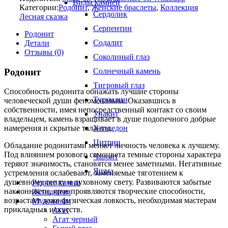
Виды камней
Категории:
Родонит
,
Женские браслеты
,
Коллекция
Сердолик
Лесная сказка
Серпентин
Родонит
Содалит
Детали
Отзывы (0)
Соколиный глаз
Родонит
Солнечный камень
Тигровый глаз
Способность родонита обнажать лучшие стороны
Турмалин
человеческой души феноменальна. Оказавшись в
собственности, имея непосредственный контакт со своим
Унакит
владельцем, камень взращивает в душе подопечного добрые
Халцедон
намерения и скрытые таланты.
Цитрин
Обладание родонитами меняет личность человека к лучшему.
Под влиянием розового самоцвета темные стороны характера
Чароит
теряют значимость, становятся менее заметными. Негативные
Яшма
устремления ослабевают, заменяемые тяготением к
душевному теплу и духовному свету. Развиваются забытые
Редкие камни
наклонности, ярче проявляются творческие способности,
Женщинам
возрастает даже физическая ловкость, необходимая мастерам
Мужчинам
прикладных искусств.
Агат
Агат черный