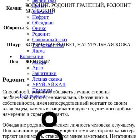
Бычий глаз
РОДОНИТ, РОДОНИТ ГРАНЕНЫЙ, РОДОНИТ
Гранат
Камни
УРАЛЬСКИЙ
Ларвикит
Нефрит
Обсидиан
Обороты
3
Оникс
Родонит
Соколиный глаз
Шнур
КОРИЧНЕВЫЙ ЦВЕТ, НАТУРАЛЬНАЯ КОЖА
Тигровый глаз
Яшма
Коллекции
Пол
ЖЕНСКИЙ
Альфа
Арго
Защитники
Лесная сказка
Родонит
УРУЙ-АЙХАЛ
Премиум
Способность родонита обнажать лучшие стороны
Распродажа
человеческой души феноменальна. Оказавшись в
собственности, имея непосредственный контакт со своим
владельцем, камень взращивает в душе подопечного добрые
намерения и скрытые таланты.
Обладание родонитами меняет личность человека к лучшему.
Под влиянием розового самоцвета темные стороны характера
теряют значимость, становятся менее заметными. Негативные