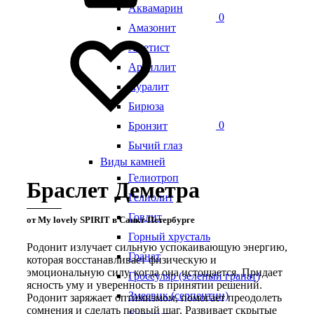
Аквамарин
0
Амазонит
Аметист
Аргиллит
Ауралит
Бирюза
0
Бронзит
Бычий глаз
Виды камней
Гелиотроп
Браслет Деметра
Гелиолит
Говлит
от My lovely SPIRIT в Санкт-Петербурге
Горный хрусталь
Родонит излучает сильную успокаивающую энергию,
Гранат
которая восстанавливает физическую и
эмоциональную силу, когда она истощается. Придает
Гроссуляр (зеленый гранат)
ясность уму и уверенность в принятии решений.
Змеевик (серпентин)
Родонит заряжает оптимизмом, помогает преодолеть
сомнения и сделать первый шаг. Развивает скрытые