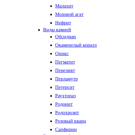
Малахит
Моховой агат
Нефрит
Виды камней
Обсидиан
Окаменелый коралл
Оникс
Пегматит
Переливт
Перламутр
Петерсит
Раухтопаз
Родонит
Родохрозит
Розовый кварц
Сапфирин