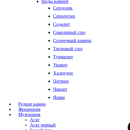
Виды камней
Сердолик
Серпентин
Содалит
Соколиный глаз
Солнечный камень
Тигровый глаз
Турмалин
Унакит
Халцедон
Цитрин
Чароит
Яшма
Редкие камни
Женщинам
Мужчинам
Агат
Агат черный