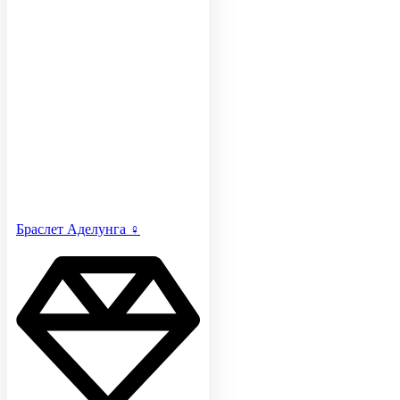
Браслет Аделунга ♀