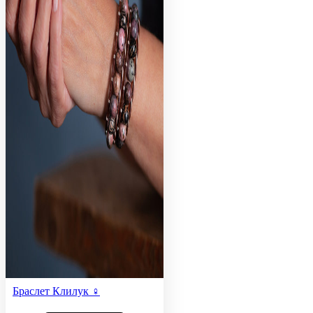
Браслет Клилук ♀