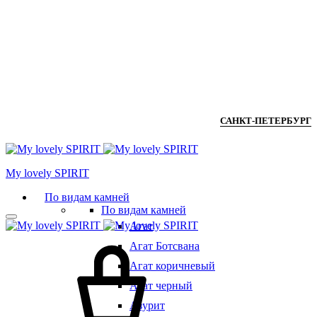
САНКТ-ПЕТЕРБУРГ
Мy lovely SPIRIT
По видам камней
По видам камней
Агат
Агат Ботсвана
Агат коричневый
Агат черный
Азурит