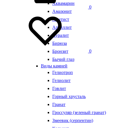
Аквамарин
0
Амазонит
Аметист
Аргиллит
Ауралит
Бирюза
0
Бронзит
Бычий глаз
Виды камней
Гелиотроп
Гелиолит
Говлит
Горный хрусталь
Гранат
Гроссуляр (зеленый гранат)
Змеевик (серпентин)