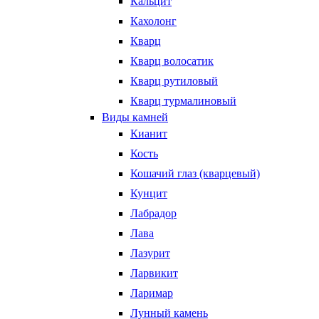
Кальцит
Кахолонг
Кварц
Кварц волосатик
Кварц рутиловый
Кварц турмалиновый
Виды камней
Кианит
Кость
Кошачий глаз (кварцевый)
Кунцит
Лабрадор
Лава
Лазурит
Ларвикит
Ларимар
Лунный камень