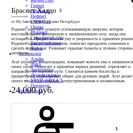
Бычий глаз
Гранат
Браслет Хаддо ♀
Ларвикит
Нефрит
Обсидиан
от My lovely SPIRIT в Санкт-Петербурге
Оникс
Родонит излучает сильную успокаивающую энергию, которая
Родонит
восстанавливает физическую и эмоциональную силу, когда она
Соколиный глаз
истощается. Придает ясность уму и уверенность в принятии решен
Тигровый глаз
Родонит заряжает оптимизмом, помогает преодолеть сомнения и
Яшма
сделать первый шаг. Развивает скрытые таланты и лучшие стороны
личности.
Коллекции
Альфа
Агат улучшает концентрацию, повышает ясность ума и уверенност
Арго
своих силах. Помогает в принятии верных решений, отрезвляет и
Защитники
направляет по верному пути. Считается камнем богатства и
Лесная сказка
процветания, незаменимый оберег для деловых людей. Агат делает
УРУЙ-АЙХАЛ
своего владельца сильным, целеустремленным и независимым.
Премиум
24,000
руб.
Распродажа
Quantity