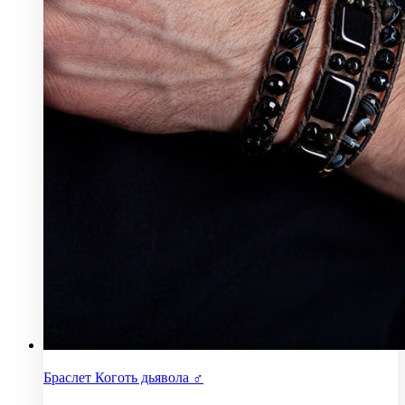
Браслет Коготь дьявола ♂