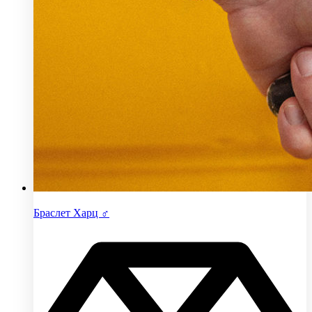
Браслет Харц ♂