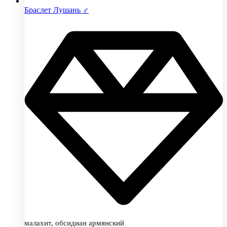
Браслет Лушань ♂
малахит, обсидиан армянский