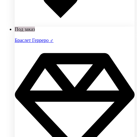
Под заказ
Браслет Герреро ♂