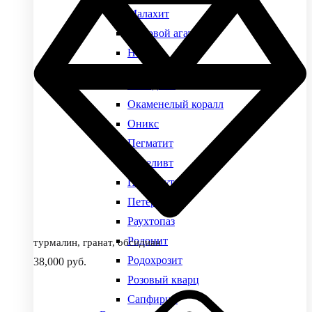
Малахит
Моховой агат
Нефрит
Виды камней
Обсидиан
Окаменелый коралл
Оникс
Пегматит
Переливт
Перламутр
Петерсит
Раухтопаз
Родонит
турмалин, гранат, обсидиан
Родохрозит
38,000
руб.
Розовый кварц
Сапфирин