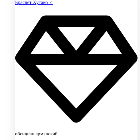
Браслет Хутако ♂
обсидиан армянский