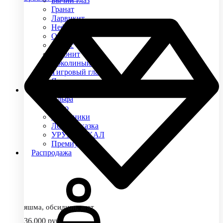
Бычий глаз
Гранат
Ларвикит
Нефрит
Обсидиан
Оникс
Родонит
Соколиный глаз
Тигровый глаз
Яшма
Коллекции
Альфа
Арго
Защитники
Лесная сказка
УРУЙ-АЙХАЛ
Премиум
Распродажа
яшма, обсидиан, агат
36,000
руб.