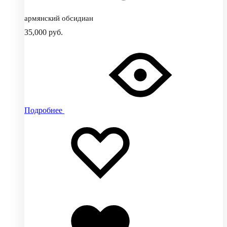
армянский обсидиан
35,000
руб.
Подробнее
Добавить
Добавление
в
в
избранное
избранное
Добавлено
в
избранное