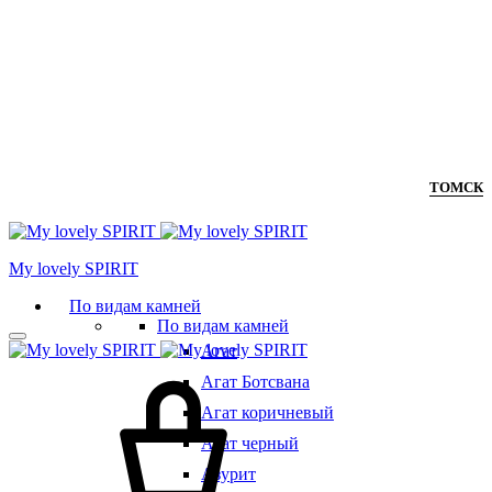
ТОМСК
Мy lovely SPIRIT
По видам камней
По видам камней
Агат
Агат Ботсвана
Агат коричневый
Агат черный
Азурит