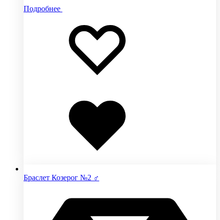
Подробнее
Добавить
Добавление
в
в
избранное
избранное
Добавлено
в
избранное
Браслет Козерог №2 ♂