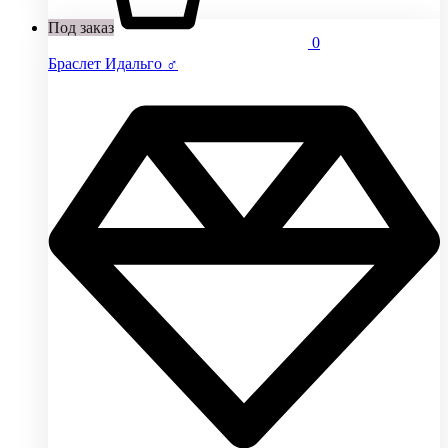
Под заказ
0
Браслет Идальго ♂