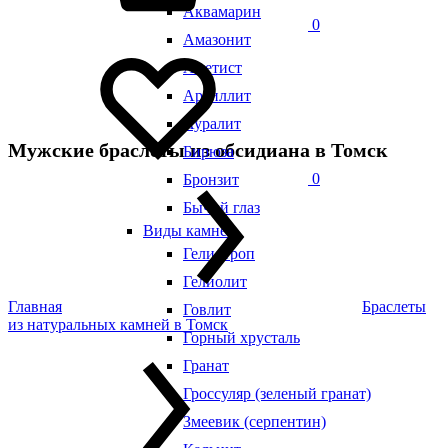
Аквамарин
0
Амазонит
Аметист
Аргиллит
Ауралит
Мужские браслеты из обсидиана в Томск
Бирюза
0
Бронзит
Бычий глаз
Виды камней
Гелиотроп
Гелиолит
Главная
Браслеты
Говлит
из натуральных камней в Томск
Горный хрусталь
Гранат
Гроссуляр (зеленый гранат)
Змеевик (серпентин)