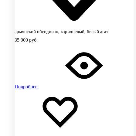
армянский обсидииан, коричневый, белый агат
35,000
руб.
Подробнее
Добавить
Добавление
в
в
избранное
избранное