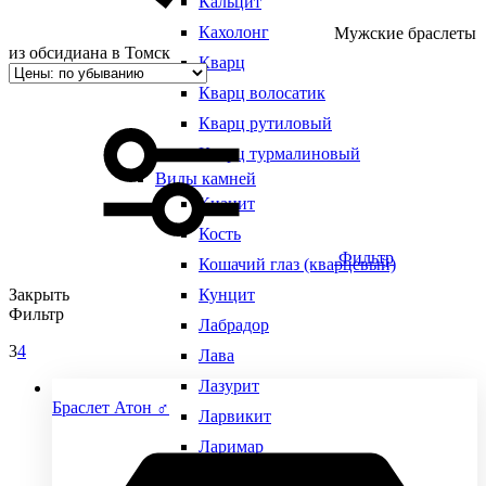
Кальцит
Кахолонг
Мужские браслеты
из обсидиана в Томск
Кварц
Кварц волосатик
Кварц рутиловый
Кварц турмалиновый
Виды камней
Кианит
Кость
Фильтр
Кошачий глаз (кварцевый)
Закрыть
Кунцит
Фильтр
Лабрадор
3
4
Лава
Лазурит
Браслет Атон ♂
Ларвикит
Ларимар
Лунный камень