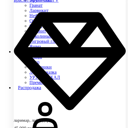
Браслет Уруй-Айхал ♀
Бычий глаз
Гранат
Ларвикит
Нефрит
Обсидиан
Оникс
Родонит
Соколиный глаз
Тигровый глаз
Яшма
Коллекции
Альфа
Арго
Защитники
Лесная сказка
УРУЙ-АЙХАЛ
Премиум
Распродажа
ларимар, лабрадор