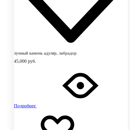
лунный камень адуляр, лабрадор
45,000
руб.
Подробнее
Добавить
Добавление
в
в
избранное
избранное