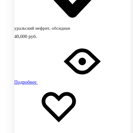
уральский нефрит, обсидиан
40,000
руб.
Подробнее
Добавить
Добавление
в
в
избранное
избранное
Добавлено