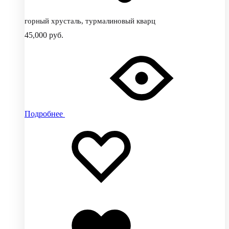
горный хрусталь, турмалиновый кварц
45,000
руб.
Подробнее
Добавить
Добавление
в
в
избранное
избранное
Добавлено
в
избранное