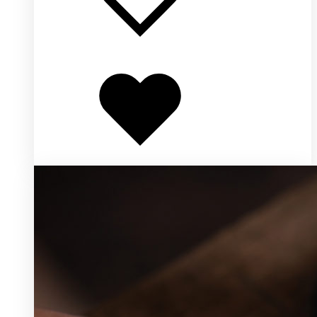
Добавлено
в
избранное