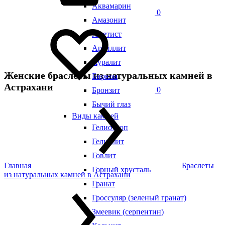
Аквамарин
0
Амазонит
Аметист
Аргиллит
Ауралит
Женские браслеты из натуральных камней в
Бирюза
Астрахани
0
Бронзит
Бычий глаз
Виды камней
Гелиотроп
Гелиолит
Говлит
Главная
Браслеты
Горный хрусталь
из натуральных камней в Астрахани
Гранат
Гроссуляр (зеленый гранат)
Змеевик (серпентин)