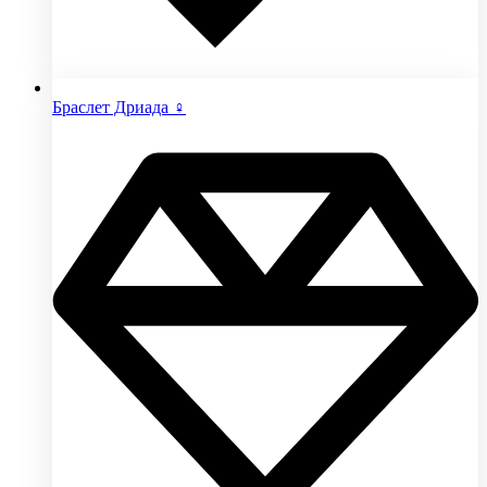
Браслет Дриада ♀