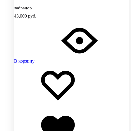
лабрадор
43,000
руб.
В корзину
Добавить
Добавление
в
в
избранное
избранное
Добавлено
в
избранное