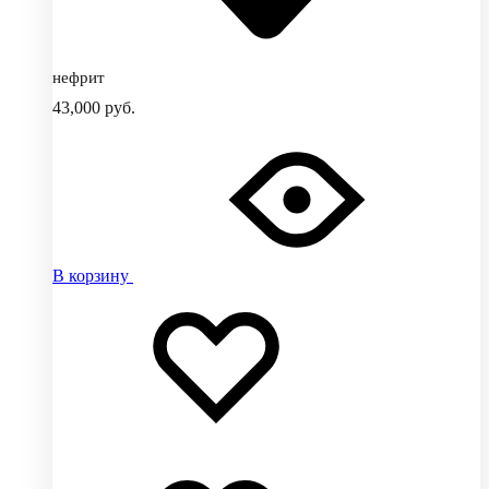
нефрит
43,000
руб.
В корзину
Добавить
Добавление
в
в
избранное
избранное
Добавлено
в