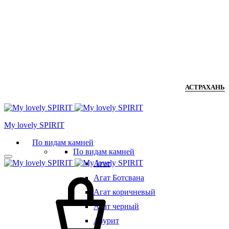
АСТРАХАНЬ
Мy lovely SPIRIT
По видам камней
По видам камней
Агат
Агат Ботсвана
Агат коричневый
Агат черный
Азурит