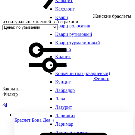
Кальцит
Кахолонг
Женские браслеты
Кварц
из натуральных камней в Астрахани
Кварц волосатик
Кварц рутиловый
Кварц турмалиновый
Виды камней
Кианит
Кость
Кошачий глаз (кварцевый)
Фильтр
Кунцит
Закрыть
Лабрадор
Фильтр
Лава
3
4
Лазурит
Ларвикит
Браслет Бона Деа ♀
Ларимар
Лунный камень