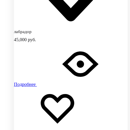
лабрадор
45,000
руб.
Подробнее
Добавить
Добавление
в
в
избранное
избранное