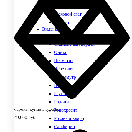
Малахит
Моховой агат
Нефрит
Виды камней
Обсидиан
Окаменелый коралл
Оникс
Пегматит
Переливт
Перламутр
Петерсит
Раухтопаз
Родонит
чароит, кунцит, ауралит
Родохрозит
49,000
руб.
Розовый кварц
Сапфирин