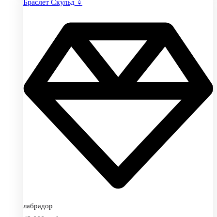
Браслет Скульд ♀
лабрадор