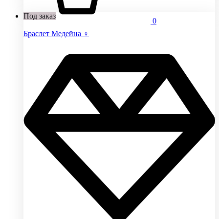
Под заказ
0
Браслет Медейна ♀