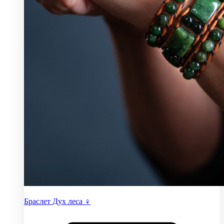
Браслет Дух леса ♀