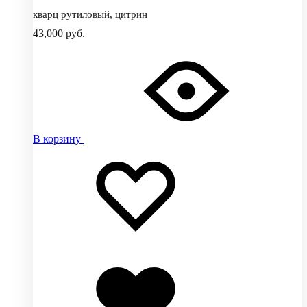
кварц рутиловый, цитрин
43,000
руб.
В корзину
Добавить
Добавление
в
в
избранное
избранное
Добавлено
в
избранное