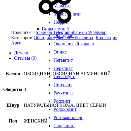
Малахит
Моховой агат
Нефрит
Виды камней
Поделиться
Share on Telegram
Share on Whatsapp
Обсидиан
Категории:
Обсидиан
,
Женские браслеты
,
Коллекция
Арго
Окаменелый коралл
Оникс
Детали
Отзывы (0)
Пегматит
Переливт
Камни
ОБСИДИАН, ОБСИДИАН АРМЯНСКИЙ
Перламутр
Петерсит
Обороты
3
Раухтопаз
Родонит
Шнур
НАТУРАЛЬНАЯ КОЖА, ЦВЕТ СЕРЫЙ
Родохрозит
Розовый кварц
Пол
ЖЕНСКИЙ
Сапфирин