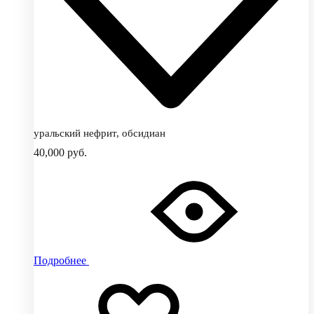
уральский нефрит, обсидиан
40,000
руб.
Подробнее
Добавить
Добавление
в
в
избранное
избранное