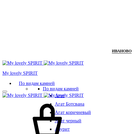
ИВАНОВО
Мy lovely SPIRIT
По видам камней
По видам камней
Агат
Агат Ботсвана
Агат коричневый
Агат черный
Азурит