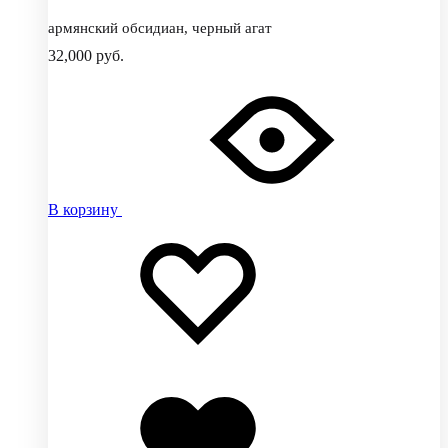
армянский обсидиан, черный агат
32,000
руб.
В корзину
Добавить
Добавление
в
в
избранное
избранное
Добавлено
в
избранное