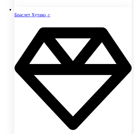
Браслет Хутако ♂