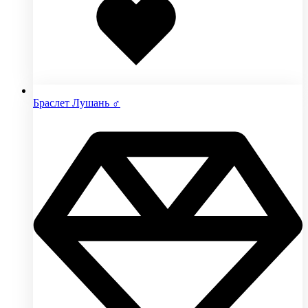
избранное
Браслет Лушань ♂