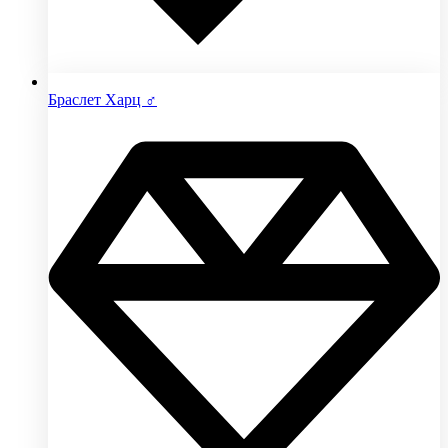
Браслет Харц ♂