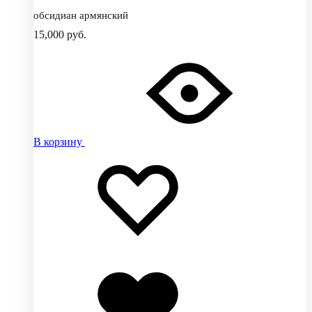
обсидиан армянский
15,000
руб.
В корзину
Добавить
Добавление
в
в
избранное
избранное
Добавлено
в
избранное