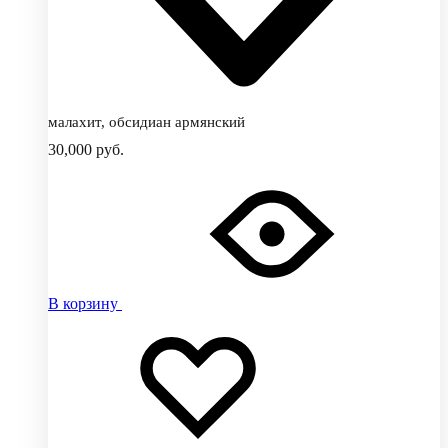
малахит, обсидиан армянский
30,000
руб.
В корзину
Добавить
Добавление
в
в
избранное
избранное