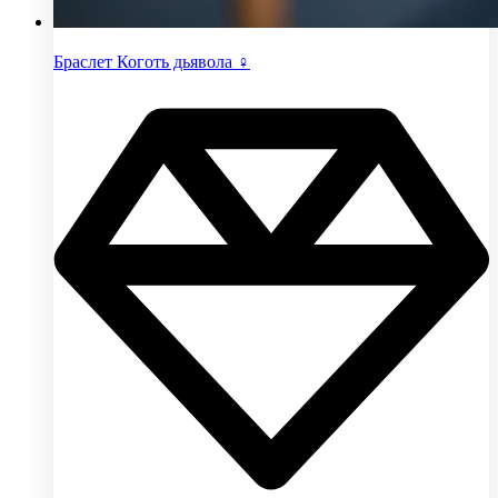
Браслет Коготь дьявола ♀