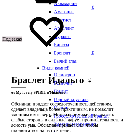
Аквамарин
0
Амазонит
Аметист
Аргиллит
Ауралит
Под заказ
Бирюза
0
Бронзит
Бычий глаз
Виды камней
Гелиотроп
Браслет Идальго ♀
Гелиолит
Говлит
от My lovely SPIRIT в Иваново
Горный хрусталь
Обсидиан придаст сосредоточенность действиям,
Гранат
сделает владельца более практичным, не позволит
эмоциям взять верх. Минерал поможет превратить
Гроссуляр (зеленый гранат)
слабые стороны в сильные, дарует проницательность и
Змеевик (серпентин)
ясность ума. Обсидиан придаст сил, чтобы
продвигаться на пути к цели.