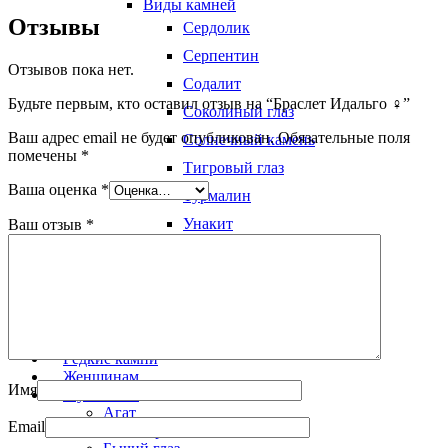
Виды камней
Отзывы
Сердолик
Серпентин
Отзывов пока нет.
Содалит
Будьте первым, кто оставил отзыв на “Браслет Идальго ♀”
Соколиный глаз
Ваш адрес email не будет опубликован.
Обязательные поля
Солнечный камень
помечены
*
Тигровый глаз
Ваша оценка
*
Турмалин
Унакит
Ваш отзыв
*
Халцедон
Цитрин
Чароит
Яшма
Редкие камни
Женщинам
Имя
Мужчинам
Агат
Email
Агат черный