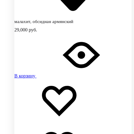
малахит, обсидиан армянский
29,000
руб.
В корзину
Добавить
Добавление
в
в
избранное
избранное
Добавлено
в