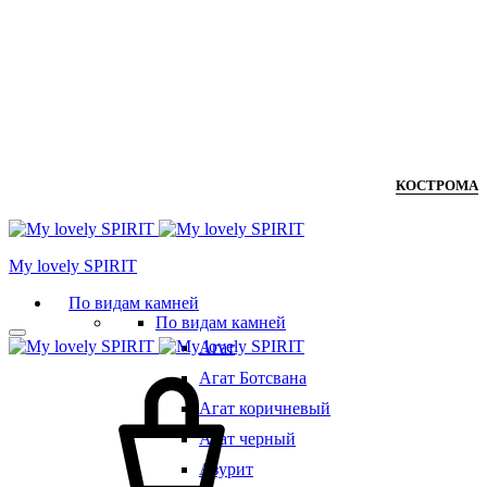
КОСТРОМА
Мy lovely SPIRIT
По видам камней
По видам камней
Агат
Агат Ботсвана
Агат коричневый
Агат черный
Азурит