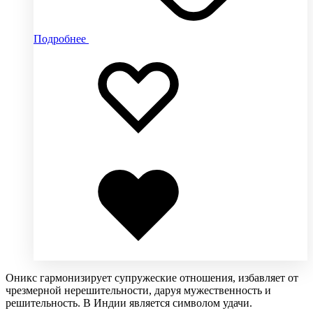
Подробнее
Добавить
Добавление
в
в
избранное
избранное
Добавлено
в
избранное
Оникс гармонизирует супружеские отношения, избавляет от
чрезмерной нерешительности, даруя мужественность и
решительность. В Индии является символом удачи.