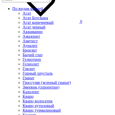
По видам камней
Агат
Агат Ботсвана
0
Агат коричневый
Агат черный
Аквамарин
Амазонит
Аметист
Ауралит
Бронзит
Бычий глаз
Гелиотроп
Гелиолит
Говлит
Горный хрусталь
Гранат
Гроссуляр (зеленый гранат)
Змеевик (серпентин)
Кахолонг
Кварц
Кварц волосатик
Кварц рутиловый
Кварц турмалиновый
Кианит