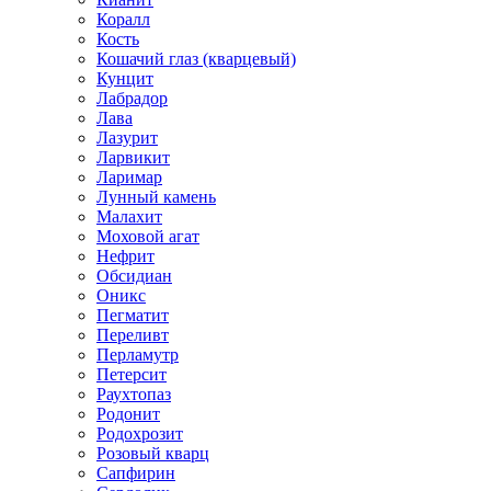
Коралл
Кость
Кошачий глаз (кварцевый)
Кунцит
Лабрадор
Лава
Лазурит
Ларвикит
Ларимар
Лунный камень
Малахит
Моховой агат
Нефрит
Обсидиан
Оникс
Пегматит
Переливт
Перламутр
Петерсит
Раухтопаз
Родонит
Родохрозит
Розовый кварц
Сапфирин