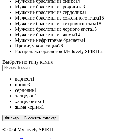
Мужские браслеты из оникса
4
Мужские браслеты из родонита
3
Мужские браслеты из сердолика
1
Мужские браслеты из соколиного глаза
15
Мужские браслеты из тигрового глаза
18
Мужские браслеты из черного агата
15
Мужские браслеты из яшмы
14
Мужские нефритовые браслеты
4
Премиум коллекция
26
Распродажа браслетов My lovely SPIRIT
21
Выбрать по типу камня
карнеол
1
оникс
3
сердолик
1
халцедон
1
халцедоникс
1
яшма черная
1
Фильтр
Сбросить фильтр
©2024 My lovely SPIRIT