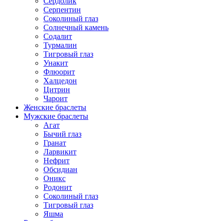
Сердолик
Серпентин
Соколиный глаз
Солнечный камень
Содалит
Турмалин
Тигровый глаз
Унакит
Флюорит
Халцедон
Цитрин
Чароит
Женские браслеты
Мужские браслеты
Агат
Бычий глаз
Гранат
Ларвикит
Нефрит
Обсидиан
Оникс
Родонит
Соколиный глаз
Тигровый глаз
Яшма