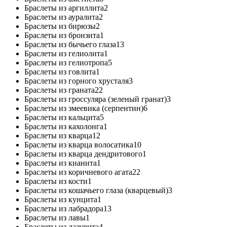
Браслеты из аргиллита
2
Браслеты из ауралита
2
Браслеты из бирюзы
2
Браслеты из бронзита
1
Браслеты из бычьего глаза
13
Браслеты из гелиолита
1
Браслеты из гелиотропа
5
Браслеты из говлита
1
Браслеты из горного хрусталя
3
Браслеты из граната
22
Браслеты из гроссуляра (зеленый гранат)
3
Браслеты из змеевика (серпентин)
6
Браслеты из кальцита
5
Браслеты из кахолонга
1
Браслеты из кварца
12
Браслеты из кварца волосатика
10
Браслеты из кварца дендритового
1
Браслеты из кианита
1
Браслеты из коричневого агата
22
Браслеты из кости
1
Браслеты из кошачьего глаза (кварцевый)
3
Браслеты из кунцита
1
Браслеты из лабрадора
13
Браслеты из лавы
1
Браслеты из лазурита
4