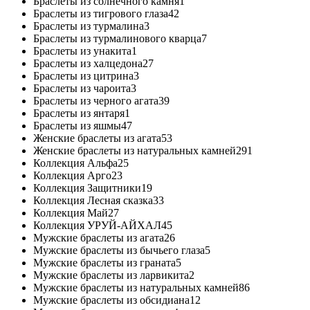
Браслеты из солнечного камня
1
Браслеты из тигрового глаза
42
Браслеты из турмалина
3
Браслеты из турмалинового кварца
7
Браслеты из унакита
1
Браслеты из халцедона
27
Браслеты из цитрина
3
Браслеты из чароита
3
Браслеты из черного агата
39
Браслеты из янтаря
1
Браслеты из яшмы
47
Женские браслеты из агата
53
Женские браслеты из натуральных камней
291
Коллекция Альфа
25
Коллекция Арго
23
Коллекция Защитники
19
Коллекция Лесная сказка
33
Коллекция Май
27
Коллекция УРУЙ-АЙХАЛ
45
Мужские браслеты из агата
26
Мужские браслеты из бычьего глаза
5
Мужские браслеты из граната
5
Мужские браслеты из ларвикита
2
Мужские браслеты из натуральных камней
86
Мужские браслеты из обсидиана
12