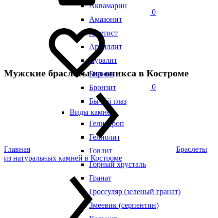
Аквамарин
0
Амазонит
Аметист
Аргиллит
Ауралит
Мужские браслеты из оникса в Костроме
Бирюза
0
Бронзит
Бычий глаз
Виды камней
Гелиотроп
Гелиолит
Главная
Браслеты
Говлит
из натуральных камней в Костроме
Горный хрусталь
Гранат
Гроссуляр (зеленый гранат)
Змеевик (серпентин)