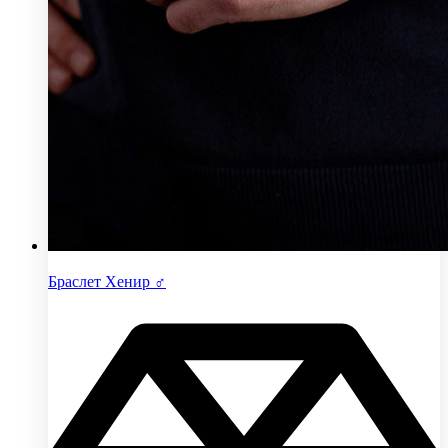
Браслет Хенир ♂