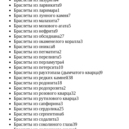
Браслеты из ларвикита
9
Браслеты из ларимара
1
Браслеты из лунного камня
7
Браслеты из малахита
7
Браслеты из мохового агата
5
Браслеты из нефрита
9
Браслеты из обсидиана
27
Браслеты из окаменелого коралла
3
Браслеты из оникса
8
Браслеты из пегматита
2
Браслеты из переливта
5
Браслеты из перламутра
4
Браслеты из петерсита
10
Браслеты из раухтопаза (дымчатого кварца)
9
Браслеты из редких камней
38
Браслеты из родонита
18
Браслеты из родохрозита
2
Браслеты из розового кварца
32
Браслеты из рутилового кварца
3
Браслеты из сапфирина
3
Браслеты из сердолика
25
Браслеты из серпентина
6
Браслеты из содалита
3
Браслеты из соколиного глаза
39