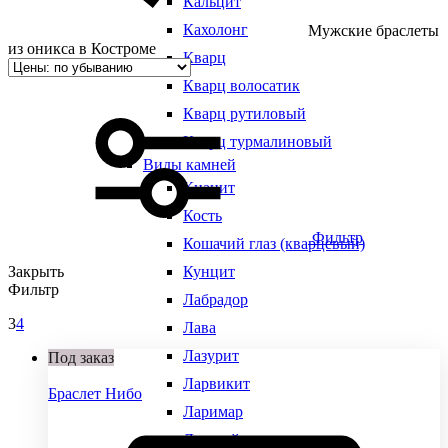
Кальцит
Кахолонг
Мужские браслеты
из оникса в Костроме
Кварц
Кварц волосатик
Кварц рутиловый
Кварц турмалиновый
Виды камней
Кианит
Кость
Фильтр
Кошачий глаз (кварцевый)
Закрыть
Кунцит
Фильтр
Лабрадор
3
4
Лава
Лазурит
Под заказ
Ларвикит
Браслет Нибо
Ларимар
Лунный камень