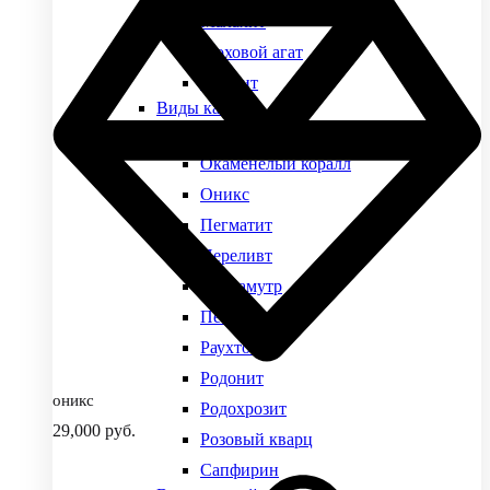
Малахит
Моховой агат
Нефрит
Виды камней
Обсидиан
Окаменелый коралл
Оникс
Пегматит
Переливт
Перламутр
Петерсит
Раухтопаз
Родонит
оникс
Родохрозит
29,000
руб.
Розовый кварц
Сапфирин