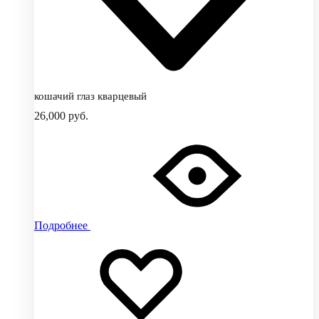
кошачий глаз кварцевый
26,000
руб.
Подробнее
Добавить
Добавление
в
в
избранное
избранное