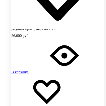
родонит орлец, черный агат
26,000
руб.
В корзину
Добавить
Добавление
в
в
избранное
избранное