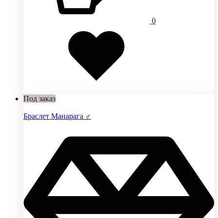
0
Добавлено
в
избранное
Под заказ
Браслет Манарага ♂