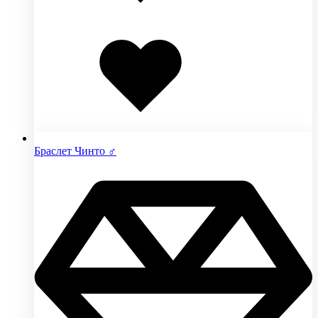
Добавлено
в
избранное
Браслет Чинто ♂