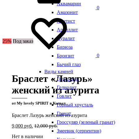
Аквамарин
0
Амазонит
Аметист
Аргиллит
Ауралит
25%
Под заказ
Бирюза
0
Бронзит
Бычий глаз
Виды камней
Браслет «Лазурь»
Гелиотроп
женский из азурита
Гелиолит
Говлит
от My lovely SPIRIT в Кызыл
Горный хрусталь
Гранат
Браслет Лазурь женский из азурита
Гроссуляр (зеленый гранат)
9,000
руб.
12,000
руб.
Змеевик (серпентин)
Нет в наличии