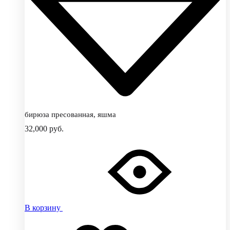
бирюза пресованная, яшма
32,000
руб.
В корзину
Добавить
Добавление
в
в