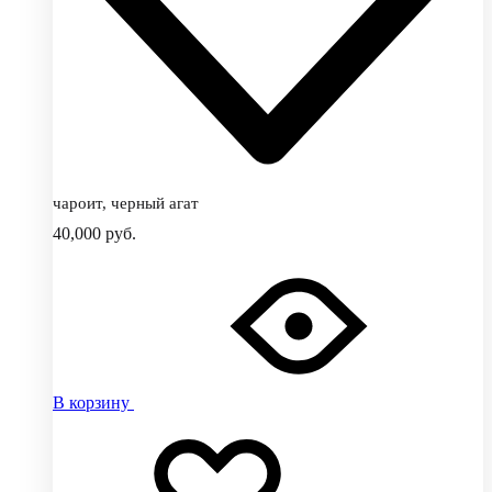
чароит, черный агат
40,000
руб.
В корзину
Добавить
Добавление
в
в
избранное
избранное