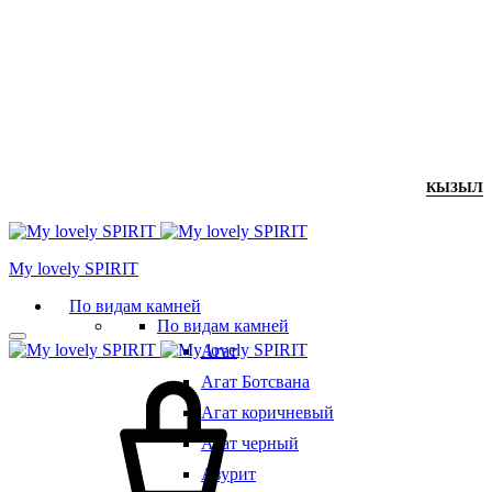
КЫЗЫЛ
Мy lovely SPIRIT
По видам камней
По видам камней
Агат
Агат Ботсвана
Агат коричневый
Агат черный
Азурит