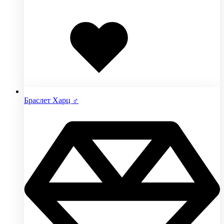
Добавлено
в
избранное
Браслет Харц ♂