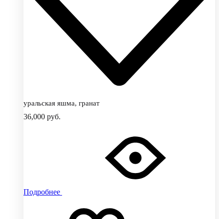
уральская яшма, гранат
36,000
руб.
Подробнее
Добавить
Добавление
в
в
избранное
избранное