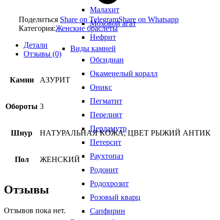
Малахит
Поделиться
Share on Telegram
Share on Whatsapp
Моховой агат
Категория:
Женские браслеты
Нефрит
Детали
Виды камней
Отзывы (0)
Обсидиан
Окаменелый коралл
Камни
АЗУРИТ
Оникс
Пегматит
Обороты
3
Переливт
Перламутр
Шнур
НАТУРАЛЬНАЯ КОЖА, ЦВЕТ РЫЖИЙ АНТИК
Петерсит
Раухтопаз
Пол
ЖЕНСКИЙ
Родонит
Родохрозит
Отзывы
Розовый кварц
Отзывов пока нет.
Сапфирин