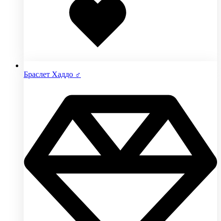
избранное
Браслет Хаддо ♂