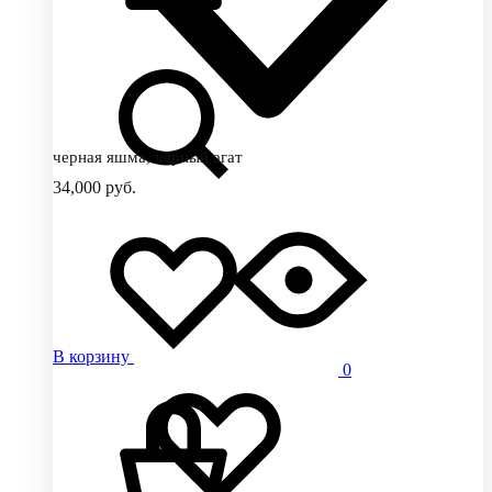
черная яшма, черный агат
34,000
руб.
В корзину
0
Добавить
Добавление
в
в
избранное
избранное