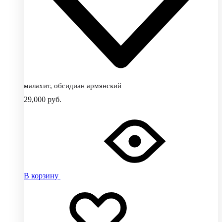
малахит, обсидиан армянский
29,000
руб.
В корзину
Добавить
Добавление
в
в
избранное
избранное