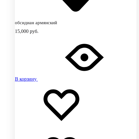
обсидиан армянский
15,000
руб.
В корзину
Добавить
Добавление
в
в
избранное
избранное
Добавлено
в