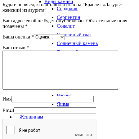
Виды камней
Будьте первым, кто оставил отзыв на “Браслет «Лазурь»
Сердолик
женский из азурита”
Серпентин
Ваш адрес email не будет опубликован.
Обязательные поля
Содалит
помечены
*
Соколиный глаз
Ваша оценка
*
Солнечный камень
Ваш отзыв
*
Тигровый глаз
Турмалин
Унакит
Халцедон
Цитрин
Чароит
Имя
Яшма
Email
Редкие камни
Женщинам
Мужчинам
Агат
Агат черный