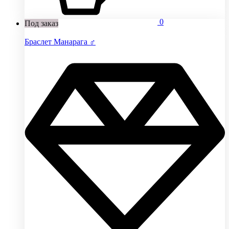
0
Под заказ
Браслет Манарага ♂