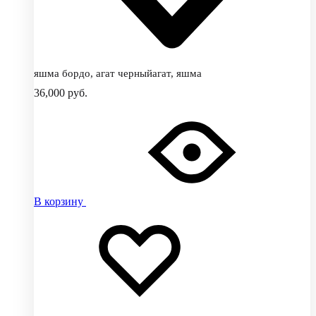
яшма бордо, агат черныйагат, яшма
36,000
руб.
В корзину
Добавить
Добавление
в
в
избранное
избранное