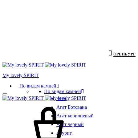
ОРЕНБУРГ
Мy lovely SPIRIT
По видам камней
По видам камней
Агат
Агат Ботсвана
Агат коричневый
Агат черный
Азурит