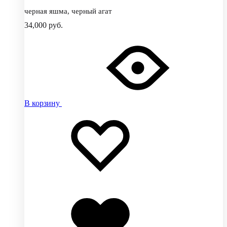
черная яшма, черный агат
34,000
руб.
В корзину
Добавить
Добавление
в
в
избранное
избранное
Добавлено
в
избранное