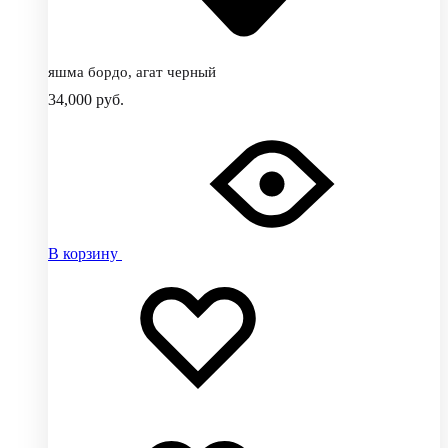
яшма бордо, агат черный
34,000
руб.
В корзину
Добавить
Добавление
в
в
избранное
избранное
Добавлено
в