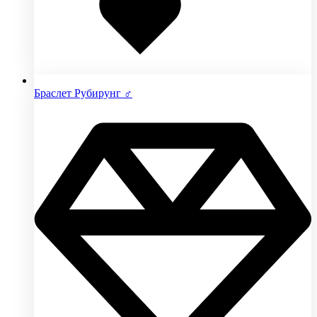
Браслет Рубирунг ♂