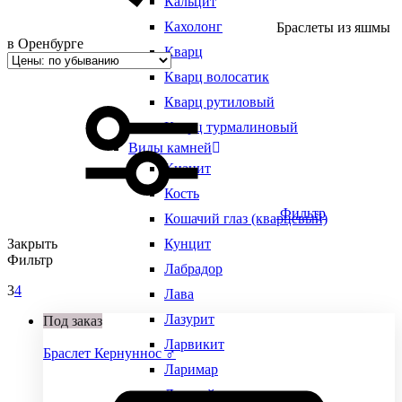
Кальцит
Кахолонг
Браслеты из яшмы
в Оренбурге
Кварц
Кварц волосатик
Кварц рутиловый
Кварц турмалиновый
Виды камней
Кианит
Кость
Фильтр
Кошачий глаз (кварцевый)
Закрыть
Кунцит
Фильтр
Лабрадор
3
4
Лава
Лазурит
Под заказ
Ларвикит
Браслет Кернуннос ♂
Ларимар
Лунный камень