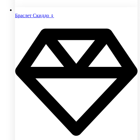
Браслет Скиддо ♀