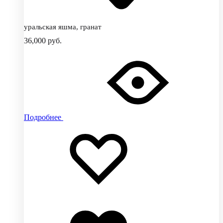
уральская яшма, гранат
36,000
руб.
Подробнее
Добавить
Добавление
в
в
избранное
избранное
Добавлено
в
избранное