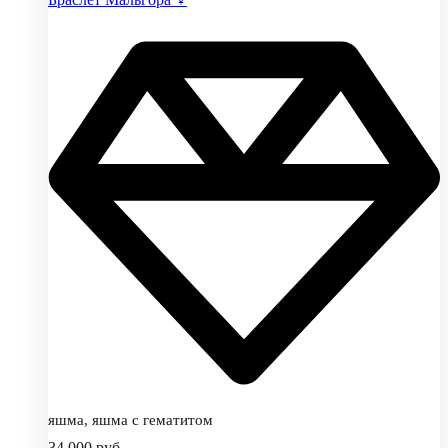
яшма, яшма с гематитом
34,000
руб.