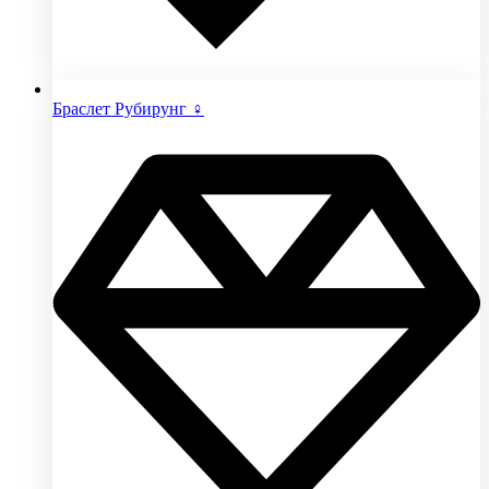
Браслет Рубирунг ♀