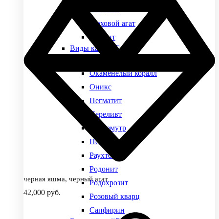
Малахит
Моховой агат
Нефрит
Виды камней
Обсидиан
Окаменелый коралл
Оникс
Пегматит
Переливт
Перламутр
Петерсит
Раухтопаз
Родонит
черная яшма, черный агат
Родохрозит
42,000
руб.
Розовый кварц
Сапфирин