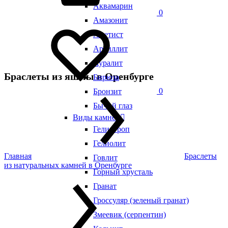
Аквамарин
0
Амазонит
Аметист
Аргиллит
Ауралит
Браслеты из яшмы в Оренбурге
Бирюза
0
Бронзит
Бычий глаз
Виды камней
Гелиотроп
Гелиолит
Главная
Браслеты
Говлит
из натуральных камней в Оренбурге
Горный хрусталь
Гранат
Гроссуляр (зеленый гранат)
Змеевик (серпентин)