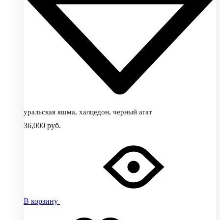
уральская яшма, халцедон, черный агат
36,000
руб.
В корзину
Добавить
Добавление
в
в