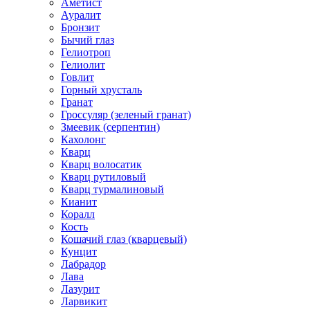
Аметист
Ауралит
Бронзит
Бычий глаз
Гелиотроп
Гелиолит
Говлит
Горный хрусталь
Гранат
Гроссуляр (зеленый гранат)
Змеевик (серпентин)
Кахолонг
Кварц
Кварц волосатик
Кварц рутиловый
Кварц турмалиновый
Кианит
Коралл
Кость
Кошачий глаз (кварцевый)
Кунцит
Лабрадор
Лава
Лазурит
Ларвикит