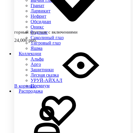
Бычий глаз
Гранат
Ларвикит
Нефрит
Обсидиан
Оникс
горный хрусталь с включениями
Родонит
Соколиный глаз
24,000
руб.
Тигровый глаз
Яшма
Коллекции
Альфа
Арго
Защитники
Лесная сказка
УРУЙ-АЙХАЛ
Премиум
В корзину
Распродажа
Добавить
Добавление
в
в
избранное
избранное