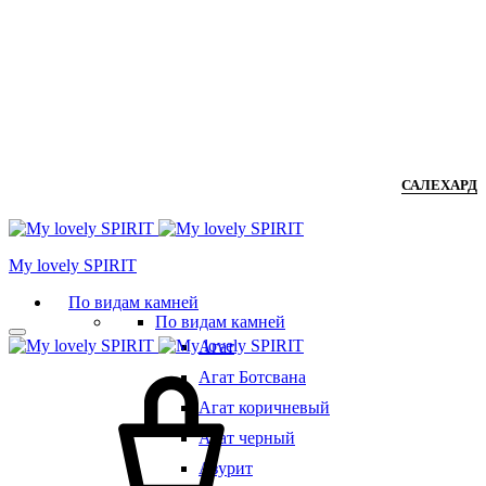
САЛЕХАРД
Мy lovely SPIRIT
По видам камней
По видам камней
Агат
Агат Ботсвана
Агат коричневый
Агат черный
Азурит