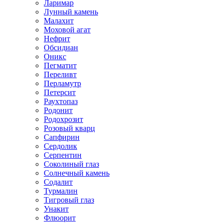
Ларимар
Лунный камень
Малахит
Моховой агат
Нефрит
Обсидиан
Оникс
Пегматит
Переливт
Перламутр
Петерсит
Раухтопаз
Родонит
Родохрозит
Розовый кварц
Сапфирин
Сердолик
Серпентин
Соколиный глаз
Солнечный камень
Содалит
Турмалин
Тигровый глаз
Унакит
Флюорит