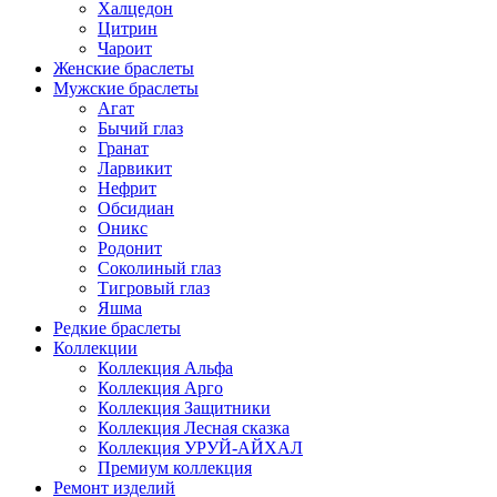
Халцедон
Цитрин
Чароит
Женские браслеты
Мужские браслеты
Агат
Бычий глаз
Гранат
Ларвикит
Нефрит
Обсидиан
Оникс
Родонит
Соколиный глаз
Тигровый глаз
Яшма
Редкие браслеты
Коллекции
Коллекция Альфа
Коллекция Арго
Коллекция Защитники
Коллекция Лесная сказка
Коллекция УРУЙ-АЙХАЛ
Премиум коллекция
Ремонт изделий