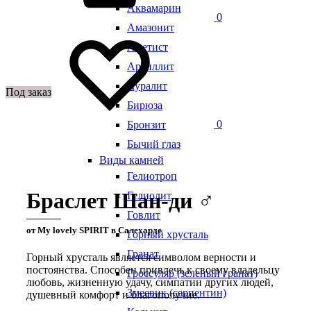
Аквамарин
0
Амазонит
Аметист
Аргиллит
Ауралит
Под заказ
Бирюза
0
Бронзит
Бычий глаз
Виды камней
Гелиотроп
Браслет Шан-ди ♂
Гелиолит
Говлит
от My lovely SPIRIT в Салехарде
Горный хрусталь
Гранат
Горный хрусталь является символом верности и
постоянства. Способен привлечь к своему владельцу
Гроссуляр (зеленый гранат)
любовь, жизненную удачу, симпатии других людей,
Змеевик (серпентин)
душевный комфорт и благополучие.