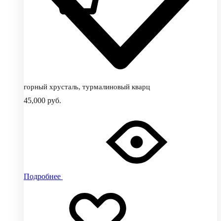
0
горный хрусталь, турмалиновый кварц
45,000
руб.
Подробнее
Добавить
Добавление
в
в
избранное
избранное