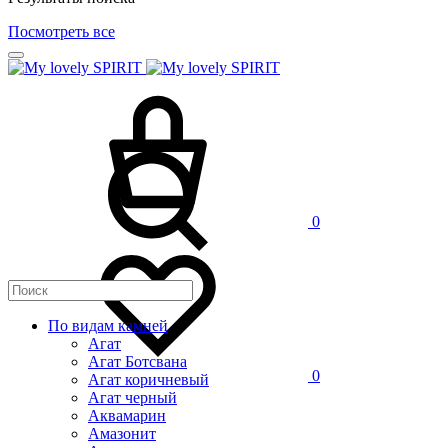
Посмотреть все
0
По видам камней
Агат
Агат Ботсвана
0
Агат коричневый
Агат черный
Аквамарин
Амазонит