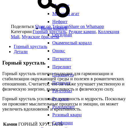
Малахит
Моховой агат
Нефрит
Поделиться
Share on Telegram
Share on Whatsapp
Виды камней
Категории:
Горный хрусталь
,
Редкие камни
,
Коллекция
Обсидиан
Май
,
Мужские браслеты
Окаменелый коралл
Горный хрусталь
Оникс
Детали
Пегматит
Горный хрусталь
Переливт
Горный хрусталь отлично подходит для гармонизации и
Перламутр
стабилизации окружающей среды и полезен в романтических
Петерсит
отношениях. Считается, что он также улучшает умственную и
физическую энергию, выносливость и физическую силу.
Раухтопаз
Родонит
Горный хрусталь усиливает духовность и мудрость. Поскольку
он проясняет мыслительные процессы и эмоции, он может
Родохрозит
увеличить вдохновение и креативность.
Розовый кварц
Сапфирин
Камни
ГОРНЫЙ ХРУСТАЛЬ