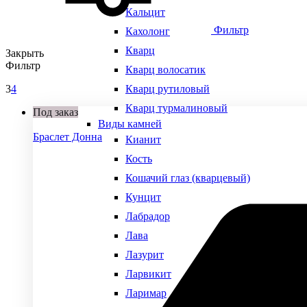
Кальцит
Фильтр
Кахолонг
Кварц
Закрыть
Фильтр
Кварц волосатик
3
4
Кварц рутиловый
Кварц турмалиновый
Под заказ
Виды камней
Браслет Донна
Кианит
Кость
Кошачий глаз (кварцевый)
Кунцит
Лабрадор
Лава
Лазурит
Ларвикит
Ларимар