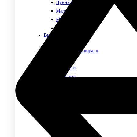
Лунный камень
Малахит
Моховой агат
Нефрит
Виды камней
Обсидиан
Окаменелый коралл
Оникс
Пегматит
Переливт
Перламутр
Петерсит
Раухтопаз
Родонит
Родохрозит
Розовый кварц
Сапфирин