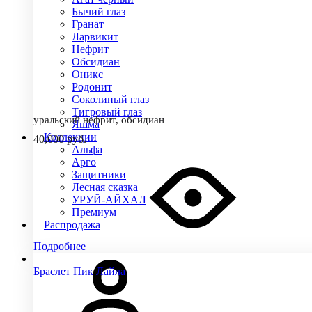
Бычий глаз
Гранат
Ларвикит
Нефрит
Обсидиан
Оникс
Родонит
Соколиный глаз
Тигровый глаз
уральский нефрит, обсидиан
Яшма
Коллекции
40,000
руб.
Альфа
Арго
Защитники
Лесная сказка
УРУЙ-АЙХАЛ
Премиум
Распродажа
Подробнее
Браслет Пик Лайла