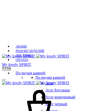
АКЦИИ
РЕМОНТ ИЗДЕЛИЙ
ДОСТАВКА
ОПЛАТА
Мy lovely SPIRIT
ТУЛА
По видам камней
По видам камней
Агат
Агат Ботсвана
Агат коричневый
Агат черный
Азурит