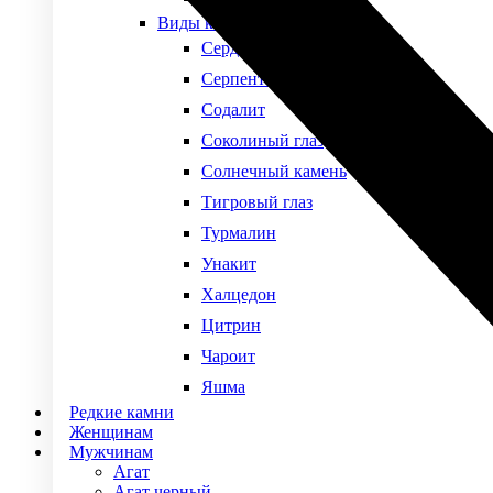
Виды камней
Сердолик
Серпентин
Содалит
Соколиный глаз
Солнечный камень
Тигровый глаз
Турмалин
Унакит
Халцедон
Цитрин
Чароит
Яшма
Редкие камни
Женщинам
Мужчинам
Агат
Агат черный