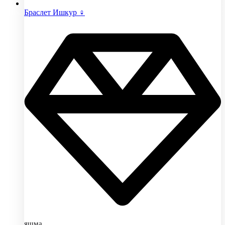
Браслет Ишкур ♀
яшма