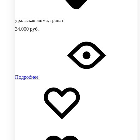
уральская яшма, гранат
34,000
руб.
Подробнее
Добавить
Добавление
в
в
избранное
избранное
Добавлено
в