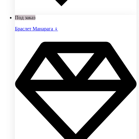
Под заказ
Браслет Манарага ♀