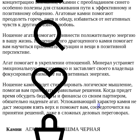
концентрацию внимания, а камни с преобладанием синего
особенно полезны для сглаживания пути к эффективному и
позитивному общению. Агатовые камни помогают
преодолеть горечь, гнев и обиду, избавиться от негативных
чувств к другим, развить любовь.
Ношение агата помогает привнести положительную энергию
в вашу жизнь. Ношение этого драгоценного камня помогает
вам научиться принимать ситуации и вещи в позитивной
перспективе.
Агат помогает в укреплении отношений. Минерал устраняет
эмоциональную дисгармонию и заставляет своего владельца
фокусировать внимание на позитивных энергиях.
Ношение камня будет стимулировать логическое мышление,
помогая вам принимать правильные решения. Когда придет
время обсудить бюджеты и финансы со своим партнером,
обязательно наденьте агат. Успокаивающий характер камня не
0
даст эмоциям взять верх и поможет вам, сосредоточится на
принятии решений, даже в сложных деловых переговорах.
Камни
АГАТ ЧЕРНЫЙ, ЯШМА ЧЕРНАЯ