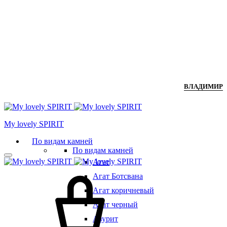
ВЛАДИМИР
Мy lovely SPIRIT
По видам камней
По видам камней
Агат
Агат Ботсвана
Агат коричневый
Агат черный
Азурит