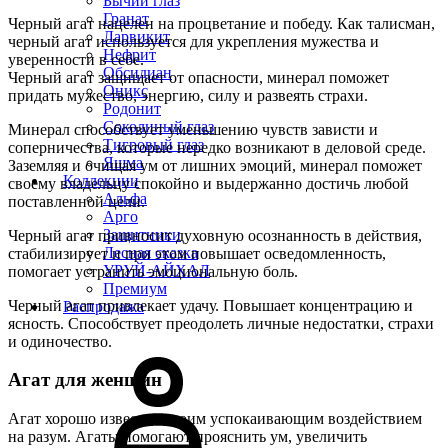
Бычий глаз
Гранат
Черный агат нацелен на процветание и победу. Как талисман,
Ларвикит
черный агат используется для укрепления мужества и
Нефрит
уверенности в себе.
Обсидиан
Черный агат защищает от опасности, минерал поможет
Оникс
придать мужество, энергию, силу и развеять страхи.
Родонит
Соколиный глаз
Минерал способствует уменьшению чувств зависти и
Тигровый глаз
соперничества, которые нередко возникают в деловой среде.
Яшма
Заземляя и очищая ум от лишних эмоций, минерал поможет
Коллекции
своему владельцу спокойно и выдержанно достичь любой
Альфа
поставленной цели.
Арго
Защитники
Черный агат привносит духовную осознанность в действия,
Лесная сказка
стабилизирует и при этом повышает осведомленность,
УРУЙ-АЙХАЛ
помогает устранить эмоциональную боль.
Премиум
Черный агат привлекает удачу. Повышает концентрацию и
Распродажа
ясность. Способствует преодолеть личные недостатки, страхи
и одиночество.
Агат для женщин
Агат хорошо известен своим успокаивающим воздействием
на разум. Агаты помогают прояснить ум, увеличить