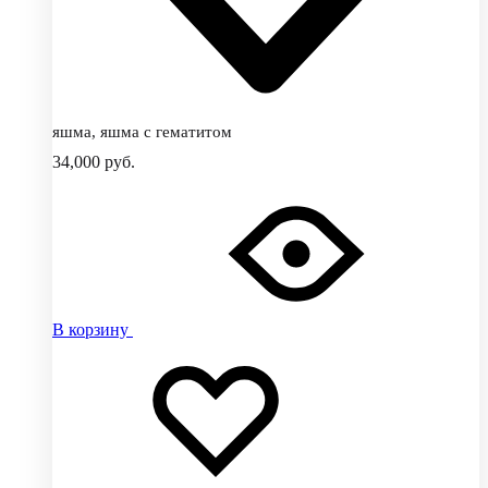
яшма, яшма с гематитом
34,000
руб.
В корзину
Добавить
Добавление
в
в
избранное
избранное