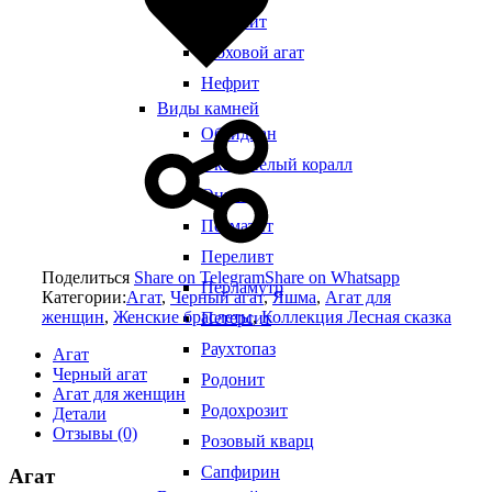
Малахит
Моховой агат
Нефрит
Виды камней
Обсидиан
Окаменелый коралл
Оникс
Пегматит
Переливт
Поделиться
Share on Telegram
Share on Whatsapp
Перламутр
Категории:
Агат
,
Черный агат
,
Яшма
,
Агат для
женщин
,
Женские браслеты
,
Коллекция Лесная сказка
Петерсит
Раухтопаз
Агат
Черный агат
Родонит
Агат для женщин
Родохрозит
Детали
Отзывы (0)
Розовый кварц
Сапфирин
Агат