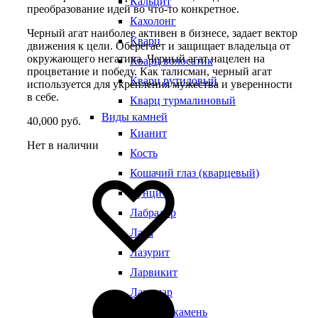
Кальцит
преобразование идей во что-то конкретное.
Кахолонг
Черный агат наиболее активен в бизнесе, задает вектор
Кварц
движения к цели. Оберегает и защищает владельца от
окружающего негатива. Черный агат нацелен на
Кварц волосатик
процветание и победу. Как талисман, черный агат
Кварц рутиловый
используется для укрепления мужества и уверенности
в себе.
Кварц турмалиновый
Виды камней
40,000
руб.
Кианит
Нет в наличии
Кость
Добавить
Добавление
Кошачий глаз (кварцевый)
в
в
Кунцит
избранное
избранное
Лабрадор
Лава
Лазурит
Ларвикит
Добавлено
в
Ларимар
избранное
Лунный камень