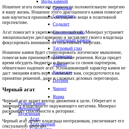
Виды камней
Ношение агата помогает привнести положительную энергию
Сердолик
в вашу жизнь. Ношение этого драгоценного камня помогает
Серпентин
вам научиться принимать ситуации и вещи в позитивной
перспективе.
Содалит
Соколиный глаз
Агат помогает в укреплении отношений. Минерал устраняет
эмоциональную дисгармонию и заставляет своего владельца
Солнечный камень
фокусировать внимание на позитивных энергиях.
Тигровый глаз
Ношение камня будет стимулировать логическое мышление,
Турмалин
помогая вам принимать правильные решения. Когда придет
время обсудить бюджеты и финансы со своим партнером,
Унакит
обязательно наденьте агат. Успокаивающий характер камня не
Халцедон
даст эмоциям взять верх и поможет вам, сосредоточится на
принятии решений, даже в сложных деловых переговорах.
Цитрин
Чароит
Черный агат
Яшма
Черный агат задает вектор движения к цели. Оберегает и
Редкие камни
защищает владельца от окружающего негатива. Минерал
Женщинам
раскрывает способности к риторике.
Мужчинам
Агат
Черный агат делает владельца неотразимым, увеличивает его
Агат черный
сексуальную энергию.