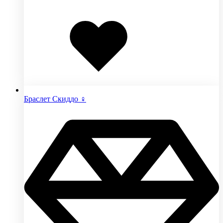
Добавлено
в
избранное
Браслет Скиддо ♀