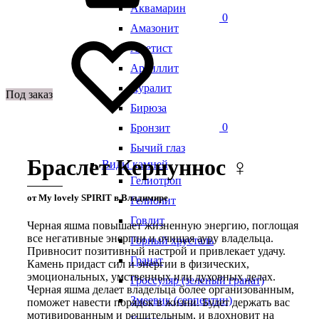
Аквамарин
0
Амазонит
Аметист
Аргиллит
Ауралит
Под заказ
Бирюза
0
Бронзит
Бычий глаз
Браслет Кернуннос ♀
Виды камней
Гелиотроп
от My lovely SPIRIT в Владимире
Гелиолит
Говлит
Черная яшма повышает жизненную энергию, поглощая
все негативные энергии и очищая ауру владельца.
Горный хрусталь
Привносит позитивный настрой и привлекает удачу.
Гранат
Камень придаст сил и энергии в физических,
эмоциональных, умственных или духовных делах.
Гроссуляр (зеленый гранат)
Черная яшма делает владельца более организованным,
Змеевик (серпентин)
поможет навести порядок в жизни. Будет держать вас
мотивированным и решительным, и вдохновит на