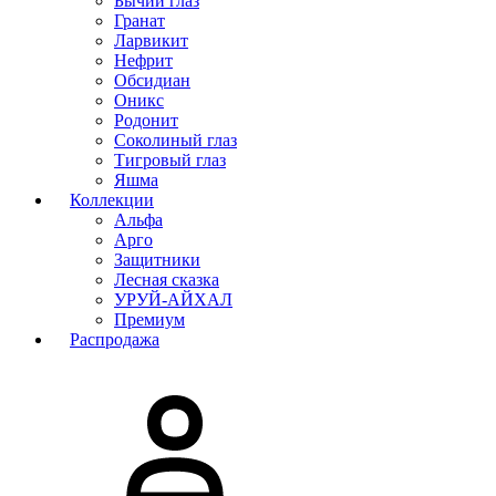
Бычий глаз
Гранат
Ларвикит
Нефрит
Обсидиан
Оникс
Родонит
Соколиный глаз
Тигровый глаз
Яшма
Коллекции
Альфа
Арго
Защитники
Лесная сказка
УРУЙ-АЙХАЛ
Премиум
Распродажа