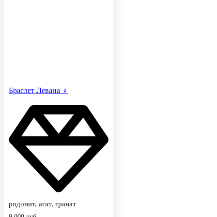
Браслет Левана ♀
родонит, агат, гранат
9,000
руб.