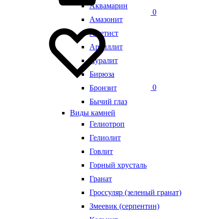
Аквамарин
0
Амазонит
Аметист
Аргиллит
Ауралит
Бирюза
0
Бронзит
Бычий глаз
Виды камней
Гелиотроп
Гелиолит
Говлит
Горный хрусталь
Гранат
Гроссуляр (зеленый гранат)
Змеевик (серпентин)