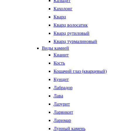
Кальцит
Кахолонг
Кварц
Кварц волосатик
Кварц рутиловый
Кварц турмалиновый
Виды камней
Кианит
Кость
Кошачий глаз (кварцевый)
Кунцит
Лабрадор
Лава
Лазурит
Ларвикит
Ларимар
Лунный камень