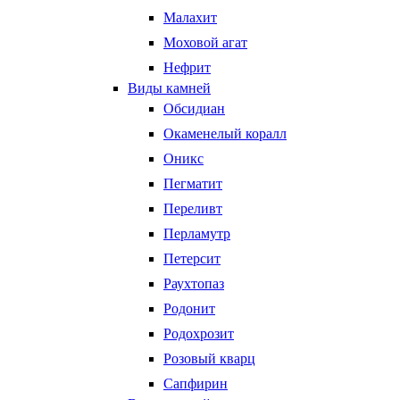
Малахит
Моховой агат
Нефрит
Виды камней
Обсидиан
Окаменелый коралл
Оникс
Пегматит
Переливт
Перламутр
Петерсит
Раухтопаз
Родонит
Родохрозит
Розовый кварц
Сапфирин