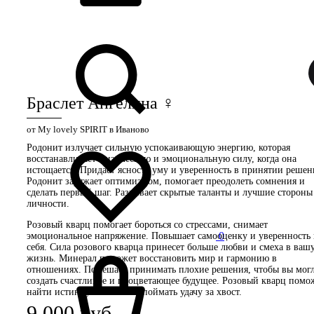
Браслет Ангелина ♀
от My lovely SPIRIT в Иваново
Родонит излучает сильную успокаивающую энергию, которая
восстанавливает физическую и эмоциональную силу, когда она
истощается. Придает ясность уму и уверенность в принятии решен
Родонит заряжает оптимизмом, помогает преодолеть сомнения и
сделать первый шаг. Развивает скрытые таланты и лучшие стороны
личности.
Розовый кварц помогает бороться со стрессами, снимает
0
эмоциональное напряжение. Повышает самооценку и уверенность 
себя. Сила розового кварца принесет больше любви и смеха в ваш
жизнь. Минерал поможет восстановить мир и гармонию в
отношениях. Помешает принимать плохие решения, чтобы вы мог
создать счастливое и процветающее будущее. Розовый кварц помо
найти истинную любовь и поймать удачу за хвост.
9,000
руб.