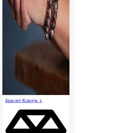
Браслет Клилук ♀