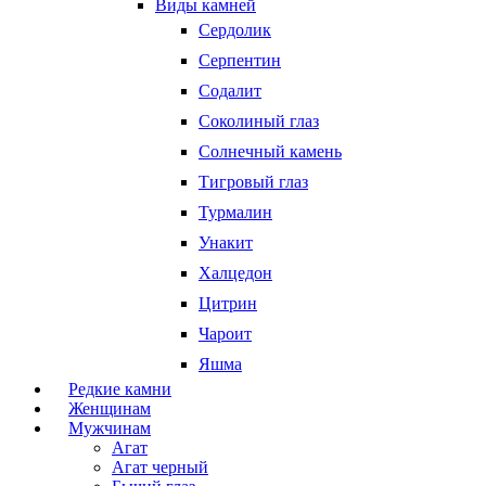
Виды камней
Сердолик
Серпентин
Содалит
Соколиный глаз
Солнечный камень
Тигровый глаз
Турмалин
Унакит
Халцедон
Цитрин
Чароит
Яшма
Редкие камни
Женщинам
Мужчинам
Агат
Агат черный