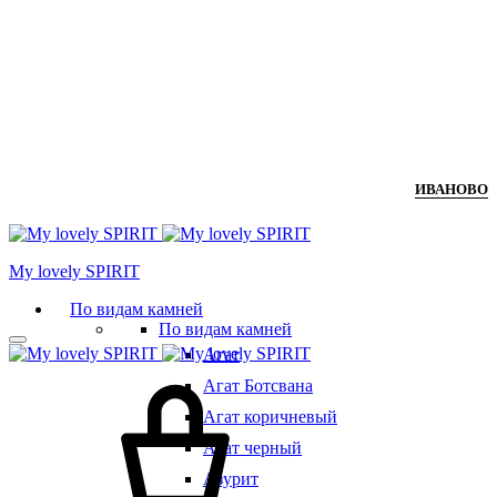
ИВАНОВО
Мy lovely SPIRIT
По видам камней
По видам камней
Агат
Агат Ботсвана
Агат коричневый
Агат черный
Азурит