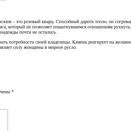
ским – это розовый кварц. Способный дарить тепло, он согревае
ага, который не позволяет пошатнувшимся отношениям рухнуть.
 надежды почти не осталось.
 потребности своей владелицы. Камень реагирует на желания х
авляет силу женщины в мирное русло.
ечены
*