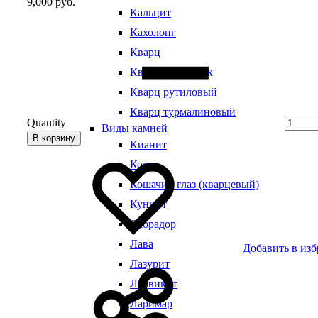
9,000
руб.
Кальцит
Кахолонг
Кварц
Кварц волосатик
Кварц рутиловый
Кварц турмалиновый
Quantity
Виды камней
В корзину
Кианит
Кость
Кошачий глаз (кварцевый)
Кунцит
Лабрадор
Лава
Добавить в из
Лазурит
Ларвикит
Ларимар