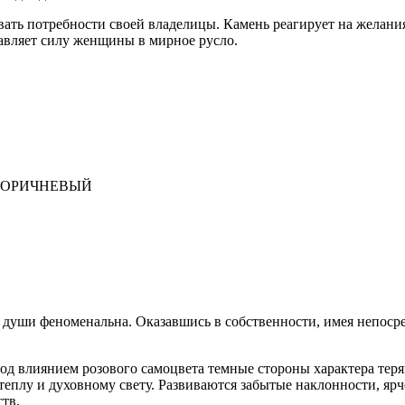
 потребности своей владелицы. Камень реагирует на желания х
авляет силу женщины в мирное русло.
-КОРИЧНЕВЫЙ
души феноменальна. Оказавшись в собственности, имея непосре
од влиянием розового самоцвета темные стороны характера теря
еплу и духовному свету. Развиваются забытые наклонности, ярч
тв.