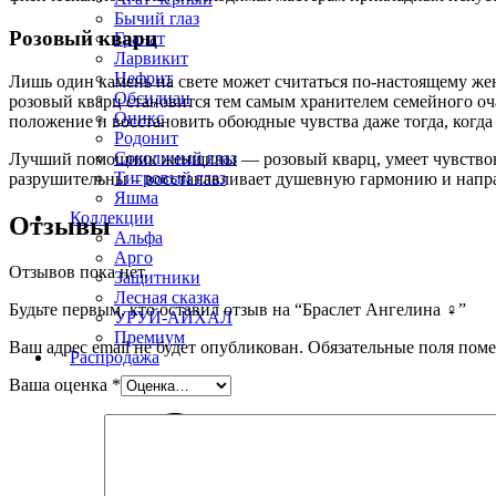
Бычий глаз
Розовый кварц
Гранат
Ларвикит
Нефрит
Лишь один камень на свете может считаться по-настоящему жен
Обсидиан
розовый кварц становится тем самым хранителем семейного оч
Оникс
положение и восстановить обоюдные чувства даже тогда, когда
Родонит
Соколиный глаз
Лучший помощник женщины — розовый кварц, умеет чувствовать
Тигровый глаз
разрушительны – восстанавливает душевную гармонию и напр
Яшма
Коллекции
Отзывы
Альфа
Арго
Отзывов пока нет.
Защитники
Лесная сказка
Будьте первым, кто оставил отзыв на “Браслет Ангелина ♀”
УРУЙ-АЙХАЛ
Премиум
Ваш адрес email не будет опубликован.
Обязательные поля пом
Распродажа
Ваша оценка
*