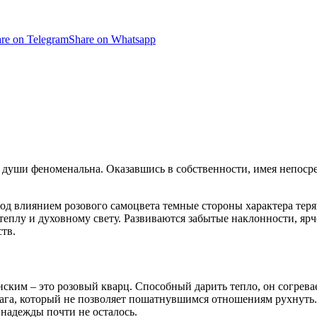
re on Telegram
Share on Whatsapp
души феноменальна. Оказавшись в собственности, имея непосре
од влиянием розового самоцвета темные стороны характера теря
еплу и духовному свету. Развиваются забытые наклонности, ярч
тв.
ским – это розовый кварц. Способный дарить тепло, он согревае
ага, который не позволяет пошатнувшимся отношениям рухнуть.
 надежды почти не осталось.