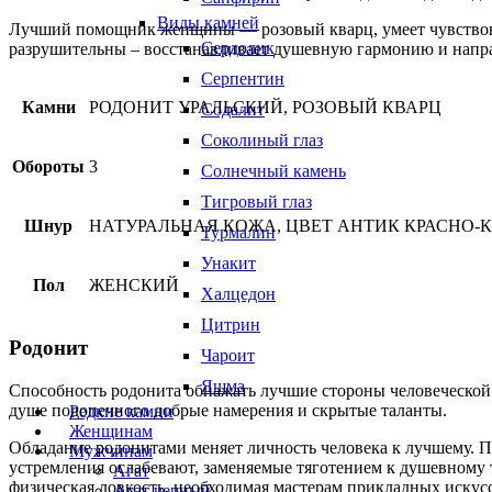
Виды камней
Лучший помощник женщины — розовый кварц, умеет чувствовать
Сердолик
разрушительны – восстанавливает душевную гармонию и напр
Серпентин
Камни
РОДОНИТ УРАЛЬСКИЙ, РОЗОВЫЙ КВАРЦ
Содалит
Соколиный глаз
Обороты
3
Солнечный камень
Тигровый глаз
Шнур
НАТУРАЛЬНАЯ КОЖА, ЦВЕТ АНТИК КРАСНО
Турмалин
Унакит
Пол
ЖЕНСКИЙ
Халцедон
Цитрин
Родонит
Чароит
Яшма
Способность родонита обнажать лучшие стороны человеческой 
душе подопечного добрые намерения и скрытые таланты.
Редкие камни
Женщинам
Обладание родонитами меняет личность человека к лучшему. П
Мужчинам
устремления ослабевают, заменяемые тяготением к душевному т
Агат
физическая ловкость, необходимая мастерам прикладных искусс
Агат черный