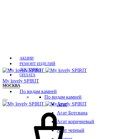
АКЦИИ
РЕМОНТ ИЗДЕЛИЙ
ДОСТАВКА
ОПЛАТА
Мy lovely SPIRIT
МОСКВА
По видам камней
По видам камней
Агат
Агат Ботсвана
Агат коричневый
Агат черный
Азурит