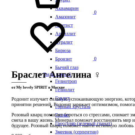
Аквамарин
0
Амазонит
Аметист
Аргиллит
Ауралит
Бирюза
0
Бронзит
Бычий глаз
Браслет Ангелина ♀
Виды камней
Гелиотроп
от My lovely SPIRIT в Москве
Гелиолит
Говлит
Родонит излучает сильную успокаивающую энергию, котора
принятии решений. Родонит заряжает оптимизмом, помогае
Горный хрусталь
Розовый кварц помогает бороться со стрессами, снимает 
Гранат
смеха в вашу жизнь. Минерал поможет восстановить мир 
Гроссуляр (зеленый гранат)
будущее. Розовый кварц поможет найти истинную любовь и
Змеевик (серпентин)