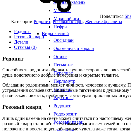
Лунный камень
Малахит
Поделиться
Sha
Моховой агат
Категории:
Родонит
,
Розовый кварц
,
Женские браслеты
Нефрит
Родонит
Виды камней
Розовый кварц
Обсидиан
Детали
Отзывы (0)
Окаменелый коралл
Оникс
Родонит
Пегматит
Способность родонита обнажать лучшие стороны человеческой 
Переливт
душе подопечного добрые намерения и скрытые таланты.
Перламутр
Обладание родонитами меняет личность человека к лучшему. П
Петерсит
устремления ослабевают, заменяемые тяготением к душевному т
физическая ловкость, необходимая мастерам прикладных искусс
Раухтопаз
Родонит
Розовый кварц
Родохрозит
Лишь один камень на свете может считаться по-настоящему жен
Розовый кварц
розовый кварц становится тем самым хранителем семейного оч
положение и восстановить обоюдные чувства даже тогда, когда
Сапфирин