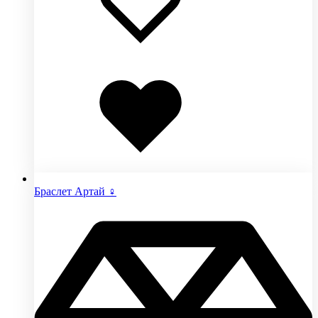
Добавлено
в
избранное
Браслет Артай ♀