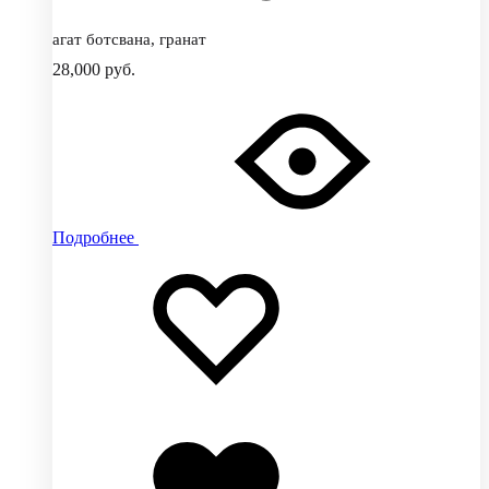
агат ботсвана, гранат
28,000
руб.
Подробнее
Добавить
Добавление
в
в
избранное
избранное
Добавлено
в
избранное