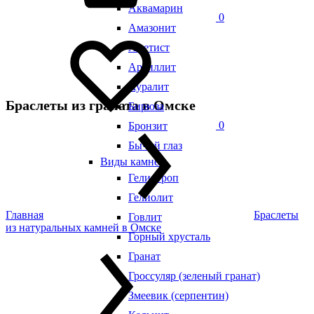
Аквамарин
0
Амазонит
Аметист
Аргиллит
Ауралит
Браслеты из граната в Омске
Бирюза
0
Бронзит
Бычий глаз
Виды камней
Гелиотроп
Гелиолит
Главная
Браслеты
Говлит
из натуральных камней в Омске
Горный хрусталь
Гранат
Гроссуляр (зеленый гранат)
Змеевик (серпентин)