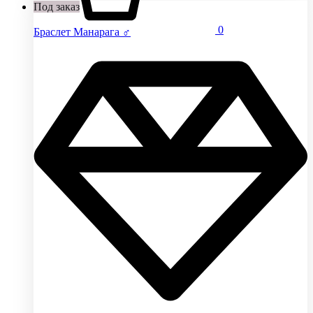
Под заказ
0
Браслет Манарага ♂