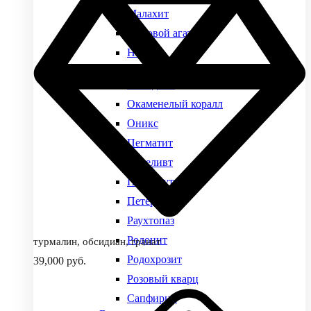
Малахит
Моховой агат
Нефрит
Виды камней
Обсидиан
Окаменелый коралл
Оникс
Пегматит
Переливт
Перламутр
Петерсит
Раухтопаз
Родонит
турмалин, обсидиан, гранат
Родохрозит
39,000
руб.
Розовый кварц
Сапфирин