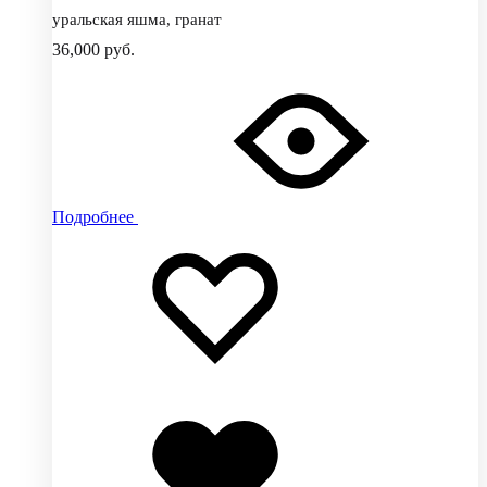
уральская яшма, гранат
36,000
руб.
Подробнее
Добавить
Добавление
в
в
избранное
избранное
Добавлено
в
избранное