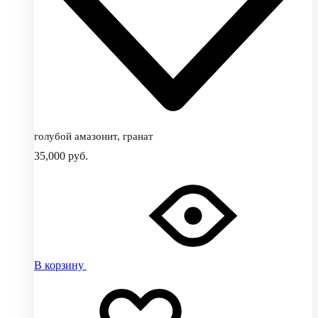
голубой амазонит, гранат
35,000
руб.
В корзину
Добавить
Добавление
в
в
избранное
избранное