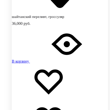
шайтанский переливт, гроссуляр
36,000
руб.
В корзину
Добавить
Добавление
в
в
избранное
избранное
Добавлено
в