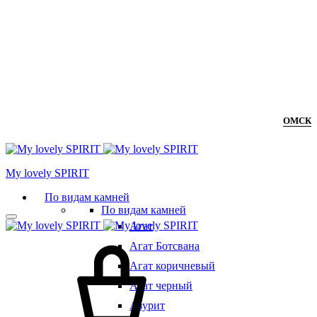
ОМСК
Мy lovely SPIRIT
По видам камней
По видам камней
Агат
Агат Ботсвана
Агат коричневый
Агат черный
Азурит