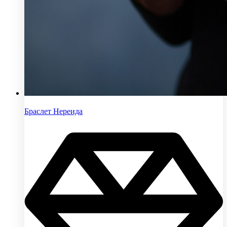
Браслет Нереида