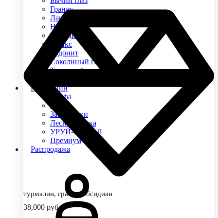
Бычий глаз
Гранат
Ларвикит
Нефрит
Обсидиан
Оникс
Родонит
Соколиный глаз
Тигровый глаз
Яшма
Коллекции
Альфа
Арго
Защитники
Лесная сказка
УРУЙ-АЙХАЛ
Премиум
Распродажа
турмалин, гранат, обсидиан
38,000
руб.