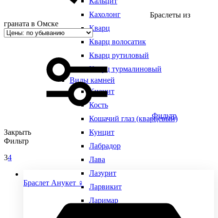
Кальцит
Кахолонг
Браслеты из
граната в Омске
Кварц
Кварц волосатик
Кварц рутиловый
Кварц турмалиновый
Виды камней
Кианит
Кость
Фильтр
Кошачий глаз (кварцевый)
Закрыть
Кунцит
Фильтр
Лабрадор
3
4
Лава
Лазурит
Браслет Анукет ♀
Ларвикит
Ларимар
Лунный камень