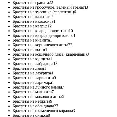
Браслеты из граната
22
Браслеты из гроссуляра (зеленый гранат)
3
Браслеты из змеевика (серпентин)
6
Браслеты из кальцита
5
Браслеты из кахолонга
1
Браслеты из кварца
12
Браслеты из кварца волосатика
10
Браслеты из кварца дендритового
1
Браслеты из кианита
1
Браслеты из коричневого агата
22
Браслеты из кости
1
Браслеты из кошачьего глаза (кварцевый)
3
Браслеты из кунцита
1
Браслеты из лабрадора
13
Браслеты из лавы
1
Браслеты из лазурита
4
Браслеты из ларвикита
9
Браслеты из ларимара
1
Браслеты из лунного камня
7
Браслеты из малахита
7
Браслеты из мохового агата
5
Браслеты из нефрита
9
Браслеты из обсидиана
27
Браслеты из окаменелого коралла
3
Браслеты из оникса
8