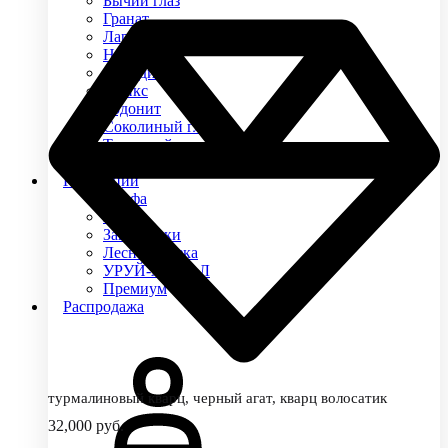
Бычий глаз
Гранат
Ларвикит
Нефрит
Обсидиан
Оникс
Родонит
Соколиный глаз
Тигровый глаз
Яшма
Коллекции
Альфа
Арго
Защитники
Лесная сказка
УРУЙ-АЙХАЛ
Премиум
Распродажа
турмалиновый кварц, черный агат, кварц волосатик
32,000
руб.