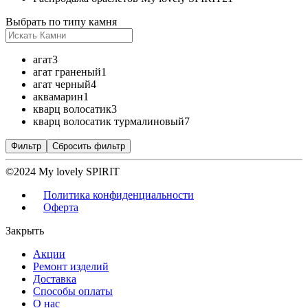
Выбрать по типу камня
агат
3
агат граненый
1
агат черный
4
аквамарин
1
кварц волосатик
3
кварц волосатик турмалиновый
7
Фильтр
Сбросить фильтр
©2024 My lovely SPIRIT
Политика конфиденциальности
Оферта
Закрыть
Акции
Ремонт изделий
Доставка
Способы оплаты
О нас