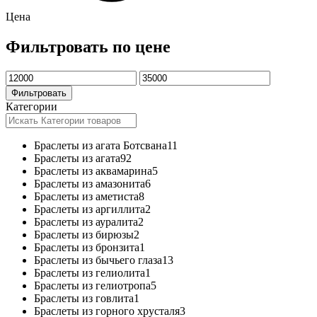
Цена
Фильтровать по цене
Минимальная
Максимальная
цена
цена
Фильтровать
Категории
Браслеты из агата Ботсвана
11
Браслеты из агата
92
Браслеты из аквамарина
5
Браслеты из амазонита
6
Браслеты из аметиста
8
Браслеты из аргиллита
2
Браслеты из ауралита
2
Браслеты из бирюзы
2
Браслеты из бронзита
1
Браслеты из бычьего глаза
13
Браслеты из гелиолита
1
Браслеты из гелиотропа
5
Браслеты из говлита
1
Браслеты из горного хрусталя
3