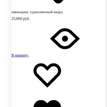
аквамарин, турмалиновый кварц
25,000
руб.
В корзину
Добавить
Добавление
в
в
избранное
избранное
Добавлено
в
избранное