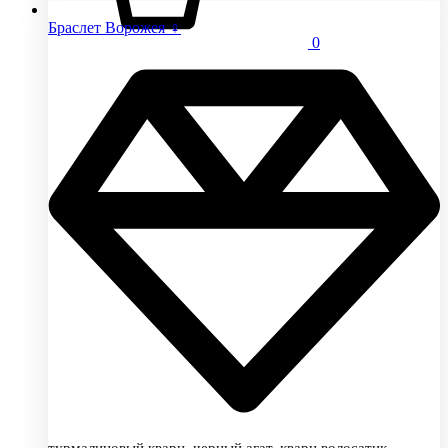
Браслет Ворожея ♀
0
турмалиновый кварц, черный агат, кварц волосатик