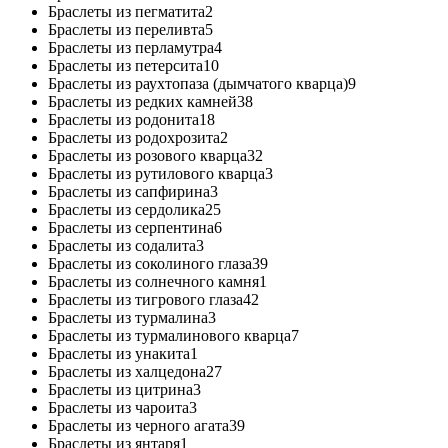
Браслеты из пегматита
2
Браслеты из переливта
5
Браслеты из перламутра
4
Браслеты из петерсита
10
Браслеты из раухтопаза (дымчатого кварца)
9
Браслеты из редких камней
38
Браслеты из родонита
18
Браслеты из родохрозита
2
Браслеты из розового кварца
32
Браслеты из рутилового кварца
3
Браслеты из сапфирина
3
Браслеты из сердолика
25
Браслеты из серпентина
6
Браслеты из содалита
3
Браслеты из соколиного глаза
39
Браслеты из солнечного камня
1
Браслеты из тигрового глаза
42
Браслеты из турмалина
3
Браслеты из турмалинового кварца
7
Браслеты из унакита
1
Браслеты из халцедона
27
Браслеты из цитрина
3
Браслеты из чароита
3
Браслеты из черного агата
39
Браслеты из янтаря
1