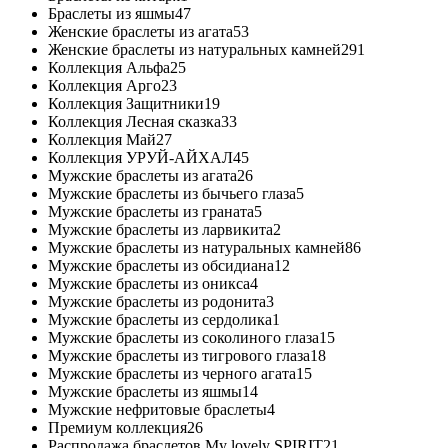
Браслеты из яшмы
47
Женские браслеты из агата
53
Женские браслеты из натуральных камней
291
Коллекция Альфа
25
Коллекция Арго
23
Коллекция Защитники
19
Коллекция Лесная сказка
33
Коллекция Май
27
Коллекция УРУЙ-АЙХАЛ
45
Мужские браслеты из агата
26
Мужские браслеты из бычьего глаза
5
Мужские браслеты из граната
5
Мужские браслеты из ларвикита
2
Мужские браслеты из натуральных камней
86
Мужские браслеты из обсидиана
12
Мужские браслеты из оникса
4
Мужские браслеты из родонита
3
Мужские браслеты из сердолика
1
Мужские браслеты из соколиного глаза
15
Мужские браслеты из тигрового глаза
18
Мужские браслеты из черного агата
15
Мужские браслеты из яшмы
14
Мужские нефритовые браслеты
4
Премиум коллекция
26
Распродажа браслетов My lovely SPIRIT
21