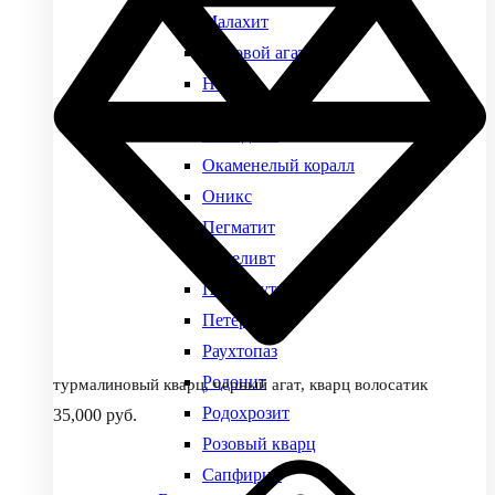
Малахит
Моховой агат
Нефрит
Виды камней
Обсидиан
Окаменелый коралл
Оникс
Пегматит
Переливт
Перламутр
Петерсит
Раухтопаз
Родонит
турмалиновый кварц, черный агат, кварц волосатик
Родохрозит
35,000
руб.
Розовый кварц
Сапфирин