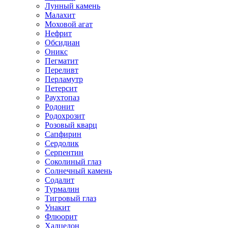
Лунный камень
Малахит
Моховой агат
Нефрит
Обсидиан
Оникс
Пегматит
Переливт
Перламутр
Петерсит
Раухтопаз
Родонит
Родохрозит
Розовый кварц
Сапфирин
Сердолик
Серпентин
Соколиный глаз
Солнечный камень
Содалит
Турмалин
Тигровый глаз
Унакит
Флюорит
Халцедон