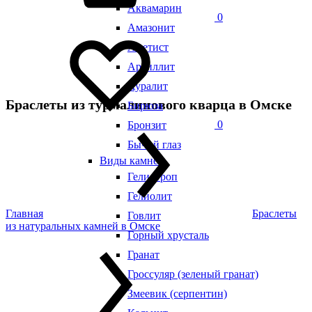
Аквамарин
0
Амазонит
Аметист
Аргиллит
Ауралит
Браслеты из турмалинового кварца в Омске
Бирюза
0
Бронзит
Бычий глаз
Виды камней
Гелиотроп
Гелиолит
Главная
Браслеты
Говлит
из натуральных камней в Омске
Горный хрусталь
Гранат
Гроссуляр (зеленый гранат)
Змеевик (серпентин)