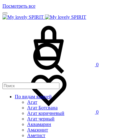
Посмотреть все
0
По видам камней
Агат
Агат Ботсвана
0
Агат коричневый
Агат черный
Аквамарин
Амазонит
Аметист