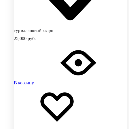
турмалиновый кварц
25,000
руб.
В корзину
Добавить
Добавление
в
в
избранное
избранное