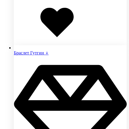
Добавлено
в
избранное
Браслет Гутгин ♀