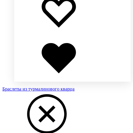
избранное
избранное
Добавлено
в
избранное
Браслеты из турмалинового кварца