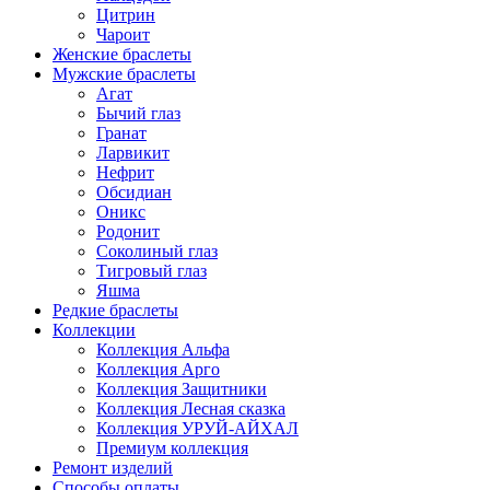
Цитрин
Чароит
Женские браслеты
Мужские браслеты
Агат
Бычий глаз
Гранат
Ларвикит
Нефрит
Обсидиан
Оникс
Родонит
Соколиный глаз
Тигровый глаз
Яшма
Редкие браслеты
Коллекции
Коллекция Альфа
Коллекция Арго
Коллекция Защитники
Коллекция Лесная сказка
Коллекция УРУЙ-АЙХАЛ
Премиум коллекция
Ремонт изделий
Способы оплаты