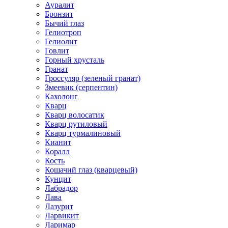
Ауралит
Бронзит
Бычий глаз
Гелиотроп
Гелиолит
Говлит
Горный хрусталь
Гранат
Гроссуляр (зеленый гранат)
Змеевик (серпентин)
Кахолонг
Кварц
Кварц волосатик
Кварц рутиловый
Кварц турмалиновый
Кианит
Коралл
Кость
Кошачий глаз (кварцевый)
Кунцит
Лабрадор
Лава
Лазурит
Ларвикит
Ларимар