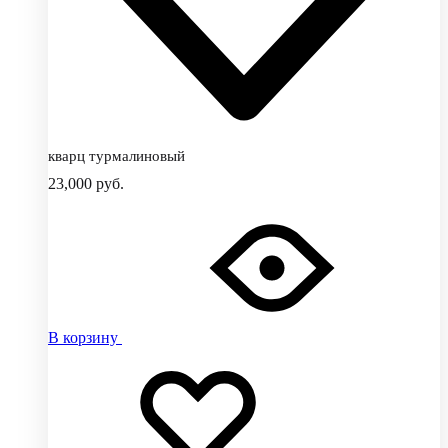
кварц турмалиновый
23,000
руб.
В корзину
Добавить
Добавление
в
в
избранное
избранное