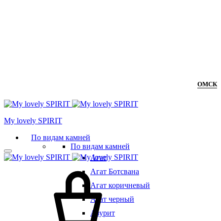
ОМСК
Мy lovely SPIRIT
По видам камней
По видам камней
Агат
Агат Ботсвана
Агат коричневый
Агат черный
Азурит