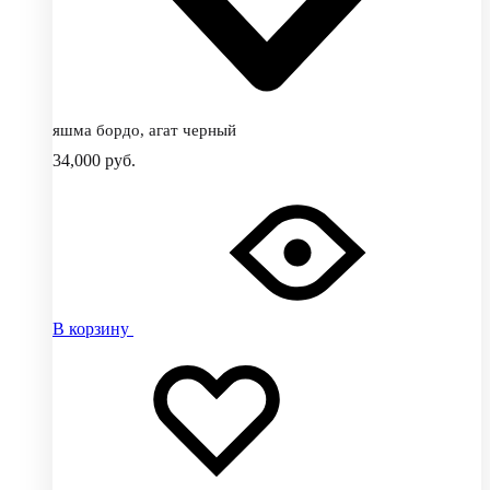
яшма бордо, агат черный
34,000
руб.
В корзину
Добавить
Добавление
в
в
избранное
избранное