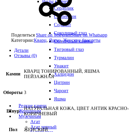
Виды камней
Сердолик
Серпентин
Содалит
Соколиный глаз
Поделиться
Share on Telegram
Share on Whatsapp
Категории:
Кварц
,
Яшма
,
Женские браслеты
Солнечный камень
Тигровый глаз
Детали
Отзывы (0)
Турмалин
Унакит
КВАРЦ ТОНИРОВАННЫЙ, ЯШМА
Камни
Халцедон
ПЕЙЗАЖНАЯ
Цитрин
Чароит
Обороты
3
Яшма
Редкие камни
НАТУРАЛЬНАЯ КОЖА, ЦВЕТ АНТИК КРАСНО-
Шнур
Женщинам
КОРИЧНЕВЫЙ
Мужчинам
Агат
Агат черный
Пол
ЖЕНСКИЙ