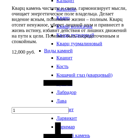
Кальцит
Кварц камень чистоты и света, гармонизирует мысли,
Кахолонг
очищает энергетическое поле владельца. Делает
Кварц
видение ясным, понимание жизни – полным. Кварц
отсеит ненужное, уберет лишний шум и привнесет в
Кварц волосатик
жизнь истину, избавит действия от лишних движений
Кварц рутиловый
на пути к цели. Поможет быть сосредоточенным и
спокойным.
Кварц турмалиновый
Виды камней
12,000
руб.
Кианит
Quantity
Кость
Кошачий глаз (кварцевый)
Кунцит
Лабрадор
Лава
Лазурит
Ларвикит
Ларимар
Лунный камень