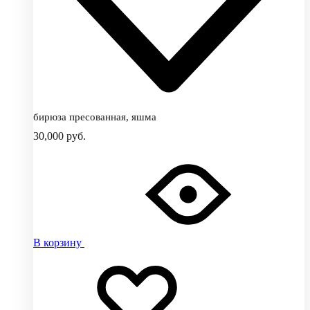
бирюза пресованная, яшма
30,000
руб.
В корзину
Добавить
Добавление
в
в
избранное
избранное