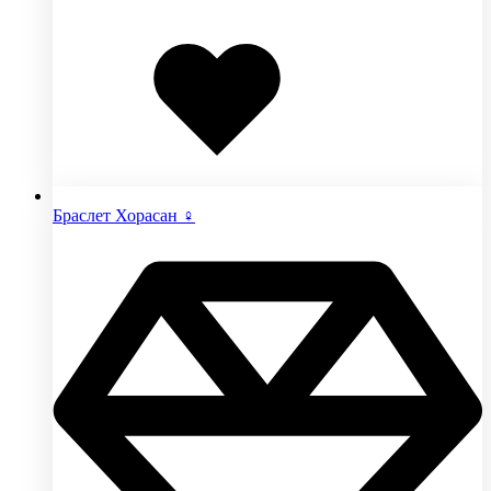
Добавлено
в
избранное
Браслет Хорасан ♀