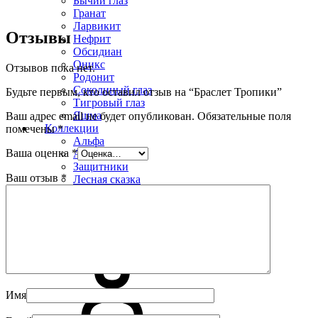
Бычий глаз
Гранат
Ларвикит
Отзывы
Нефрит
Обсидиан
Оникс
Отзывов пока нет.
Родонит
Соколиный глаз
Будьте первым, кто оставил отзыв на “Браслет Тропики”
Тигровый глаз
Яшма
Ваш адрес email не будет опубликован.
Обязательные поля
Коллекции
помечены
*
Альфа
Ваша оценка
*
Арго
Защитники
Ваш отзыв
*
Лесная сказка
УРУЙ-АЙХАЛ
Премиум
Распродажа
Имя