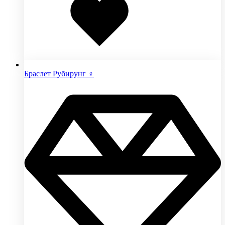
избранное
Браслет Рубирунг ♀