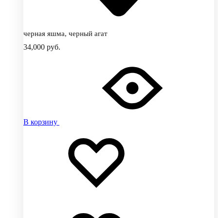
черная яшма, черный агат
34,000
руб.
В корзину
Добавить
Добавление
в
в
избранное
избранное
Добавлено
в