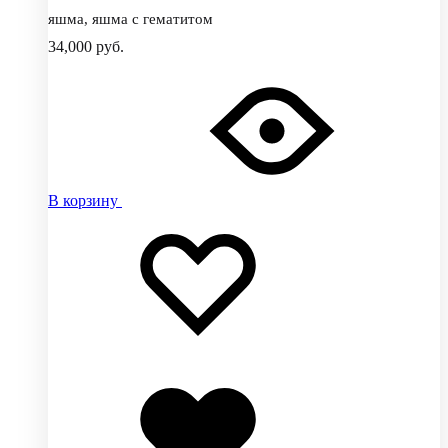
яшма, яшма с гематитом
34,000
руб.
В корзину
Добавить
Добавление
в
в
избранное
избранное
Добавлено
в
избранное