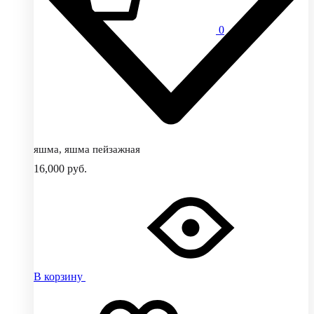
0
яшма, яшма пейзажная
16,000
руб.
В корзину
Добавить
Добавление
в
в
избранное
избранное