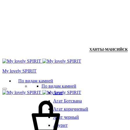
ХАНТЫ-МАНСИЙСК
Мy lovely SPIRIT
По видам камней
По видам камней
Агат
Агат Ботсвана
Агат коричневый
Агат черный
Азурит