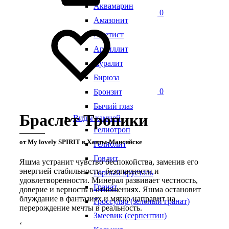
Аквамарин
0
Амазонит
Аметист
Аргиллит
Ауралит
Бирюза
0
Бронзит
Бычий глаз
Браслет Тропики
Виды камней
Гелиотроп
от My lovely SPIRIT в Ханты-Мансийске
Гелиолит
Говлит
Яшма устранит чувство беспокойства, заменив его
энергией стабильности, безопасности и
Горный хрусталь
удовлетворенности. Минерал развивает честность,
Гранат
доверие и верность в отношениях. Яшма остановит
блуждание в фантазиях и мягко направит на
Гроссуляр (зеленый гранат)
перерождение мечты в реальность.
Змеевик (серпентин)
‘