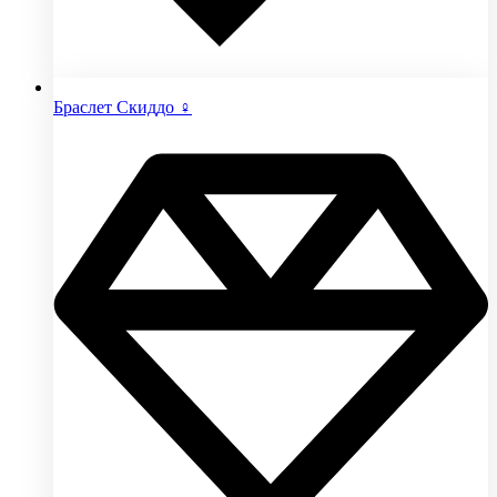
Браслет Скиддо ♀