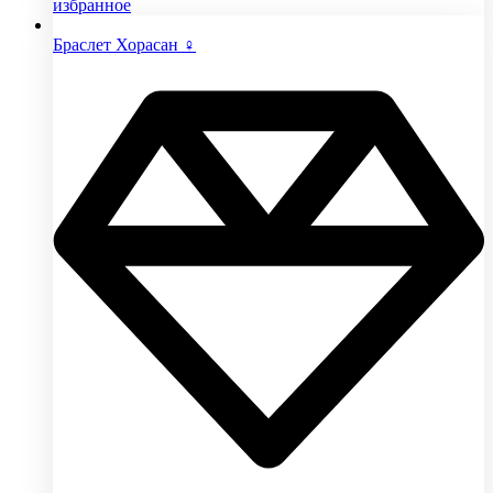
избранное
Браслет Хорасан ♀