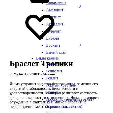
Аквамарин
0
Амазонит
Аметист
Аргиллит
Ауралит
Бирюза
0
Бронзит
Бычий глаз
Виды камней
Браслет Тропики
Гелиотроп
Гелиолит
от My lovely SPIRIT в Майкоп
Говлит
Яшма устранит чувство беспокойства, заменив его
Горный хрусталь
энергией стабильности, безопасности и
Гранат
удовлетворенности. Минерал развивает честность,
доверие и верность в отношениях. Яшма остановит
Гроссуляр (зеленый гранат)
блуждание в фантазиях и мягко направит на
Змеевик (серпентин)
перерождение мечты в реальность.