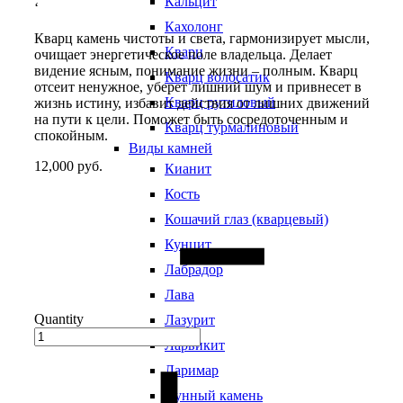
Кальцит
‘
Кахолонг
Кварц камень чистоты и света, гармонизирует мысли,
Кварц
очищает энергетическое поле владельца. Делает
видение ясным, понимание жизни – полным. Кварц
Кварц волосатик
отсеит ненужное, уберет лишний шум и привнесет в
Кварц рутиловый
жизнь истину, избавит действия от лишних движений
на пути к цели. Поможет быть сосредоточенным и
Кварц турмалиновый
спокойным.
Виды камней
12,000
руб.
Кианит
Кость
Кошачий глаз (кварцевый)
Кунцит
Лабрадор
Лава
Quantity
Лазурит
Ларвикит
Ларимар
Лунный камень