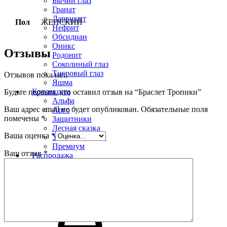
Бычий глаз
Гранат
Ларвикит
Пол
ЖЕНСКИЙ
Нефрит
Обсидиан
Оникс
Отзывы
Родонит
Соколиный глаз
Тигровый глаз
Отзывов пока нет.
Яшма
Коллекции
Будьте первым, кто оставил отзыв на “Браслет Тропики”
Альфа
Ваш адрес email не будет опубликован.
Обязательные поля
Арго
помечены
*
Защитники
Лесная сказка
Ваша оценка
*
УРУЙ-АЙХАЛ
Премиум
Ваш отзыв
*
Распродажа