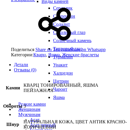
Виды камней
Сердолик
Серпентин
Содалит
Соколиный глаз
Солнечный камень
Тигровый глаз
Поделиться
Share on Telegram
Share on Whatsapp
Категории:
Кварц
,
Яшма
,
Женские браслеты
Турмалин
Детали
Унакит
Отзывы (0)
Халцедон
Цитрин
КВАРЦ ТОНИРОВАННЫЙ, ЯШМА
Камни
Чароит
ПЕЙЗАЖНАЯ
Яшма
Редкие камни
Обороты
3
Женщинам
Мужчинам
Агат
НАТУРАЛЬНАЯ КОЖА, ЦВЕТ АНТИК КРАСНО-
Шнур
Агат черный
КОРИЧНЕВЫЙ