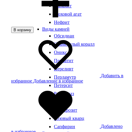
Малахит
Моховой агат
Нефрит
Виды камней
В корзину
Обсидиан
Окаменелый коралл
Оникс
Пегматит
Переливт
Добавить в
Перламутр
избранное
Добавление в избранное
Петерсит
Раухтопаз
Родонит
Родохрозит
Розовый кварц
Добавлено
Сапфирин
в избранное