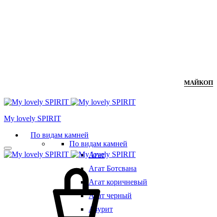
МАЙКОП
Мy lovely SPIRIT
По видам камней
По видам камней
Агат
Агат Ботсвана
Агат коричневый
Агат черный
Азурит