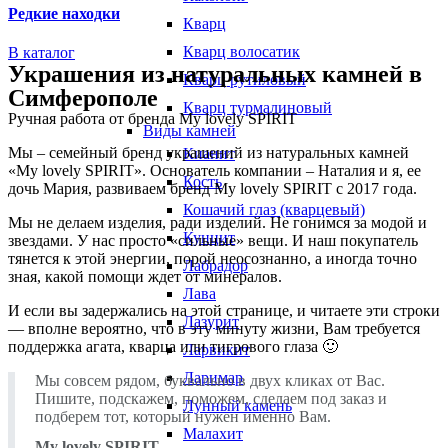
Редкие находки
Кварц
Кварц волосатик
В каталог
Украшения из натуральных камней в
Кварц рутиловый
Симферополе
Кварц турмалиновый
Ручная работа от бренда My lovely SPIRIT
Виды камней
Мы – семейный бренд украшений из натуральных камней
Кианит
«My lovely SPIRIT». Основатель компании – Наталия и я, ее
Кость
дочь Мария, развиваем бренд My lovely SPIRIT с 2017 года.
Кошачий глаз (кварцевый)
Мы не делаем изделия, ради изделий. Не гонимся за модой и
Кунцит
звездами. У нас просто «сильные» вещи. И наш покупатель
тянется к этой энергии, порой неосознанно, а иногда точно
Лабрадор
зная, какой помощи ждет от минералов.
Лава
И если вы задержались на этой странице, и читаете эти строки
Лазурит
— вполне вероятно, что в эту минуту жизни, Вам требуется
поддержка агата, кварца или тигрового глаза 🙂
Ларвикит
Ларимар
Мы совсем рядом, буквально в двух кликах от Вас.
Пишите, подскажем, поможем, сделаем под заказ и
Лунный камень
подберем тот, который нужен именно Вам.
Малахит
My lovely SPIRIT