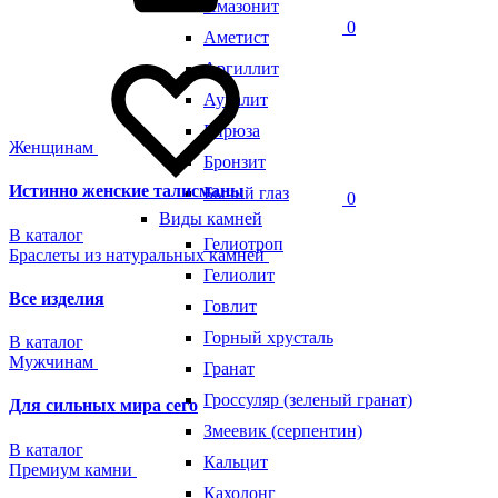
Амазонит
0
Аметист
Аргиллит
Ауралит
Бирюза
Женщинам
Бронзит
Истинно женские талисманы
Бычий глаз
0
Виды камней
В каталог
Гелиотроп
Браслеты из натуральных камней
Гелиолит
Все изделия
Говлит
Горный хрусталь
В каталог
Мужчинам
Гранат
Гроссуляр (зеленый гранат)
Для сильных мира сего
Змеевик (серпентин)
В каталог
Кальцит
Премиум камни
Кахолонг