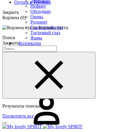
Ларвикит
Группа в Telegram
Нефрит
Обсидиан
Закрыть
Оникс
Корзина
(0)
Родонит
Соколиный глаз
Корзина пуста.
Тигровый глаз
Поиск
Яшма
Закрыть
Коллекции
Альфа
Арго
Защитники
Лесная сказка
УРУЙ-АЙХАЛ
Премиум
Распродажа
Результаты поиска
Посмотреть все