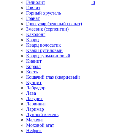
Гелиолит
0
Говлит
Горный хрусталь
Гранат
Гроссуляр (зеленый гранат)
Змеевик (серпентин)
Кахолонг
Кварц
Кварц волосатик
Кварц рутиловый
Кварц турмалиновый
Кианит
Коралл
Кость
Кошачий глаз (кварцевый)
Кунцит
Лабрадор
Лава
Лазурит
Ларвикит
Ларимар
Лунный камень
Малахит
Моховой агат
Нефрит