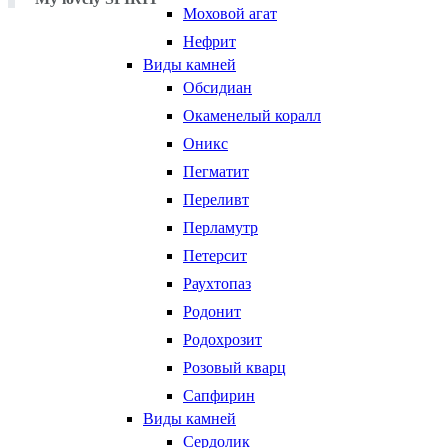
Моховой агат
Нефрит
Виды камней
Обсидиан
Окаменелый коралл
Оникс
Пегматит
Переливт
Перламутр
Петерсит
Раухтопаз
Родонит
Родохрозит
Розовый кварц
Сапфирин
Виды камней
Сердолик