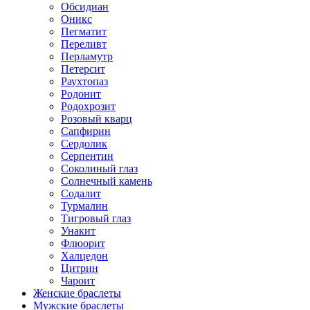
Обсидиан
Оникс
Пегматит
Переливт
Перламутр
Петерсит
Раухтопаз
Родонит
Родохрозит
Розовый кварц
Сапфирин
Сердолик
Серпентин
Соколиный глаз
Солнечный камень
Содалит
Турмалин
Тигровый глаз
Унакит
Флюорит
Халцедон
Цитрин
Чароит
Женские браслеты
Мужские браслеты