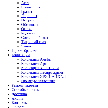
Агат
Бычий глаз
Гранат
Ларвикит
Нефрит
Обсидиан
Оникс
Родонит
Соколиный глаз
Тигровый глаз
Яшма
Редкие браслеты
Коллекции
Коллекция Альфа
Коллекция Арго
Коллекция Защитники
Коллекция Лесная сказка
Коллекция УРУЙ-АЙХАЛ
Премиум коллекция
Ремонт изделий
Способы оплаты
Доставка
Акции
Контакты
О нас :)