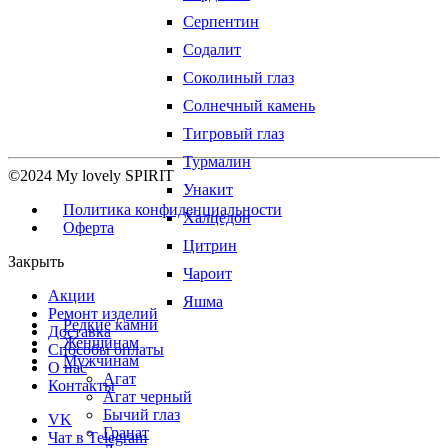
Серпентин
Содалит
Соколиный глаз
Солнечный камень
Тигровый глаз
Турмалин
©2024 My lovely SPIRIT
Унакит
Политика конфиденциальности
Халцедон
Оферта
Цитрин
Закрыть
Чароит
Акции
Яшма
Ремонт изделий
Редкие камни
Доставка
Женщинам
Способы оплаты
Мужчинам
О нас
Агат
Контакты
Агат черный
Бычий глаз
VK
Гранат
Чат в Telegram