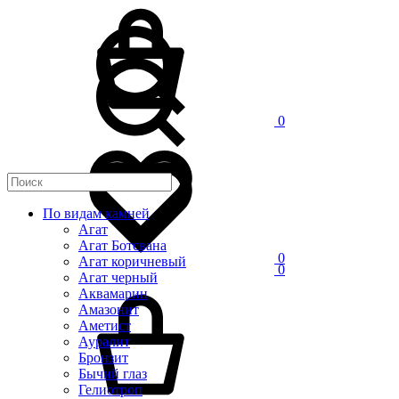
0
По видам камней
Агат
Агат Ботсвана
0
Агат коричневый
0
Агат черный
Аквамарин
Амазонит
Аметист
Ауралит
Бронзит
Бычий глаз
Гелиотроп