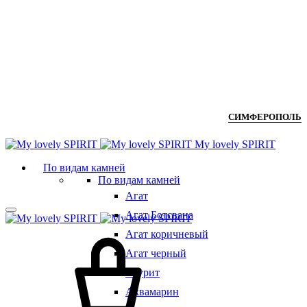
СИМФЕРОПОЛЬ
Мy lovely SPIRIT
По видам камней
По видам камней
Агат
Агат Ботсвана
Агат коричневый
Агат черный
Азурит
Аквамарин