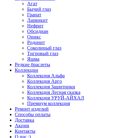
Агат
Бычий глаз
Гранат
Ларвикит
Нефрит
Обсидиан
Оникс
Родонит
Соколиный глаз
Тигровый глаз
Яшма
Редкие браслеты
Коллекции
Коллекция Альфа
Коллекция Арго
Коллекция Защитники
Коллекция Лесная сказка
Коллекция УРУЙ-АЙХАЛ
Премиум коллекция
Ремонт изделий
Способы оплаты
Доставка
Акции
Контакты
О нас :)