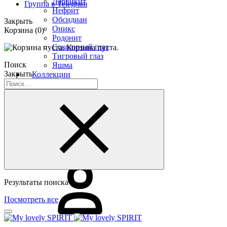
Ларвикит
Группа в Telegram
Нефрит
Обсидиан
Закрыть
Оникс
Корзина
(0)
Родонит
Соколиный глаз
Корзина пуста.
Тигровый глаз
Поиск
Яшма
Закрыть
Коллекции
Альфа
Арго
Защитники
Лесная сказка
УРУЙ-АЙХАЛ
Премиум
Распродажа
Результаты поиска
Посмотреть все