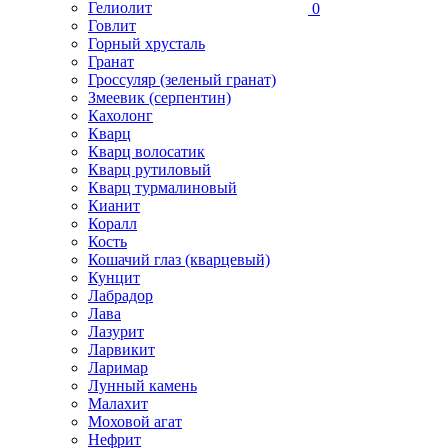
Гелиолит
0
Говлит
Горный хрусталь
Гранат
Гроссуляр (зеленый гранат)
Змеевик (серпентин)
Кахолонг
Кварц
Кварц волосатик
Кварц рутиловый
Кварц турмалиновый
Кианит
Коралл
Кость
Кошачий глаз (кварцевый)
Кунцит
Лабрадор
Лава
Лазурит
Ларвикит
Ларимар
Лунный камень
Малахит
Моховой агат
Нефрит