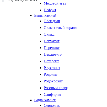
Моховой агат
Нефрит
Виды камней
Обсидиан
Окаменелый коралл
Оникс
Пегматит
Переливт
Перламутр
Петерсит
Раухтопаз
Родонит
Родохрозит
Розовый кварц
Сапфирин
Виды камней
Сердолик