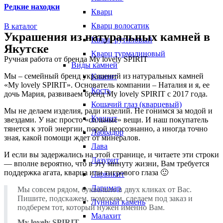
Редкие находки
Кварц
Кварц волосатик
В каталог
Украшения из натуральных камней в
Кварц рутиловый
Якутске
Кварц турмалиновый
Ручная работа от бренда My lovely SPIRIT
Виды камней
Мы – семейный бренд украшений из натуральных камней
Кианит
«My lovely SPIRIT». Основатель компании – Наталия и я, ее
Кость
дочь Мария, развиваем бренд My lovely SPIRIT с 2017 года.
Кошачий глаз (кварцевый)
Мы не делаем изделия, ради изделий. Не гонимся за модой и
Кунцит
звездами. У нас просто «сильные» вещи. И наш покупатель
тянется к этой энергии, порой неосознанно, а иногда точно
Лабрадор
зная, какой помощи ждет от минералов.
Лава
И если вы задержались на этой странице, и читаете эти строки
Лазурит
— вполне вероятно, что в эту минуту жизни, Вам требуется
поддержка агата, кварца или тигрового глаза 🙂
Ларвикит
Ларимар
Мы совсем рядом, буквально в двух кликах от Вас.
Пишите, подскажем, поможем, сделаем под заказ и
Лунный камень
подберем тот, который нужен именно Вам.
Малахит
My lovely SPIRIT