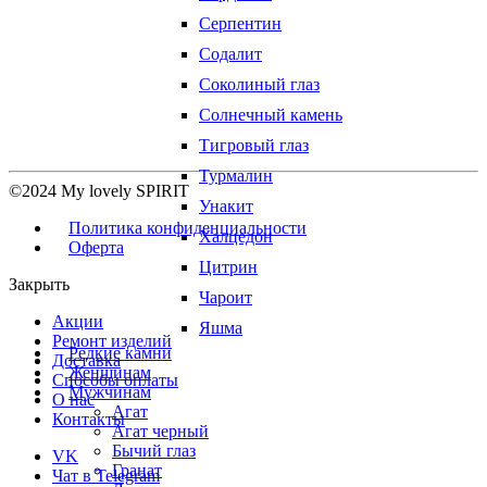
Серпентин
Содалит
Соколиный глаз
Солнечный камень
Тигровый глаз
Турмалин
©2024 My lovely SPIRIT
Унакит
Политика конфиденциальности
Халцедон
Оферта
Цитрин
Закрыть
Чароит
Акции
Яшма
Ремонт изделий
Редкие камни
Доставка
Женщинам
Способы оплаты
Мужчинам
О нас
Агат
Контакты
Агат черный
Бычий глаз
VK
Гранат
Чат в Telegram