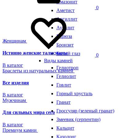
Амазонит
0
Аметист
Аргиллит
Ауралит
Бирюза
Женщинам
Бронзит
Истинно женские талисманы
Бычий глаз
0
Виды камней
В каталог
Гелиотроп
Браслеты из натуральных камней
Гелиолит
Все изделия
Говлит
Горный хрусталь
В каталог
Мужчинам
Гранат
Гроссуляр (зеленый гранат)
Для сильных мира сего
Змеевик (серпентин)
В каталог
Кальцит
Премиум камни
Кахолонг