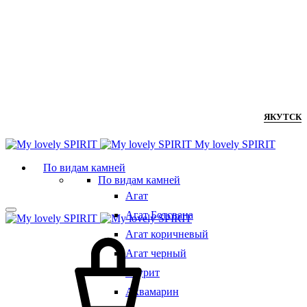
ЯКУТСК
Мy lovely SPIRIT
По видам камней
По видам камней
Агат
Агат Ботсвана
Агат коричневый
Агат черный
Азурит
Аквамарин