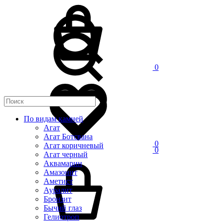
0
По видам камней
Агат
Агат Ботсвана
0
Агат коричневый
0
Агат черный
Аквамарин
Амазонит
Аметист
Ауралит
Бронзит
Бычий глаз
Гелиотроп