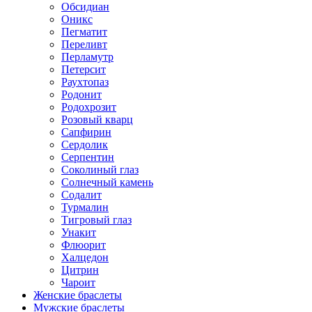
Обсидиан
Оникс
Пегматит
Переливт
Перламутр
Петерсит
Раухтопаз
Родонит
Родохрозит
Розовый кварц
Сапфирин
Сердолик
Серпентин
Соколиный глаз
Солнечный камень
Содалит
Турмалин
Тигровый глаз
Унакит
Флюорит
Халцедон
Цитрин
Чароит
Женские браслеты
Мужские браслеты