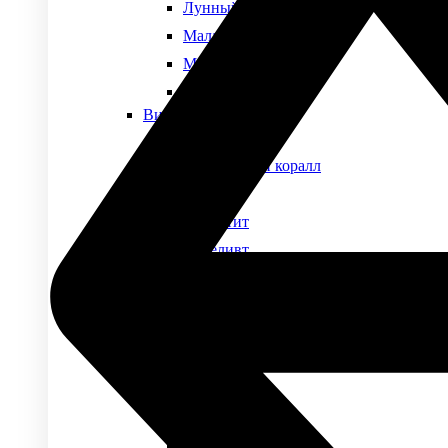
Лунный камень
Малахит
Моховой агат
Нефрит
Виды камней
Обсидиан
Окаменелый коралл
Оникс
Пегматит
Переливт
Перламутр
Петерсит
Раухтопаз
Родонит
Родохрозит
Розовый кварц
Сапфирин