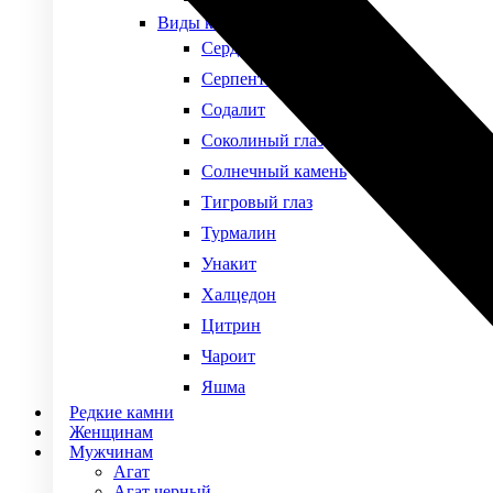
Виды камней
Сердолик
Серпентин
Содалит
Соколиный глаз
Солнечный камень
Тигровый глаз
Турмалин
Унакит
Халцедон
Цитрин
Чароит
Яшма
Редкие камни
Женщинам
Мужчинам
Агат
Агат черный