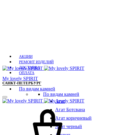
АКЦИИ
РЕМОНТ ИЗДЕЛИЙ
ДОСТАВКА
ОПЛАТА
Мy lovely SPIRIT
САНКТ-ПЕТЕРБУРГ
По видам камней
По видам камней
Агат
Агат Ботсвана
Агат коричневый
Агат черный
Азурит