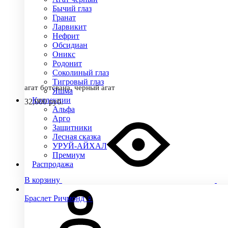
Бычий глаз
Гранат
Ларвикит
Нефрит
Обсидиан
Оникс
Родонит
Соколиный глаз
Тигровый глаз
агат ботсвана, черный агат
Яшма
Коллекции
32,000
руб.
Альфа
Арго
Защитники
Лесная сказка
УРУЙ-АЙХАЛ
Премиум
Распродажа
В корзину
Браслет Ричмонд ♀