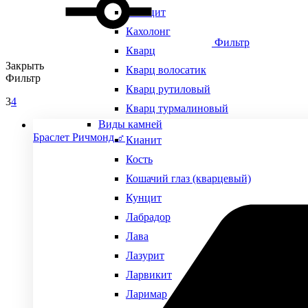
Кальцит
Кахолонг
Фильтр
Кварц
Закрыть
Кварц волосатик
Фильтр
Кварц рутиловый
3
4
Кварц турмалиновый
Виды камней
Браслет Ричмонд ♂
Кианит
Кость
Кошачий глаз (кварцевый)
Кунцит
Лабрадор
Лава
Лазурит
Ларвикит
Ларимар