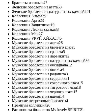
Браслеты из яшмы
47
Женские браслеты из агата
53
Женские браслеты из натуральных камней
291
Коллекция Альфа
25
Коллекция Арго
23
Коллекция Защитники
19
Коллекция Лесная сказка
33
Коллекция Май
27
Коллекция УРУЙ-АЙХАЛ
45
Мужские браслеты из агата
26
Мужские браслеты из бычьего глаза
5
Мужские браслеты из граната
5
Мужские браслеты из ларвикита
2
Мужские браслеты из натуральных камней
86
Мужские браслеты из обсидиана
12
Мужские браслеты из оникса
4
Мужские браслеты из родонита
3
Мужские браслеты из сердолика
1
Мужские браслеты из соколиного глаза
15
Мужские браслеты из тигрового глаза
18
Мужские браслеты из черного агата
15
Мужские браслеты из яшмы
14
Мужские нефритовые браслеты
4
Премиум коллекция
26
Распродажа браслетов My lovely SPIRIT
21