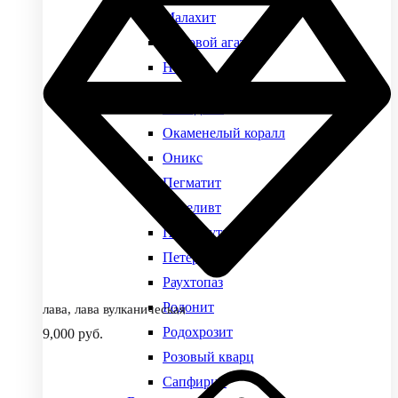
Малахит
Моховой агат
Нефрит
Виды камней
Обсидиан
Окаменелый коралл
Оникс
Пегматит
Переливт
Перламутр
Петерсит
Раухтопаз
Родонит
лава, лава вулканическая
Родохрозит
9,000
руб.
Розовый кварц
Сапфирин