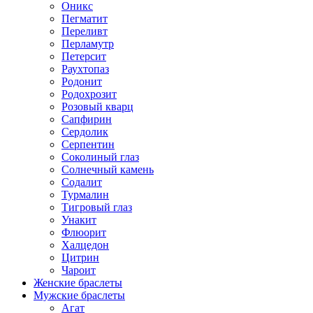
Оникс
Пегматит
Переливт
Перламутр
Петерсит
Раухтопаз
Родонит
Родохрозит
Розовый кварц
Сапфирин
Сердолик
Серпентин
Соколиный глаз
Солнечный камень
Содалит
Турмалин
Тигровый глаз
Унакит
Флюорит
Халцедон
Цитрин
Чароит
Женские браслеты
Мужские браслеты
Агат