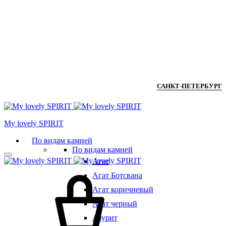
САНКТ-ПЕТЕРБУРГ
Мy lovely SPIRIT
По видам камней
По видам камней
Агат
Агат Ботсвана
Агат коричневый
Агат черный
Азурит