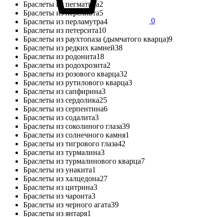
Браслеты из пегматита
2
Браслеты из переливта
5
0
Браслеты из перламутра
4
Браслеты из петерсита
10
Браслеты из раухтопаза (дымчатого кварца)
9
Браслеты из редких камней
38
Браслеты из родонита
18
Браслеты из родохрозита
2
Браслеты из розового кварца
32
Браслеты из рутилового кварца
3
Браслеты из сапфирина
3
Браслеты из сердолика
25
Браслеты из серпентина
6
Браслеты из содалита
3
Браслеты из соколиного глаза
39
Браслеты из солнечного камня
1
Браслеты из тигрового глаза
42
Браслеты из турмалина
3
Браслеты из турмалинового кварца
7
Браслеты из унакита
1
Браслеты из халцедона
27
Браслеты из цитрина
3
Браслеты из чароита
3
Браслеты из черного агата
39
Браслеты из янтаря
1