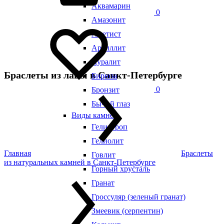
Аквамарин
0
Амазонит
Аметист
Аргиллит
Ауралит
Браслеты из лавы в Санкт-Петербурге
Бирюза
0
Бронзит
Бычий глаз
Виды камней
Гелиотроп
Гелиолит
Главная
Браслеты
Говлит
из натуральных камней в Санкт-Петербурге
Горный хрусталь
Гранат
Гроссуляр (зеленый гранат)
Змеевик (серпентин)