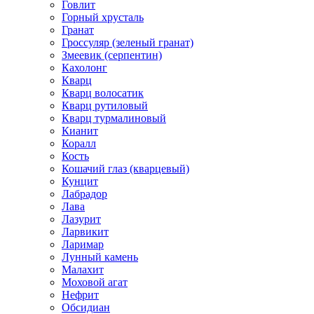
Говлит
Горный хрусталь
Гранат
Гроссуляр (зеленый гранат)
Змеевик (серпентин)
Кахолонг
Кварц
Кварц волосатик
Кварц рутиловый
Кварц турмалиновый
Кианит
Коралл
Кость
Кошачий глаз (кварцевый)
Кунцит
Лабрадор
Лава
Лазурит
Ларвикит
Ларимар
Лунный камень
Малахит
Моховой агат
Нефрит
Обсидиан