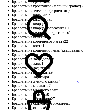
Браслеты из граната
22
Браслеты из гроссуляра (зеленый гранат)
3
Браслеты из змеевика (серпентин)
6
Браслеты из кальцита
5
Браслеты из кахолонга
1
Браслеты из кварца
12
Браслеты из кварца волосатика
10
Браслеты из кварца дендритового
1
Браслеты из кианита
1
Браслеты из коричневого агата
22
Браслеты из кости
1
Браслеты из кошачьего глаза (кварцевый)
3
Браслеты из кунцита
1
Браслеты из лабрадора
13
Браслеты из лавы
1
Браслеты из лазурита
4
Браслеты из ларвикита
9
Браслеты из ларимара
1
Браслеты из лунного камня
7
0
Браслеты из малахита
7
Браслеты из мохового агата
5
Браслеты из нефрита
9
Браслеты из обсидиана
27
Браслеты из окаменелого коралла
3
Браслеты из оникса
8