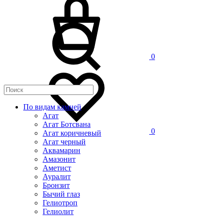
0
По видам камней
Агат
Агат Ботсвана
0
Агат коричневый
Агат черный
Аквамарин
Амазонит
Аметист
Ауралит
Бронзит
Бычий глаз
Гелиотроп
Гелиолит