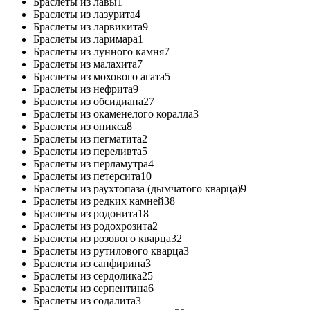
Браслеты из лавы
1
Браслеты из лазурита
4
Браслеты из ларвикита
9
Браслеты из ларимара
1
Браслеты из лунного камня
7
Браслеты из малахита
7
Браслеты из мохового агата
5
Браслеты из нефрита
9
Браслеты из обсидиана
27
Браслеты из окаменелого коралла
3
Браслеты из оникса
8
Браслеты из пегматита
2
Браслеты из переливта
5
Браслеты из перламутра
4
Браслеты из петерсита
10
Браслеты из раухтопаза (дымчатого кварца)
9
Браслеты из редких камней
38
Браслеты из родонита
18
Браслеты из родохрозита
2
Браслеты из розового кварца
32
Браслеты из рутилового кварца
3
Браслеты из сапфирина
3
Браслеты из сердолика
25
Браслеты из серпентина
6
Браслеты из содалита
3