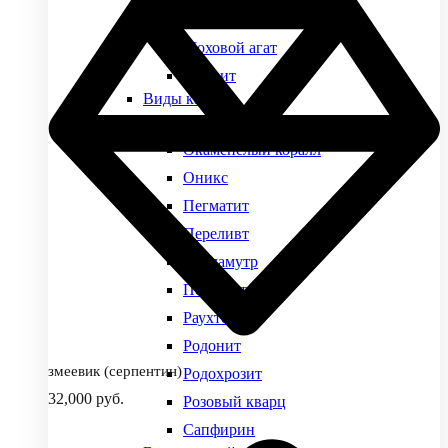
Малахит
Моховой агат
Нефрит
Виды камней
Обсидиан
Окаменелый коралл
Оникс
Пегматит
Переливт
Перламутр
Петерсит
Раухтопаз
Родонит
змеевик (серпентин)
Родохрозит
32,000
руб.
Розовый кварц
Сапфирин