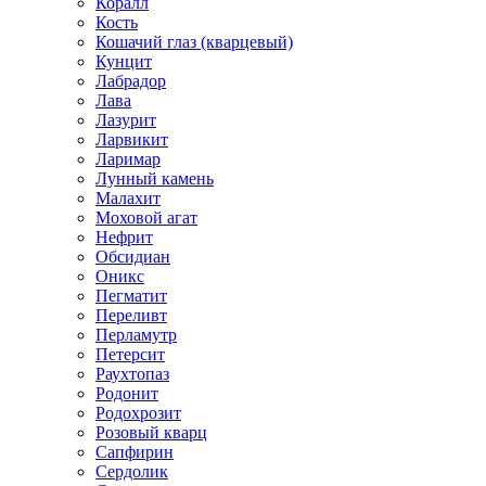
Коралл
Кость
Кошачий глаз (кварцевый)
Кунцит
Лабрадор
Лава
Лазурит
Ларвикит
Ларимар
Лунный камень
Малахит
Моховой агат
Нефрит
Обсидиан
Оникс
Пегматит
Переливт
Перламутр
Петерсит
Раухтопаз
Родонит
Родохрозит
Розовый кварц
Сапфирин
Сердолик