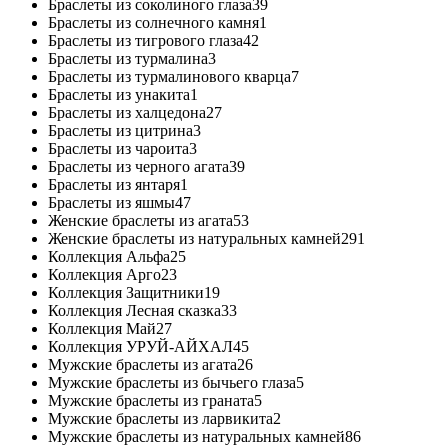
Браслеты из соколиного глаза
39
Браслеты из солнечного камня
1
Браслеты из тигрового глаза
42
Браслеты из турмалина
3
Браслеты из турмалинового кварца
7
Браслеты из унакита
1
Браслеты из халцедона
27
Браслеты из цитрина
3
Браслеты из чароита
3
Браслеты из черного агата
39
Браслеты из янтаря
1
Браслеты из яшмы
47
Женские браслеты из агата
53
Женские браслеты из натуральных камней
291
Коллекция Альфа
25
Коллекция Арго
23
Коллекция Защитники
19
Коллекция Лесная сказка
33
Коллекция Май
27
Коллекция УРУЙ-АЙХАЛ
45
Мужские браслеты из агата
26
Мужские браслеты из бычьего глаза
5
Мужские браслеты из граната
5
Мужские браслеты из ларвикита
2
Мужские браслеты из натуральных камней
86