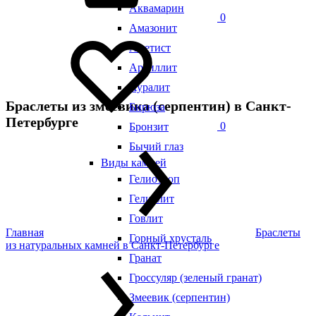
Аквамарин
0
Амазонит
Аметист
Аргиллит
Ауралит
Браслеты из змеевика (серпентин) в Санкт-
Бирюза
Петербурге
0
Бронзит
Бычий глаз
Виды камней
Гелиотроп
Гелиолит
Говлит
Главная
Браслеты
Горный хрусталь
из натуральных камней в Санкт-Петербурге
Гранат
Гроссуляр (зеленый гранат)
Змеевик (серпентин)