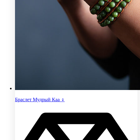
Браслет Мудрый Каа ♀