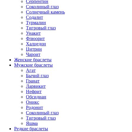
Серпентин
Соколиный глаз
Солнечный камень
Содалит
Турмалин
Тигровый глаз
Унакит
Флюорит
Халцедон
Цитрин
Чароит
Женские браслеты
Мужские браслеты
Агат
Бычий глаз
Гранат
Ларвикит
Нефрит
Обсидиан
Оникс
Родонит
Соколиный глаз
Тигровый глаз
Яшма
Редкие браслеты