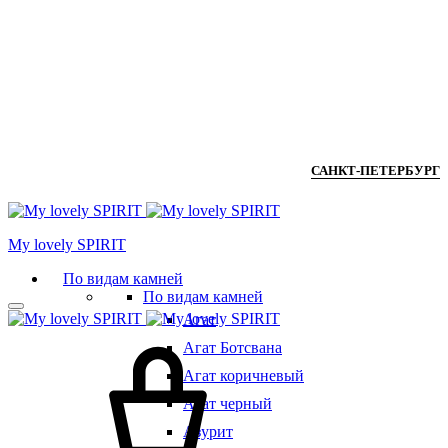
САНКТ-ПЕТЕРБУРГ
Мy lovely SPIRIT
По видам камней
По видам камней
Агат
Агат Ботсвана
Агат коричневый
Агат черный
Азурит