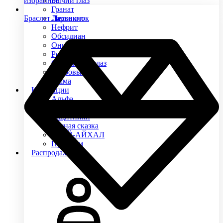
избранное
Бычий глаз
Гранат
Браслет Лесовичок
Ларвикит
Нефрит
Обсидиан
Оникс
Родонит
Соколиный глаз
Тигровый глаз
Яшма
Коллекции
Альфа
Арго
Защитники
Лесная сказка
УРУЙ-АЙХАЛ
Премиум
Распродажа