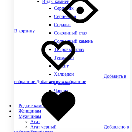
Виды камней
Сердолик
Серпентин
Содалит
В корзину
Соколиный глаз
Солнечный камень
Тигровый глаз
Турмалин
Унакит
Халцедон
Добавить в
избранное
Добавление в избранное
Цитрин
Чароит
Яшма
Редкие камни
Женщинам
Мужчинам
Агат
Агат черный
Добавлено в