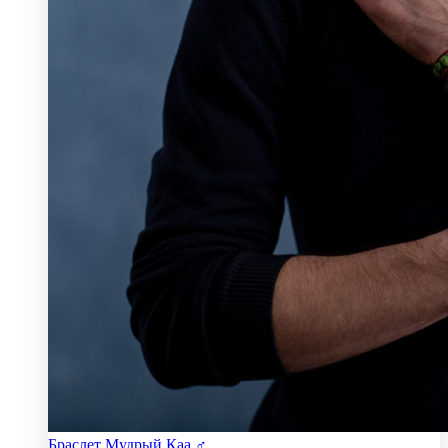
Браслет Мудрый Каа ♂