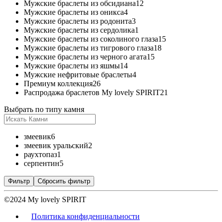
Мужские браслеты из обсидиана
12
Мужские браслеты из оникса
4
Мужские браслеты из родонита
3
Мужские браслеты из сердолика
1
Мужские браслеты из соколиного глаза
15
Мужские браслеты из тигрового глаза
18
Мужские браслеты из черного агата
15
Мужские браслеты из яшмы
14
Мужские нефритовые браслеты
4
Премиум коллекция
26
Распродажа браслетов My lovely SPIRIT
21
Выбрать по типу камня
змеевик
6
змеевик уральский
2
раухтопаз
1
серпентин
5
Фильтр
Сбросить фильтр
©2024 My lovely SPIRIT
Политика конфиденциальности