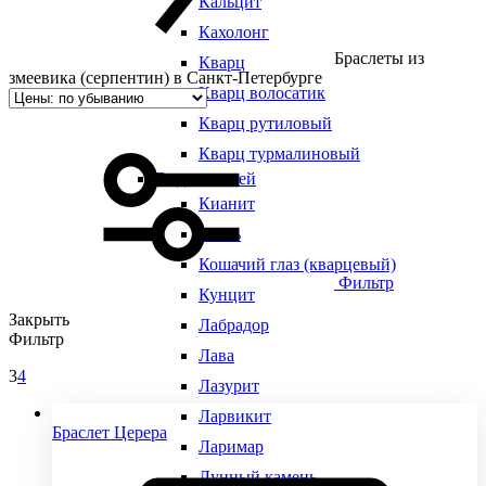
Кальцит
Кахолонг
Браслеты из
Кварц
змеевика (серпентин) в Санкт-Петербурге
Кварц волосатик
Кварц рутиловый
Кварц турмалиновый
Виды камней
Кианит
Кость
Кошачий глаз (кварцевый)
Фильтр
Кунцит
Закрыть
Лабрадор
Фильтр
Лава
3
4
Лазурит
Ларвикит
Браслет Церера
Ларимар
Лунный камень