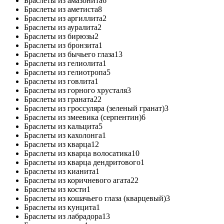
Браслеты из амазонита
6
Браслеты из аметиста
8
Браслеты из аргиллита
2
Браслеты из ауралита
2
Браслеты из бирюзы
2
Браслеты из бронзита
1
Браслеты из бычьего глаза
13
Браслеты из гелиолита
1
Браслеты из гелиотропа
5
Браслеты из говлита
1
Браслеты из горного хрусталя
3
Браслеты из граната
22
Браслеты из гроссуляра (зеленый гранат)
3
Браслеты из змеевика (серпентин)
6
Браслеты из кальцита
5
Браслеты из кахолонга
1
Браслеты из кварца
12
Браслеты из кварца волосатика
10
Браслеты из кварца дендритового
1
Браслеты из кианита
1
Браслеты из коричневого агата
22
Браслеты из кости
1
Браслеты из кошачьего глаза (кварцевый)
3
Браслеты из кунцита
1
Браслеты из лабрадора
13