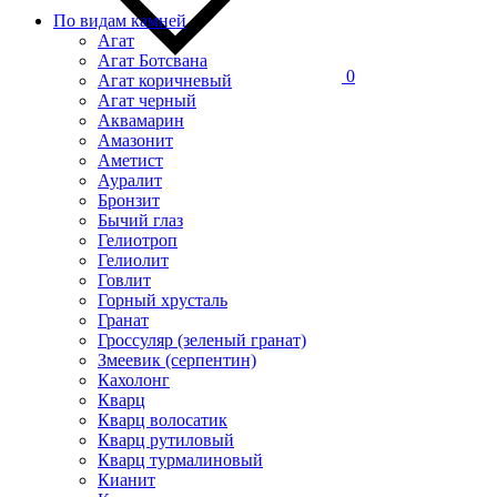
По видам камней
Агат
Агат Ботсвана
0
Агат коричневый
Агат черный
Аквамарин
Амазонит
Аметист
Ауралит
Бронзит
Бычий глаз
Гелиотроп
Гелиолит
Говлит
Горный хрусталь
Гранат
Гроссуляр (зеленый гранат)
Змеевик (серпентин)
Кахолонг
Кварц
Кварц волосатик
Кварц рутиловый
Кварц турмалиновый
Кианит