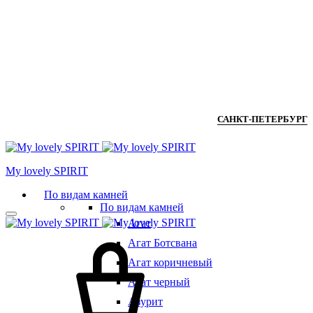
САНКТ-ПЕТЕРБУРГ
Мy lovely SPIRIT
По видам камней
По видам камней
Агат
Агат Ботсвана
Агат коричневый
Агат черный
Азурит