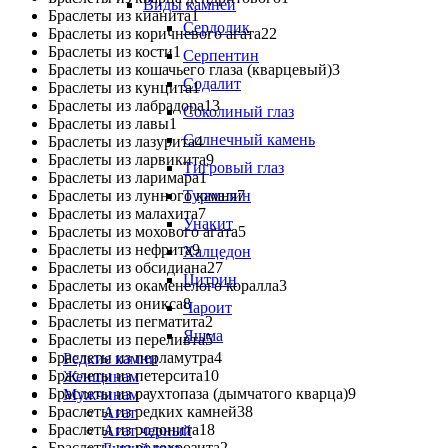
Виды камней
Браслеты из кианита
1
Сердолик
Браслеты из коричневого агата
22
Браслеты из кости
1
Серпентин
Браслеты из кошачьего глаза (кварцевый)
3
Содалит
Браслеты из кунцита
1
Браслеты из лабрадора
13
Соколиный глаз
Браслеты из лавы
1
Солнечный камень
Браслеты из лазурита
4
Браслеты из ларвикита
9
Тигровый глаз
Браслеты из ларимара
1
Браслеты из лунного камня
Турмалин
7
Браслеты из малахита
7
Унакит
Браслеты из мохового агата
5
Браслеты из нефрита
9
Халцедон
Браслеты из обсидиана
27
Цитрин
Браслеты из окаменелого коралла
3
Браслеты из оникса
8
Чароит
Браслеты из пегматита
2
Яшма
Браслеты из переливта
5
Браслеты из перламутра
4
Редкие камни
Браслеты из петерсита
10
Женщинам
Браслеты из раухтопаза (дымчатого кварца)
9
Мужчинам
Браслеты из редких камней
38
Агат
Браслеты из родонита
18
Агат черный
Браслеты из родохрозита
2