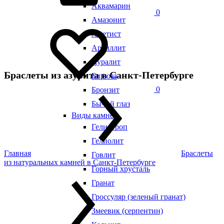
Аквамарин
0
Амазонит
Аметист
Аргиллит
Ауралит
Браслеты из азурита в Санкт-Петербурге
Бирюза
0
Бронзит
Бычий глаз
Виды камней
Гелиотроп
Гелиолит
Главная
Браслеты
Говлит
из натуральных камней в Санкт-Петербурге
Горный хрусталь
Гранат
Гроссуляр (зеленый гранат)
Змеевик (серпентин)