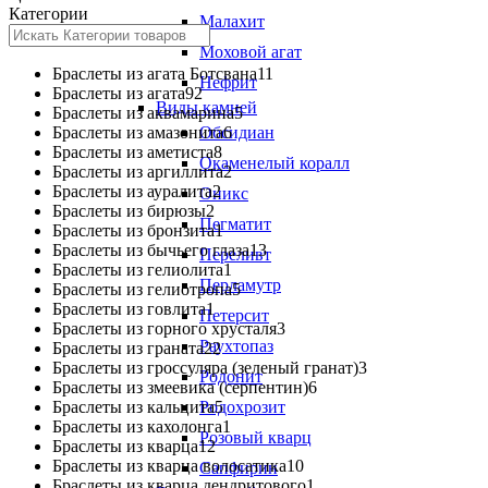
Категории
Малахит
Моховой агат
Браслеты из агата Ботсвана
11
Нефрит
Браслеты из агата
92
Виды камней
Браслеты из аквамарина
5
Браслеты из амазонита
Обсидиан
6
Браслеты из аметиста
8
Окаменелый коралл
Браслеты из аргиллита
2
Браслеты из ауралита
2
Оникс
Браслеты из бирюзы
2
Пегматит
Браслеты из бронзита
1
Браслеты из бычьего глаза
13
Переливт
Браслеты из гелиолита
1
Перламутр
Браслеты из гелиотропа
5
Браслеты из говлита
1
Петерсит
Браслеты из горного хрусталя
3
Раухтопаз
Браслеты из граната
22
Браслеты из гроссуляра (зеленый гранат)
3
Родонит
Браслеты из змеевика (серпентин)
6
Браслеты из кальцита
Родохрозит
5
Браслеты из кахолонга
1
Розовый кварц
Браслеты из кварца
12
Браслеты из кварца волосатика
10
Сапфирин
Браслеты из кварца дендритового
1