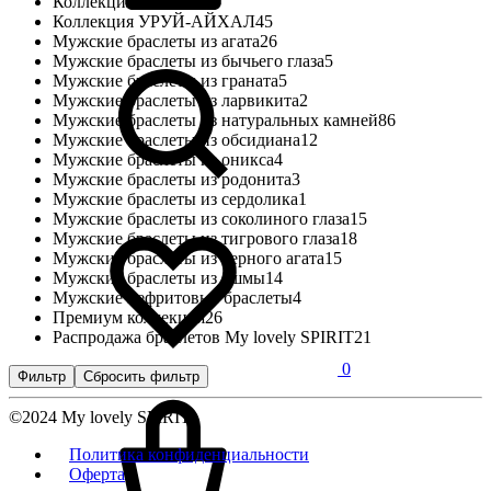
Коллекция Май
27
Коллекция УРУЙ-АЙХАЛ
45
Мужские браслеты из агата
26
Мужские браслеты из бычьего глаза
5
Мужские браслеты из граната
5
Мужские браслеты из ларвикита
2
Мужские браслеты из натуральных камней
86
Мужские браслеты из обсидиана
12
Мужские браслеты из оникса
4
Мужские браслеты из родонита
3
Мужские браслеты из сердолика
1
Мужские браслеты из соколиного глаза
15
Мужские браслеты из тигрового глаза
18
Мужские браслеты из черного агата
15
Мужские браслеты из яшмы
14
Мужские нефритовые браслеты
4
Премиум коллекция
26
Распродажа браслетов My lovely SPIRIT
21
0
Фильтр
Сбросить фильтр
©2024 My lovely SPIRIT
Политика конфиденциальности
Оферта