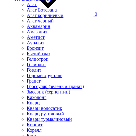
Агат
Агат Ботсвана
0
Агат коричневый
Агат черный
Аквамарин
Амазонит
Аметист
Ауралит
Бронзит
Бычий глаз
Гелиотроп
Гелиолит
Говлит
Горный хрусталь
Гранат
Гроссуляр (зеленый гранат)
Змеевик (серпентин)
Кахолонг
Кварц
Кварц волосатик
Кварц рутиловый
Кварц турмалиновый
Кианит
Коралл
Кость