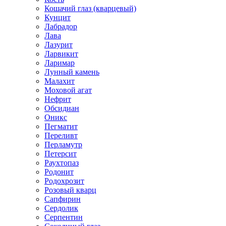
Кошачий глаз (кварцевый)
Кунцит
Лабрадор
Лава
Лазурит
Ларвикит
Ларимар
Лунный камень
Малахит
Моховой агат
Нефрит
Обсидиан
Оникс
Пегматит
Переливт
Перламутр
Петерсит
Раухтопаз
Родонит
Родохрозит
Розовый кварц
Сапфирин
Сердолик
Серпентин