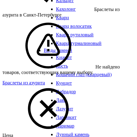
Кальцит
Кахолонг
Браслеты из
азурита в Санкт-Петербурге
Кварц
Кварц волосатик
Кварц рутиловый
Кварц турмалиновый
Виды камней
Кианит
Кость
Не найдено
товаров, соответствующих вашему выбору.
Кошачий глаз (кварцевый)
Браслеты из азурита
Кунцит
Лабрадор
Лава
Лазурит
Ларвикит
Ларимар
Лунный камень
Цена