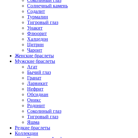
Соколиный глаз
Солнечный камень
Содалит
Турмалин
Тигровый глаз
Унакит
Флюорит
Халцедон
Цитрин
Чароит
Женские браслеты
Мужские браслеты
Агат
Бычий глаз
Гранат
Ларвикит
Нефрит
Обсидиан
Оникс
Родонит
Соколиный глаз
Тигровый глаз
Яшма
Редкие браслеты
Коллекции