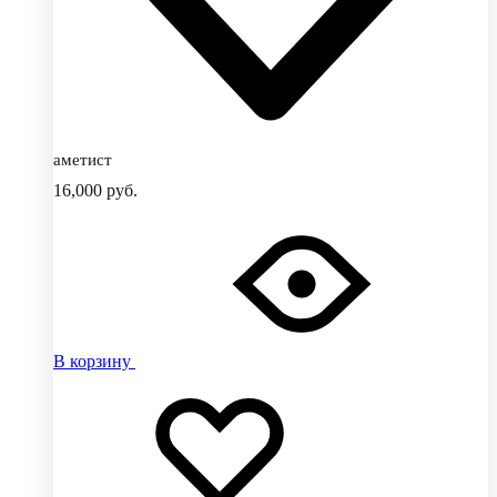
аметист
16,000
руб.
В корзину
Добавить
Добавление
в
в
избранное
избранное