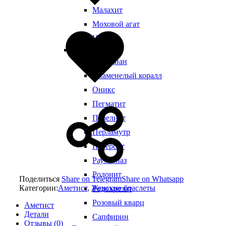
Малахит
Добавлено
Моховой агат
в
Нефрит
избранное
Виды камней
Обсидиан
Окаменелый коралл
Оникс
Пегматит
Переливт
Перламутр
Петерсит
Раухтопаз
Родонит
Поделиться
Share on Telegram
Share on Whatsapp
Категории:
Аметист
,
Женские браслеты
Родохрозит
Розовый кварц
Аметист
Детали
Сапфирин
Отзывы (0)