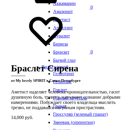
Аквамарин
0
Амазонит
Аметист
Аргиллит
Ауралит
Бирюза
0
Бронзит
Бычий глаз
Браслет Сирена
Виды камней
Гелиотроп
от My lovely SPIRIT в Санкт-Петербурге
Гелиолит
Говлит
Аметист наделяет человека проницательностью, гасит
душевную боль, тревогу, наполняет сознание добрыми
Горный хрусталь
намерениями. Побуждает своего владельца мыслить
Гранат
трезво, не поддаваясь пагубным пристрастиям.
Гроссуляр (зеленый гранат)
14,000
руб.
Змеевик (серпентин)
Quantity