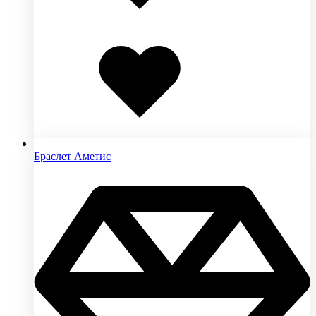
Добавлено
в
избранное
Браслет Аметис