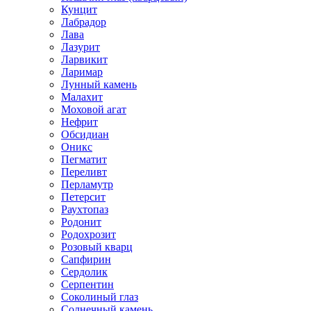
Кунцит
Лабрадор
Лава
Лазурит
Ларвикит
Ларимар
Лунный камень
Малахит
Моховой агат
Нефрит
Обсидиан
Оникс
Пегматит
Переливт
Перламутр
Петерсит
Раухтопаз
Родонит
Родохрозит
Розовый кварц
Сапфирин
Сердолик
Серпентин
Соколиный глаз
Солнечный камень