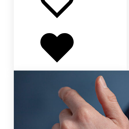
Добавлено
в
избранное