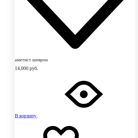
аметист шеврон
14,000
руб.
В корзину
Добавить
Добавление
в
в
избранное
избранное