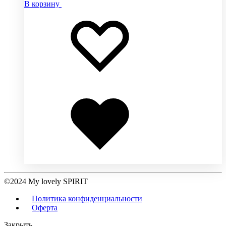
В корзину
Добавить
Добавление
в
в
избранное
избранное
Добавлено
в
избранное
©2024 My lovely SPIRIT
Политика конфиденциальности
Оферта
Закрыть