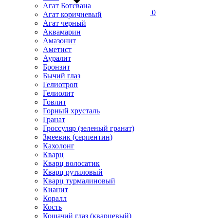
Агат Ботсвана
0
Агат коричневый
Агат черный
Аквамарин
Амазонит
Аметист
Ауралит
Бронзит
Бычий глаз
Гелиотроп
Гелиолит
Говлит
Горный хрусталь
Гранат
Гроссуляр (зеленый гранат)
Змеевик (серпентин)
Кахолонг
Кварц
Кварц волосатик
Кварц рутиловый
Кварц турмалиновый
Кианит
Коралл
Кость
Кошачий глаз (кварцевый)