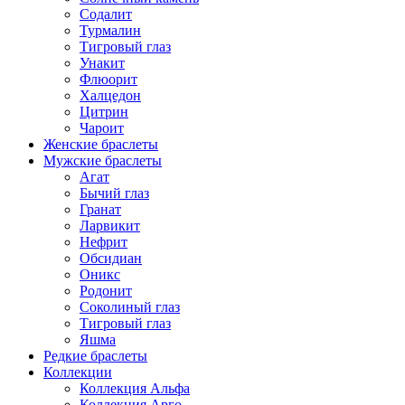
Содалит
Турмалин
Тигровый глаз
Унакит
Флюорит
Халцедон
Цитрин
Чароит
Женские браслеты
Мужские браслеты
Агат
Бычий глаз
Гранат
Ларвикит
Нефрит
Обсидиан
Оникс
Родонит
Соколиный глаз
Тигровый глаз
Яшма
Редкие браслеты
Коллекции
Коллекция Альфа
Коллекция Арго