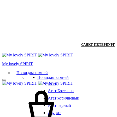
САНКТ-ПЕТЕРБУРГ
Мy lovely SPIRIT
По видам камней
По видам камней
Агат
Агат Ботсвана
Агат коричневый
Агат черный
Азурит