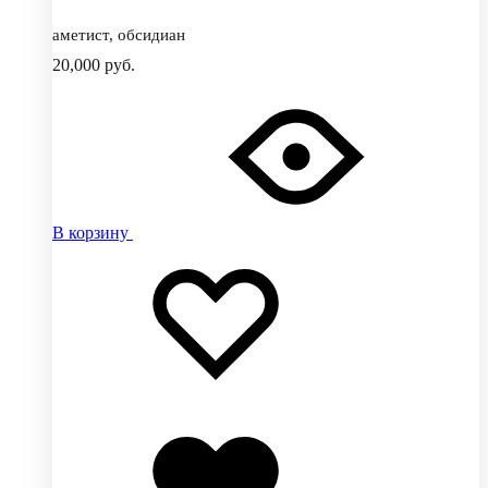
аметист, обсидиан
20,000
руб.
В корзину
Добавить
Добавление
в
в
избранное
избранное
Добавлено
в
избранное