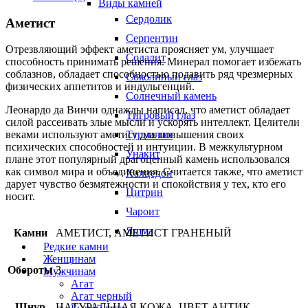
Виды камней
Сердолик
Аметист
Серпентин
Отрезвляющий эффект аметиста проясняет ум, улучшает
Содалит
способность принимать решения. Минерал помогает избежать
соблазнов, обладает способностью подавить ряд чрезмерных
Соколиный глаз
физических аппетитов и индульгенций.
Солнечный камень
Леонардо да Винчи однажды написал, что аметист обладает
Тигровый глаз
силой рассеивать злые мысли и ускорять интеллект. Целители
Турмалин
веками используют аметист для повышения своих
психических способностей и интуиции. В межкультурном
Унакит
плане этот популярный драгоценный камень использовался
как символ мира и объединения. Считается также, что аметист
Халцедон
дарует чувство безмятежности и спокойствия у тех, кто его
Цитрин
носит.
Чароит
Яшма
Камни
АМЕТИСТ, АМЕТИСТ ГРАНЕНЫЙ
Редкие камни
Женщинам
Обороты
3
Мужчинам
Агат
Агат черный
Шнур
НАТУРАЛЬНАЯ КОЖА, ЦВЕТ АНТИК