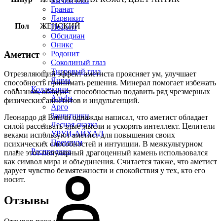
Бычий глаз
Гранат
Ларвикит
Пол
ЖЕНСКИЙ
Нефрит
Обсидиан
Оникс
Родонит
Аметист
Соколиный глаз
Тигровый глаз
Отрезвляющий эффект аметиста проясняет ум, улучшает
Яшма
способность принимать решения. Минерал помогает избежать
Коллекции
соблазнов, обладает способностью подавить ряд чрезмерных
Альфа
физических аппетитов и индульгенций.
Арго
Защитники
Леонардо да Винчи однажды написал, что аметист обладает
Лесная сказка
силой рассеивать злые мысли и ускорять интеллект. Целители
УРУЙ-АЙХАЛ
веками используют аметист для повышения своих
Премиум
психических способностей и интуиции. В межкультурном
Распродажа
плане этот популярный драгоценный камень использовался
как символ мира и объединения. Считается также, что аметист
дарует чувство безмятежности и спокойствия у тех, кто его
носит.
Отзывы