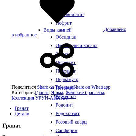
Малахит
Моховой агат
Нефрит
Добавлено
Виды камней
в избранное
Обсидиан
Окаменелый коралл
Оникс
Пегматит
Переливт
Перламутр
Поделиться
Share on Telegram
Share on Whatsapp
Петерсит
Категории:
Гранат
,
Яшма
,
Женские браслеты
,
Раухтопаз
Коллекция УРУЙ-АЙХАЛ
Родонит
Гранат
Родохрозит
Детали
Розовый кварц
Гранат
Сапфирин