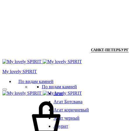
САНКТ-ПЕТЕРБУРГ
Мy lovely SPIRIT
По видам камней
По видам камней
Агат
Агат Ботсвана
Агат коричневый
Агат черный
Азурит