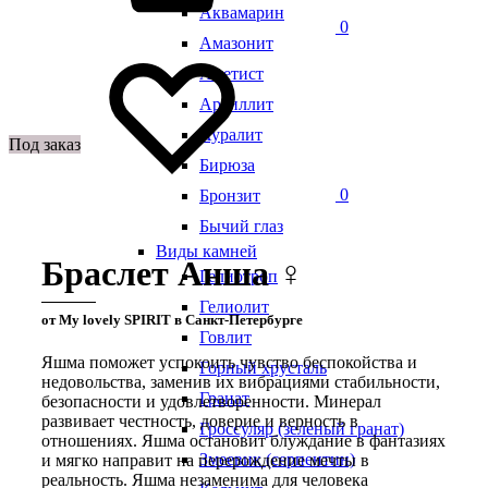
Аквамарин
0
Амазонит
Аметист
Аргиллит
Ауралит
Под заказ
Бирюза
0
Бронзит
Бычий глаз
Виды камней
Браслет Анша ♀
Гелиотроп
Гелиолит
от My lovely SPIRIT в Санкт-Петербурге
Говлит
Яшма поможет успокоить чувство беспокойства и
Горный хрусталь
недовольства, заменив их вибрациями стабильности,
Гранат
безопасности и удовлетворенности. Минерал
развивает честность, доверие и верность в
Гроссуляр (зеленый гранат)
отношениях. Яшма остановит блуждание в фантазиях
Змеевик (серпентин)
и мягко направит на перерождение мечты в
реальность. Яшма незаменима для человека