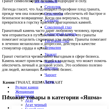
Гранат символизирует любовь, плодородие и силу.
Виды камней
Сердолик
Легенда гласит, что Аид подарил Персефоне плод граната,
Серпентин
прежде чем она покинула его, чтобы обеспечить ей быстрое и
безопасное возвращение. Когда она вернулась, плод
Содалит
превратился в горстку красных драгоценных камней.
Соколиный глаз
Гранатовый камень часто дарят любимому человеку, прежде
Солнечный камень
чем отправиться в путешествие. Считается, что гранаты
помогают исцелить сломанные узы любви. Гранаты помогают
Тигровый глаз
в лечении меланхолии и депрессии, действуя в качестве
Турмалин
стимулятор сердца и крови.
Унакит
Гранат считается чрезвычайно выгодным в сфере бизнеса.
Камень может привлечь людей к владельцу, что может помочь
Халцедон
обеспечить личный и деловой успех. Это особенно полезно
Цитрин
для людей, желающих начать свой бизнес.
Чароит
Яшма
Камни
ГРАНАТ, ЯШМА МУКАИТ
Редкие камни
Женщинам
Мужчинам
Похожие товары в категории «Яшма»
Агат
Агат черный