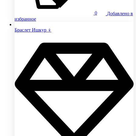
0
Добавлено в
избранное
Браслет Ишкур ♀