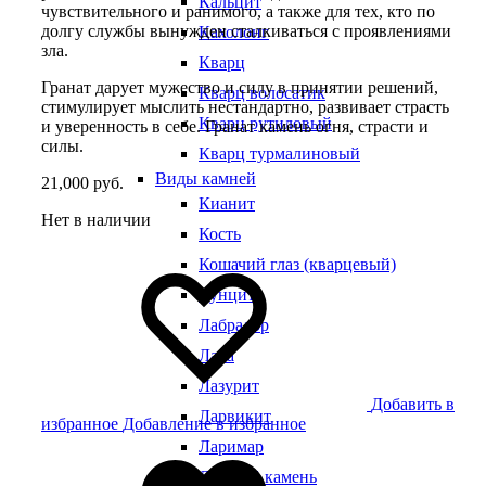
Кальцит
чувствительного и ранимого, а также для тех, кто по
долгу службы вынужден сталкиваться с проявлениями
Кахолонг
зла.
Кварц
Гранат дарует мужество и силу в принятии решений,
Кварц волосатик
стимулирует мыслить нестандартно, развивает страсть
Кварц рутиловый
и уверенность в себе. Гранат камень огня, страсти и
силы.
Кварц турмалиновый
Виды камней
21,000
руб.
Кианит
Нет в наличии
Кость
Кошачий глаз (кварцевый)
Кунцит
Лабрадор
Лава
Лазурит
Добавить в
Ларвикит
избранное
Добавление в избранное
Ларимар
Лунный камень