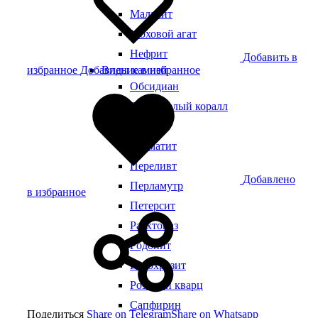
Малахит
Моховой агат
Нефрит
Добавить в
избранное
Добавление в избранное
Виды камней
Обсидиан
Окаменелый коралл
Оникс
Пегматит
Переливт
Добавлено
Перламутр
в избранное
Петерсит
Раухтопаз
Родонит
Родохрозит
Розовый кварц
Сапфирин
Поделиться
Share on Telegram
Share on Whatsapp