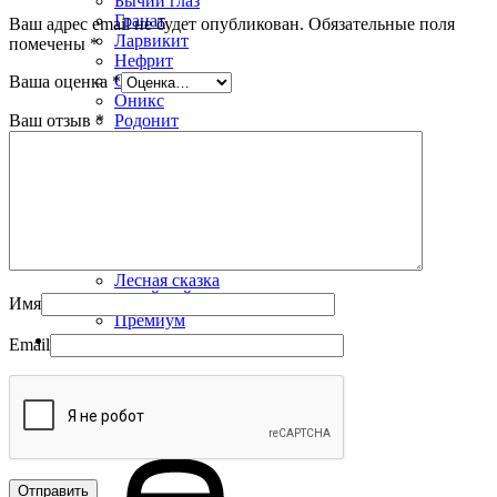
Бычий глаз
Гранат
Ваш адрес email не будет опубликован.
Обязательные поля
Ларвикит
помечены
*
Нефрит
Обсидиан
Ваша оценка
*
Оникс
Ваш отзыв
*
Родонит
Соколиный глаз
Тигровый глаз
Яшма
Коллекции
Альфа
Арго
Защитники
Лесная сказка
УРУЙ-АЙХАЛ
Имя
Премиум
Распродажа
Email