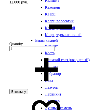
Кальцит
12,000
руб.
Кахолонг
Кварц
Кварц волосатик
Кварц рутиловый
Кварц турмалиновый
Виды камней
Quantity
Кианит
Кость
Кошачий глаз (кварцевый)
Кунцит
Лабрадор
Лава
Лазурит
В корзину
Ларвикит
Ларимар
Лунный камень