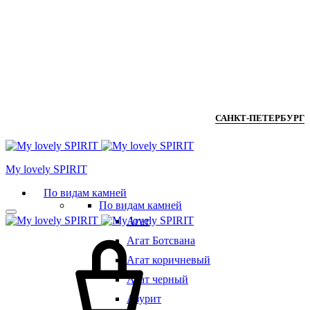
САНКТ-ПЕТЕРБУРГ
Мy lovely SPIRIT
По видам камней
По видам камней
Агат
Агат Ботсвана
Агат коричневый
Агат черный
Азурит