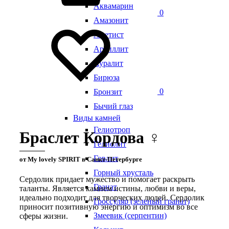
Аквамарин
0
Амазонит
Аметист
Аргиллит
Ауралит
Бирюза
0
Бронзит
Бычий глаз
Виды камней
Гелиотроп
Браслет Кордова ♀
Гелиолит
Говлит
от My lovely SPIRIT в Санкт-Петербурге
Горный хрусталь
Сердолик придает мужество и помогает раскрыть
Гранат
таланты. Является камнем истины, любви и веры,
идеально подходит для творческих людей. Сердолик
Гроссуляр (зеленый гранат)
приносит позитивную энергию и оптимизм во все
Змеевик (серпентин)
сферы жизни.