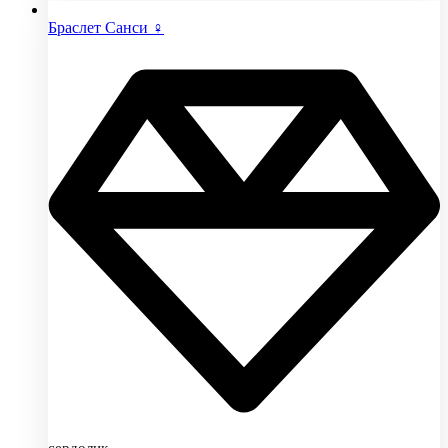
Браслет Санси ♀
сердолик