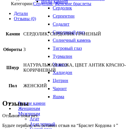
Виды камней
Категории:
Сердолик
,
Женские браслеты
Сердолик
Детали
Серпентин
Отзывы (0)
Содалит
Соколиный глаз
Камни
СЕРДОЛИК, СЕРДОЛИК ГРАНЕНЫЙ
Солнечный камень
Тигровый глаз
Обороты
3
Турмалин
Унакит
НАТУРАЛЬНАЯ КОЖА, ЦВЕТ АНТИК КРАСНО-
Шнур
КОРИЧНЕВЫЙ
Халцедон
Цитрин
Пол
ЖЕНСКИЙ
Чароит
Яшма
Отзывы
Редкие камни
Женщинам
Мужчинам
Отзывов пока нет.
Агат
Агат черный
Будьте первым, кто оставил отзыв на “Браслет Кордова ♀”