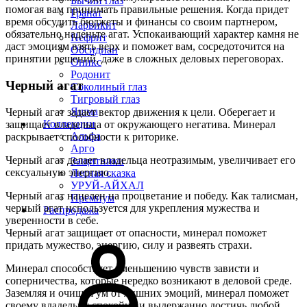
Бычий глаз
помогая вам принимать правильные решения. Когда придет
Гранат
время обсудить бюджеты и финансы со своим партнером,
Ларвикит
обязательно наденьте агат. Успокаивающий характер камня не
Нефрит
даст эмоциям взять верх и поможет вам, сосредоточится на
Обсидиан
принятии решений, даже в сложных деловых переговорах.
Оникс
Родонит
Черный агат
Соколиный глаз
Тигровый глаз
Яшма
Черный агат задает вектор движения к цели. Оберегает и
Коллекции
защищает владельца от окружающего негатива. Минерал
Альфа
раскрывает способности к риторике.
Арго
Черный агат делает владельца неотразимым, увеличивает его
Защитники
сексуальную энергию.
Лесная сказка
УРУЙ-АЙХАЛ
Черный агат нацелен на процветание и победу. Как талисман,
Премиум
черный агат используется для укрепления мужества и
Распродажа
уверенности в себе.
Черный агат защищает от опасности, минерал поможет
придать мужество, энергию, силу и развеять страхи.
Минерал способствует уменьшению чувств зависти и
соперничества, которые нередко возникают в деловой среде.
Заземляя и очищая ум от лишних эмоций, минерал поможет
своему владельцу спокойно и выдержанно достичь любой