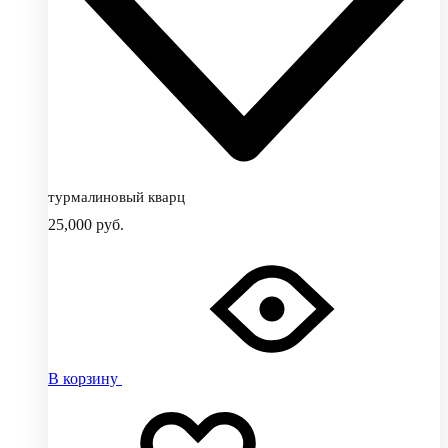
турмалиновый кварц
25,000
руб.
В корзину
Добавить
Добавление
в
в
избранное
избранное