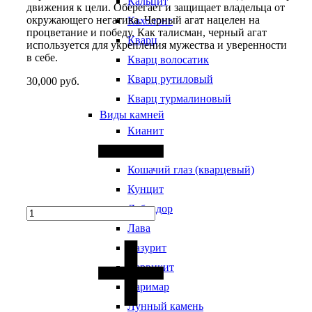
Кальцит
движения к цели. Оберегает и защищает владельца от
окружающего негатива. Черный агат нацелен на
Кахолонг
процветание и победу. Как талисман, черный агат
Кварц
используется для укрепления мужества и уверенности
в себе.
Кварц волосатик
Кварц рутиловый
30,000
руб.
Кварц турмалиновый
Quantity
Виды камней
Кианит
Кость
Кошачий глаз (кварцевый)
Кунцит
Лабрадор
Лава
Лазурит
Ларвикит
Ларимар
Лунный камень