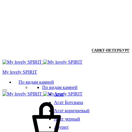
САНКТ-ПЕТЕРБУРГ
Мy lovely SPIRIT
По видам камней
По видам камней
Агат
Агат Ботсвана
Агат коричневый
Агат черный
Азурит