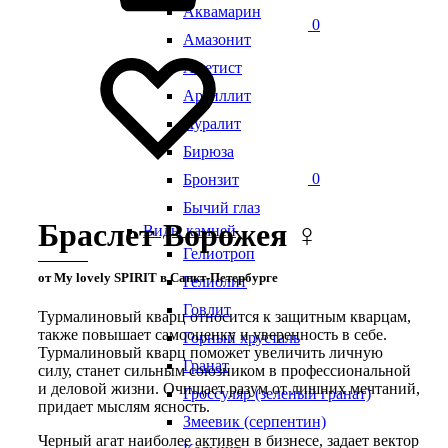
Аквамарин
0
Амазонит
Аметист
Аргиллит
Ауралит
Бирюза
0
Бронзит
Бычий глаз
Браслет Ворожея ♀
Виды камней
Гелиотроп
от My lovely SPIRIT в Санкт-Петербурге
Гелиолит
Говлит
Турмалиновый кварц относится к защитным кварцам,
также повышает самооценку и уверенность в себе.
Горный хрусталь
Турмалиновый кварц поможет увеличить личную
Гранат
силу, станет сильным союзником в профессиональной
и деловой жизни. Очищает разум от лишних мечтаний,
Гроссуляр (зеленый гранат)
придает мыслям ясность.
Змеевик (серпентин)
Черный агат наиболее активен в бизнесе, задает вектор