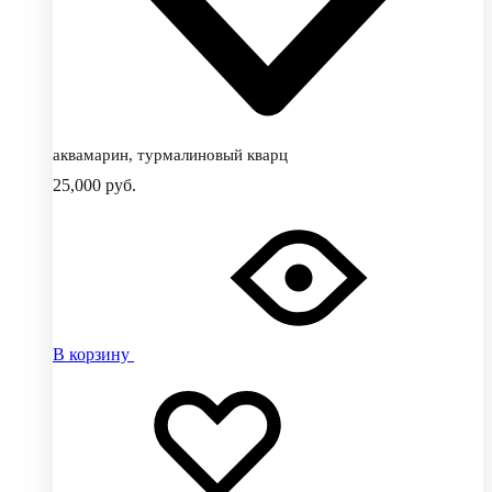
аквамарин, турмалиновый кварц
25,000
руб.
В корзину
Добавить
Добавление
в
в
избранное
избранное