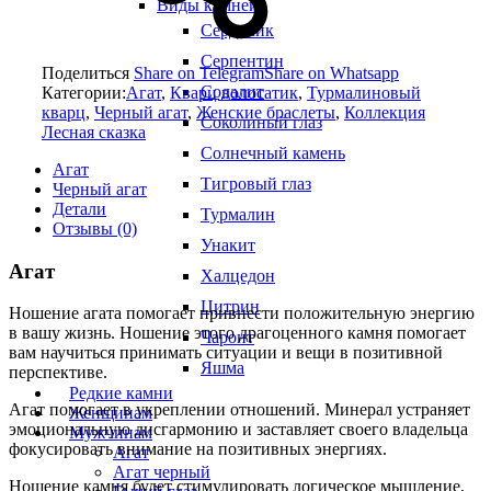
Виды камней
Сердолик
Серпентин
Поделиться
Share on Telegram
Share on Whatsapp
Содалит
Категории:
Агат
,
Кварц волосатик
,
Турмалиновый
кварц
,
Черный агат
,
Женские браслеты
,
Коллекция
Соколиный глаз
Лесная сказка
Солнечный камень
Агат
Тигровый глаз
Черный агат
Детали
Турмалин
Отзывы (0)
Унакит
Агат
Халцедон
Цитрин
Ношение агата помогает привнести положительную энергию
в вашу жизнь. Ношение этого драгоценного камня помогает
Чароит
вам научиться принимать ситуации и вещи в позитивной
Яшма
перспективе.
Редкие камни
Агат помогает в укреплении отношений. Минерал устраняет
Женщинам
эмоциональную дисгармонию и заставляет своего владельца
Мужчинам
фокусировать внимание на позитивных энергиях.
Агат
Агат черный
Ношение камня будет стимулировать логическое мышление,