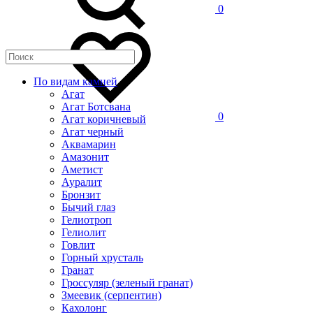
0
По видам камней
Агат
Агат Ботсвана
0
Агат коричневый
Агат черный
Аквамарин
Амазонит
Аметист
Ауралит
Бронзит
Бычий глаз
Гелиотроп
Гелиолит
Говлит
Горный хрусталь
Гранат
Гроссуляр (зеленый гранат)
Змеевик (серпентин)
Кахолонг