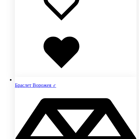
Добавлено
в
избранное
Браслет Ворожея ♂