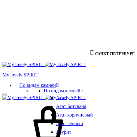
САНКТ-ПЕТЕРБУРГ
Мy lovely SPIRIT
По видам камней
По видам камней
Агат
Агат Ботсвана
Агат коричневый
Агат черный
Азурит