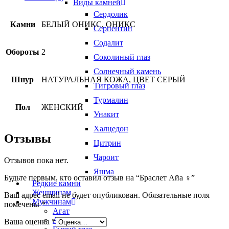
Виды камней
Сердолик
Камни
БЕЛЫЙ ОНИКС, ОНИКС
Серпентин
Содалит
Обороты
2
Соколиный глаз
Солнечный камень
Шнур
НАТУРАЛЬНАЯ КОЖА, ЦВЕТ СЕРЫЙ
Тигровый глаз
Турмалин
Пол
ЖЕНСКИЙ
Унакит
Халцедон
Отзывы
Цитрин
Чароит
Отзывов пока нет.
Яшма
Будьте первым, кто оставил отзыв на “Браслет Айа ♀”
Редкие камни
Женщинам
Ваш адрес email не будет опубликован.
Обязательные поля
Мужчинам
помечены
*
Агат
Агат черный
Ваша оценка
*