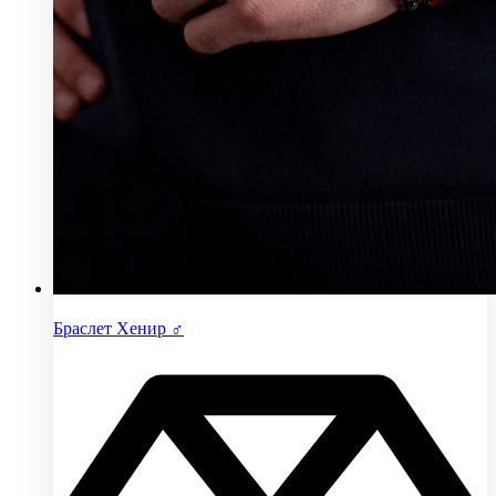
Браслет Хенир ♂