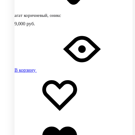
агат коричневый, оникс
9,000
руб.
В корзину
Добавить
Добавление
в
в
избранное
избранное
Добавлено
в
избранное