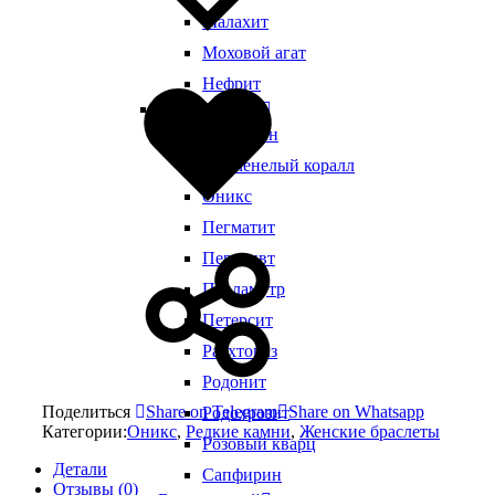
Малахит
Моховой агат
Добавлено
Нефрит
в
Виды камней
избранное
Обсидиан
Окаменелый коралл
Оникс
Пегматит
Переливт
Перламутр
Петерсит
Раухтопаз
Родонит
Поделиться
Share on Telegram
Share on Whatsapp
Родохрозит
Категории:
Оникс
,
Редкие камни
,
Женские браслеты
Розовый кварц
Детали
Сапфирин
Отзывы (0)