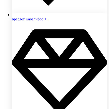
Браслет Кабалирос ♀