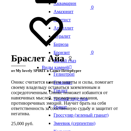
Аквамарин
0
Амазонит
Аметист
Аргиллит
Ауралит
Бирюза
0
Бронзит
Браслет Айа ♀
Бычий глаз
Виды камней
от My lovely SPIRIT в Санкт-Петербурге
Гелиотроп
Оникс считается камнем защиты и силы, помогает
Гелиолит
своему владельцу оставаться заземленным и
Говлит
сосредоточенным. Оникс поможет избавится от
навязчивых мыслей, чрезмерного желания,
Горный хрусталь
противоречивых эмоций. Научит брать на себя
Гранат
ответственность за собственную судьбу и защитит от
негатива.
Гроссуляр (зеленый гранат)
Змеевик (серпентин)
25,000
руб.