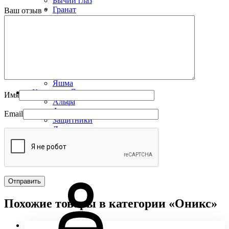
Бычий глаз
Гранат
Ваш отзыв
*
Ларвикит
Нефрит
Обсидиан
Оникс
Родонит
Соколиный глаз
Тигровый глаз
Яшма
Коллекции
Имя
Альфа
Арго
Email
Защитники
Лесная сказка
УРУЙ-АЙХАЛ
Премиум
Распродажа
Похожие товары в категории «Оникс»