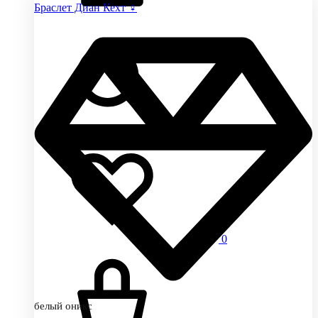
Браслет Диан Кехт ♀
0
белый оникс