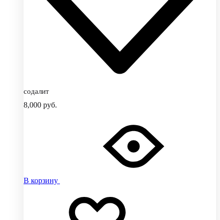
содалит
8,000
руб.
В корзину
Добавить
Добавление
в
в
избранное
избранное