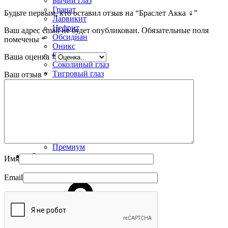
Бычий глаз
Гранат
Будьте первым, кто оставил отзыв на “Браслет Акка ♀”
Ларвикит
Нефрит
Ваш адрес email не будет опубликован.
Обязательные поля
Обсидиан
помечены
*
Оникс
Родонит
Ваша оценка
*
Соколиный глаз
Тигровый глаз
Ваш отзыв
*
Яшма
Коллекции
Альфа
Арго
Защитники
Лесная сказка
УРУЙ-АЙХАЛ
Премиум
Распродажа
Имя
Email