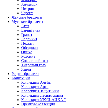
Халцедон
Цитрин
Чароит
Женские браслеты
Мужские браслеты
Агат
Бычий глаз
Гранат
Ларвикит
Нефрит
Обсидиан
Оникс
Родонит
Соколиный глаз
Тигровый глаз
Яшма
Редкие браслеты
Коллекции
Коллекция Альфа
Коллекция Арго
Коллекция Защитники
Коллекция Лесная сказка
Коллекция УРУЙ-АЙХАЛ
Премиум коллекция