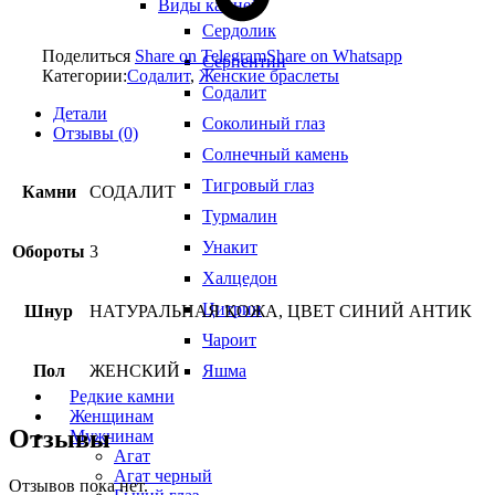
Виды камней
Сердолик
Поделиться
Share on Telegram
Share on Whatsapp
Серпентин
Категории:
Содалит
,
Женские браслеты
Содалит
Детали
Соколиный глаз
Отзывы (0)
Солнечный камень
Тигровый глаз
Камни
СОДАЛИТ
Турмалин
Унакит
Обороты
3
Халцедон
Цитрин
Шнур
НАТУРАЛЬНАЯ КОЖА, ЦВЕТ СИНИЙ АНТИК
Чароит
Пол
ЖЕНСКИЙ
Яшма
Редкие камни
Женщинам
Отзывы
Мужчинам
Агат
Агат черный
Отзывов пока нет.