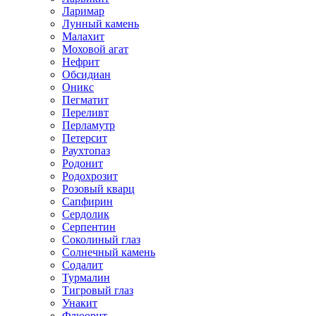
Ларимар
Лунный камень
Малахит
Моховой агат
Нефрит
Обсидиан
Оникс
Пегматит
Переливт
Перламутр
Петерсит
Раухтопаз
Родонит
Родохрозит
Розовый кварц
Сапфирин
Сердолик
Серпентин
Соколиный глаз
Солнечный камень
Содалит
Турмалин
Тигровый глаз
Унакит
Флюорит