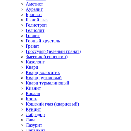
Аметист
Ауралит
Бронзит
Бычий глаз
Гелиотроп
Гелиолит
Говлит
Горный хрусталь
Гранат
Гроссуляр (зеленый гранат)
Змеевик (серпентин)
Кахолонг
Кварц
Кварц волосатик
Кварц рутиловый
Кварц турмалиновый
Кианит
Коралл
Кость
Кошачий глаз (кварцевый)
Кунцит
Лабрадор
Лава
Лазурит
Ларвикит