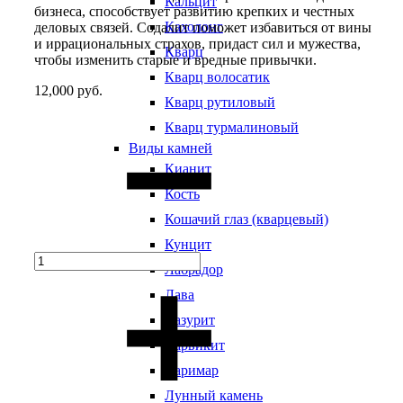
Кальцит
бизнеса, способствует развитию крепких и честных
Кахолонг
деловых связей. Содалит поможет избавиться от вины
и иррациональных страхов, придаст сил и мужества,
Кварц
чтобы изменить старые и вредные привычки.
Кварц волосатик
12,000
руб.
Кварц рутиловый
Quantity
Кварц турмалиновый
Виды камней
Кианит
Кость
Кошачий глаз (кварцевый)
Кунцит
Лабрадор
Лава
Лазурит
Ларвикит
Ларимар
Лунный камень