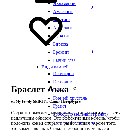
Аквамарин
0
Амазонит
Аметист
Аргиллит
Ауралит
Бирюза
0
Бронзит
Бычий глаз
Виды камней
Гелиотроп
Гелиолит
Браслет Акка ♀
Говлит
Горный хрусталь
от My lovely SPIRIT в Санкт-Петербурге
Гранат
Содалит помогает выразить все, что вы хотите сказать
Гроссуляр (зеленый гранат)
наилучшим образом. Это эффективный камень, чтобы
Змеевик (серпентин)
положить конец спорам и разногласиям. Кроме того,
это камень логики. Содалит хороший камень для