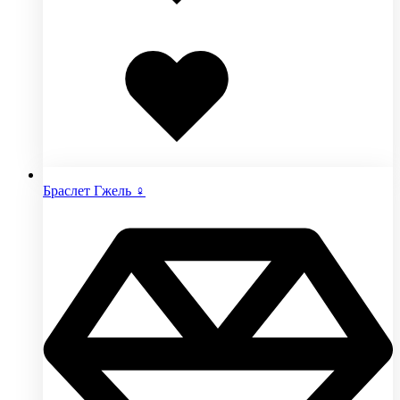
Добавлено
в
избранное
Браслет Гжель ♀