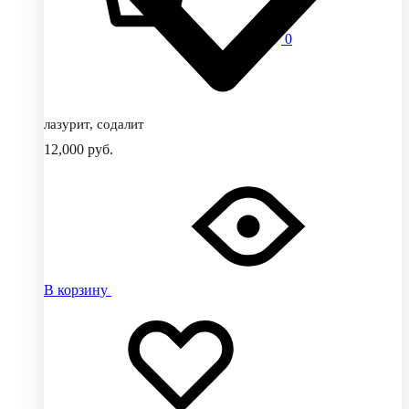
0
лазурит, содалит
12,000
руб.
В корзину
Добавить
Добавление
в
в
избранное
избранное