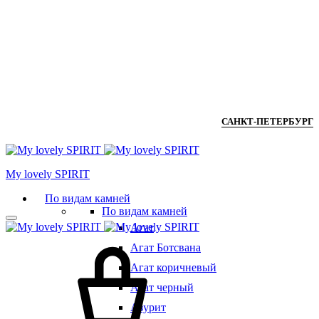
САНКТ-ПЕТЕРБУРГ
Мy lovely SPIRIT
По видам камней
По видам камней
Агат
Агат Ботсвана
Агат коричневый
Агат черный
Азурит