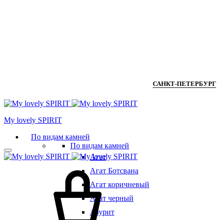
САНКТ-ПЕТЕРБУРГ
Мy lovely SPIRIT
По видам камней
По видам камней
Агат
Агат Ботсвана
Агат коричневый
Агат черный
Азурит