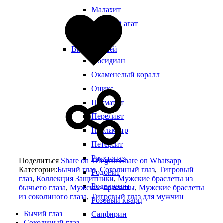
Добавлено
Малахит
в
Моховой агат
избранное
Нефрит
Виды камней
Обсидиан
Окаменелый коралл
Оникс
Пегматит
Переливт
Перламутр
Петерсит
Раухтопаз
Поделиться
Share on Telegram
Share on Whatsapp
Категории:
Бычий глаз
,
Соколиный глаз
,
Тигровый
Родонит
глаз
,
Коллекция Защитники
,
Мужские браслеты из
Родохрозит
бычьего глаза
,
Мужские браслеты
,
Мужские браслеты
из соколиного глаза
,
Тигровый глаз для мужчин
Розовый кварц
Бычий глаз
Сапфирин
Соколиный глаз