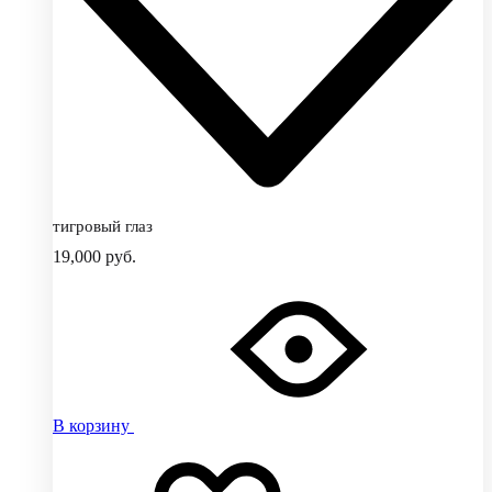
тигровый глаз
19,000
руб.
В корзину
Добавить
Добавление
в
в
избранное
избранное