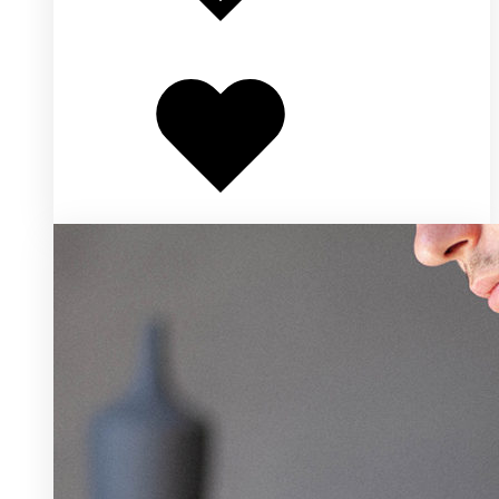
Добавлено
в
избранное