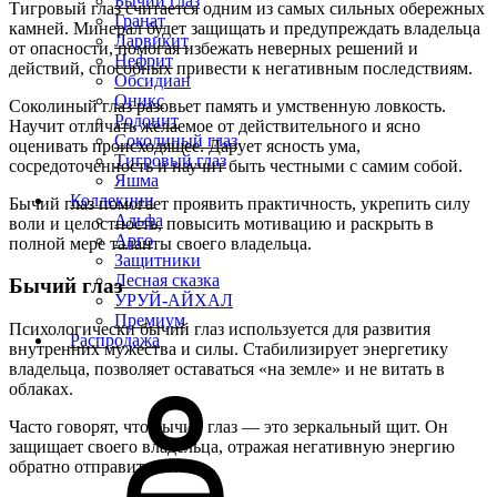
Бычий глаз
Тигровый глаз считается одним из самых сильных обережных
Гранат
камней. Минерал будет защищать и предупреждать владельца
Ларвикит
от опасности, помогая избежать неверных решений и
Нефрит
действий, способных привести к негативным последствиям.
Обсидиан
Оникс
Соколиный глаз разовьет память и умственную ловкость.
Родонит
Научит отличать желаемое от действительного и ясно
Соколиный глаз
оценивать происходящее. Дарует ясность ума,
Тигровый глаз
сосредоточенность и научит быть честными с самим собой.
Яшма
Коллекции
Бычий глаз помогает проявить практичность, укрепить силу
Альфа
воли и целостность, повысить мотивацию и раскрыть в
Арго
полной мере таланты своего владельца.
Защитники
Лесная сказка
Бычий глаз
УРУЙ-АЙХАЛ
Премиум
Психологически бычий глаз используется для развития
Распродажа
внутренних мужества и силы. Стабилизирует энергетику
владельца, позволяет оставаться «на земле» и не витать в
облаках.
Часто говорят, что бычий глаз — это зеркальный щит. Он
защищает своего владельца, отражая негативную энергию
обратно отправителю.