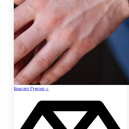
Браслет Гунгир ♂