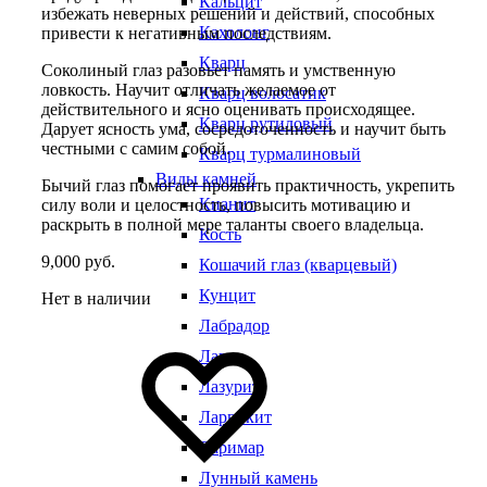
Кальцит
избежать неверных решений и действий, способных
Кахолонг
привести к негативным последствиям.
Кварц
Соколиный глаз разовьет память и умственную
ловкость. Научит отличать желаемое от
Кварц волосатик
действительного и ясно оценивать происходящее.
Кварц рутиловый
Дарует ясность ума, сосредоточенность и научит быть
честными с самим собой.
Кварц турмалиновый
Виды камней
Бычий глаз помогает проявить практичность, укрепить
Кианит
силу воли и целостность, повысить мотивацию и
раскрыть в полной мере таланты своего владельца.
Кость
9,000
руб.
Кошачий глаз (кварцевый)
Кунцит
Нет в наличии
Лабрадор
Добавить
Добавление
в
в
Лава
избранное
избранное
Лазурит
Ларвикит
Ларимар
Лунный камень