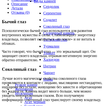
Виды камней
Описание
Сердолик
Детали
Отзывы (0)
Серпентин
Содалит
Бычий глаз
Соколиный глаз
Психологически бычий глаз используется для развития
Солнечный камень
внутренних мужества и силы. Стабилизирует энергетику
владельца, позволяет оставаться «на земле» и не витать в
Тигровый глаз
облаках.
Турмалин
Часто говорят, что бычий глаз — это зеркальный щит. Он
Унакит
защищает своего владельца, отражая негативную энергию
Халцедон
обратно отправителю.
Цитрин
Соколиный глаз
Чароит
Лучше всего магические свойства соколиного глаза
Яшма
проявляются в контакте с людьми, мыслящими нестандартно,
Редкие камни
ищущими без устали, живущими без зависти и обретающими
Женщинам
без жадности. Камень видит много больше, чем можно
Мужчинам
увидеть невооруженным глазом. Всю получаемую
Агат
информацию соколиный глаз транслирует своему владельцу.
Агат черный