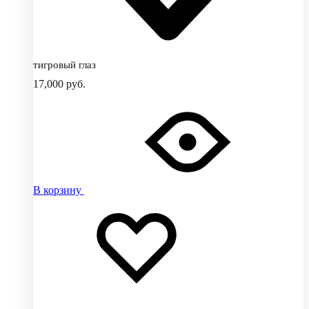
тигровый глаз
17,000
руб.
В корзину
Добавить
Добавление
в
в
избранное
избранное
Добавлено