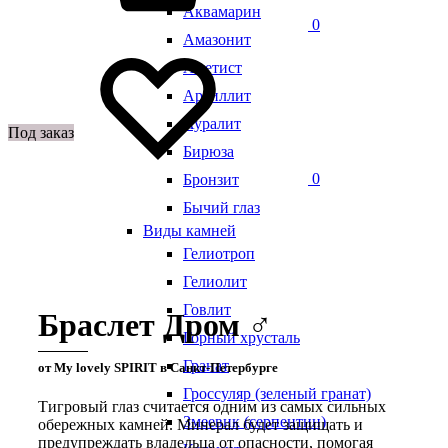
Аквамарин
0
Амазонит
Аметист
Аргиллит
Ауралит
Под заказ
Бирюза
0
Бронзит
Бычий глаз
Виды камней
Гелиотроп
Гелиолит
Говлит
Браслет Дром ♂
Горный хрусталь
Гранат
от My lovely SPIRIT в Санкт-Петербурге
Гроссуляр (зеленый гранат)
Тигровый глаз считается одним из самых сильных
Змеевик (серпентин)
обережных камней. Минерал будет защищать и
предупреждать владельца от опасности, помогая