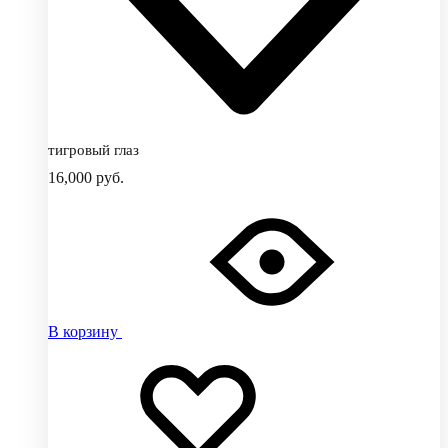
тигровый глаз
16,000
руб.
В корзину
Добавить
Добавление
в
в
избранное
избранное