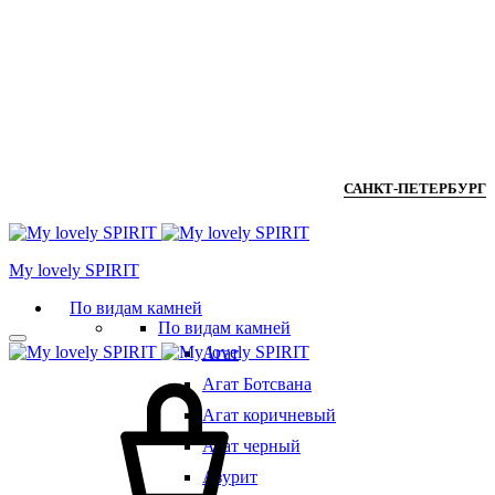
САНКТ-ПЕТЕРБУРГ
Мy lovely SPIRIT
По видам камней
По видам камней
Агат
Агат Ботсвана
Агат коричневый
Агат черный
Азурит