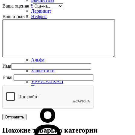
Бычий глаз
Гранат
Ваша оценка
*
Ларвикит
Ваш отзыв
*
Нефрит
Обсидиан
Оникс
Родонит
Соколиный глаз
Тигровый глаз
Яшма
Коллекции
Альфа
Арго
Имя
Защитники
Лесная сказка
Email
УРУЙ-АЙХАЛ
Премиум
Распродажа
Похожие товары в категории