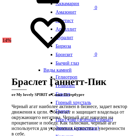
Аквамарин
0
Амазонит
Аметист
Аргиллит
Ауралит
14%
Бирюза
0
Бронзит
Бычий глаз
Виды камней
Гелиотроп
Браслет Ганнетт-Пик
Гелиолит
Говлит
от My lovely SPIRIT в Санкт-Петербурге
Горный хрусталь
Черный агат наиболее активен в бизнесе, задает вектор
Гранат
движения к цели. Оберегает и защищает владельца от
окружающего негатива. Черный агат нацелен на
Гроссуляр (зеленый гранат)
процветание и победу. Как талисман, черный агат
Змеевик (серпентин)
используется для укрепления мужества и уверенности
в себе.