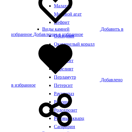
Малахит
Моховой агат
Нефрит
Добавить в
Виды камней
избранное
Добавление в избранное
Обсидиан
Окаменелый коралл
Оникс
Пегматит
Переливт
Перламутр
Добавлено
в избранное
Петерсит
Раухтопаз
Родонит
Родохрозит
Розовый кварц
Сапфирин