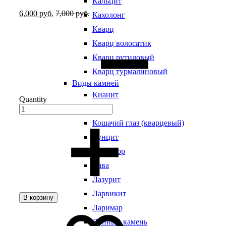
Кальцит
6,000
руб.
7,000
руб.
Кахолонг
Кварц
Кварц волосатик
Кварц рутиловый
Кварц турмалиновый
Виды камней
Кианит
Quantity
Кость
Кошачий глаз (кварцевый)
Кунцит
Лабрадор
Лава
Лазурит
Ларвикит
В корзину
Ларимар
Лунный камень