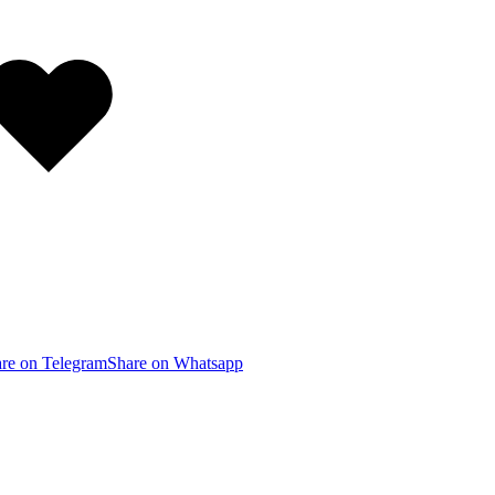
Добавлено
в
избранное
re on Telegram
Share on Whatsapp