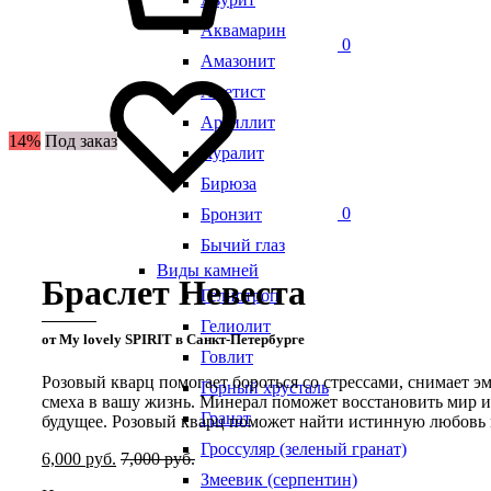
Аквамарин
0
Амазонит
Аметист
Аргиллит
14%
Под заказ
Ауралит
Бирюза
0
Бронзит
Бычий глаз
Виды камней
Браслет Невеста
Гелиотроп
Гелиолит
от My lovely SPIRIT в Санкт-Петербурге
Говлит
Розовый кварц помогает бороться со стрессами, снимает 
Горный хрусталь
смеха в вашу жизнь. Минерал поможет восстановить мир 
Гранат
будущее. Розовый кварц поможет найти истинную любовь и
Гроссуляр (зеленый гранат)
6,000
руб.
7,000
руб.
Змеевик (серпентин)