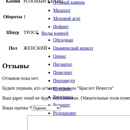
Камни
РОЗОВЫЙ КВАРЦ
Лунный камень
Малахит
Обороты
1
Моховой агат
Нефрит
Шнур
ТРОСС
Виды камней
Обсидиан
Пол
ЖЕНСКИЙ
Окаменелый коралл
Оникс
Пегматит
Отзывы
Переливт
Отзывов пока нет.
Перламутр
Будьте первым, кто оставил отзыв на “Браслет Невеста”
Петерсит
Раухтопаз
Ваш адрес email не будет опубликован.
Обязательные поля пом
Родонит
Ваша оценка
*
Родохрозит
Розовый кварц
Сапфирин