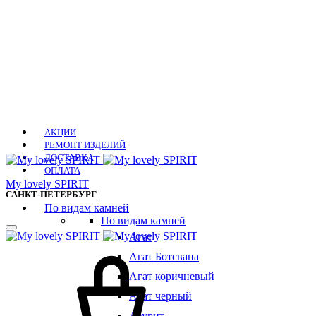
АКЦИИ
РЕМОНТ ИЗДЕЛИЙ
ДОСТАВКА
ОПЛАТА
Мy lovely SPIRIT
САНКТ-ПЕТЕРБУРГ
По видам камней
По видам камней
Агат
Агат Ботсвана
Агат коричневый
Агат черный
Азурит