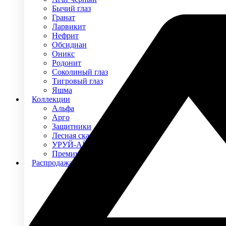
Бычий глаз
Гранат
Ларвикит
Нефрит
Обсидиан
Оникс
Родонит
Соколиный глаз
Тигровый глаз
Яшма
Коллекции
Альфа
Арго
Защитники
Лесная сказка
УРУЙ-АЙХАЛ
Премиум
Распродажа