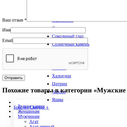
Виды камней
Сердолик
Ваш отзыв
*
Серпентин
Содалит
Имя
Соколиный глаз
Email
Солнечный камень
Тигровый глаз
Турмалин
Унакит
Халцедон
Цитрин
Похожие товары в категории «Мужские
Чароит
Яшма
Редкие камни
Браслет Скиддо ♀
Женщинам
Мужчинам
Агат
Агат черный