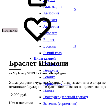
Аквамарин
0
Амазонит
Аметист
Аргиллит
Под заказ
Ауралит
Бирюза
0
Бронзит
Бычий глаз
Виды камней
Браслет Шамони
Гелиотроп
Гелиолит
от My lovely SPIRIT в Санкт-Петербурге
Говлит
Яшма устранит чувство беспокойства, заменив его энергие
Горный хрусталь
остановит блуждание в фантазиях и мягко направит на пер
Гранат
12,000
руб.
Гроссуляр (зеленый гранат)
Нет в наличии
Змеевик (серпентин)