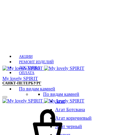
АКЦИИ
РЕМОНТ ИЗДЕЛИЙ
ДОСТАВКА
ОПЛАТА
Мy lovely SPIRIT
САНКТ-ПЕТЕРБУРГ
По видам камней
По видам камней
Агат
Агат Ботсвана
Агат коричневый
Агат черный
Азурит