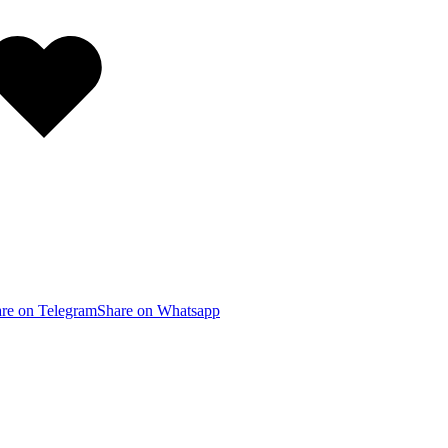
Добавлено
в
избранное
re on Telegram
Share on Whatsapp