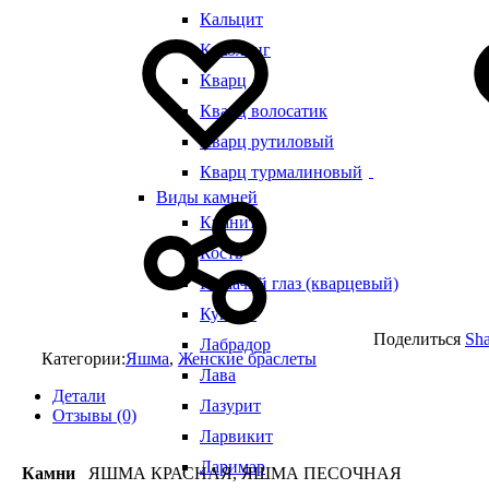
Кальцит
Добавить
Добавление
в
в
Кахолонг
избранное
избранное
Кварц
Кварц волосатик
Кварц рутиловый
Кварц турмалиновый
Виды камней
Кианит
Кость
Кошачий глаз (кварцевый)
Кунцит
Поделиться
Sha
Лабрадор
Категории:
Яшма
,
Женские браслеты
Лава
Детали
Лазурит
Отзывы (0)
Ларвикит
Ларимар
Камни
ЯШМА КРАСНАЯ, ЯШМА ПЕСОЧНАЯ