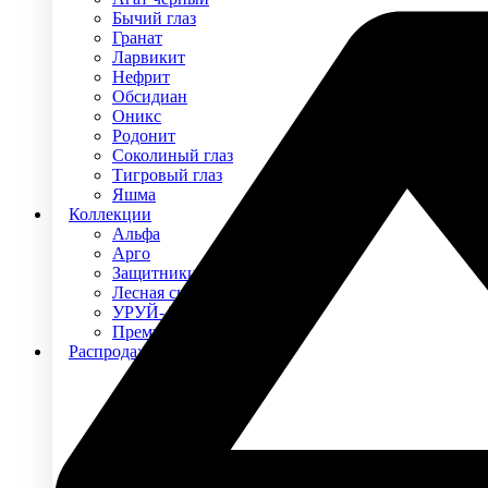
Бычий глаз
Гранат
Ларвикит
Нефрит
Обсидиан
Оникс
Родонит
Соколиный глаз
Тигровый глаз
Яшма
Коллекции
Альфа
Арго
Защитники
Лесная сказка
УРУЙ-АЙХАЛ
Премиум
Распродажа