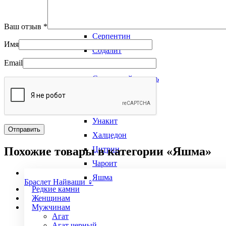
Виды камней
Сердолик
Ваш отзыв
*
Серпентин
Имя
Содалит
Email
Соколиный глаз
Солнечный камень
Тигровый глаз
Турмалин
Унакит
Халцедон
Похожие товары в категории «Яшма»
Цитрин
Чароит
Яшма
Браслет Найваши ♀
Редкие камни
Женщинам
Мужчинам
Агат
Агат черный