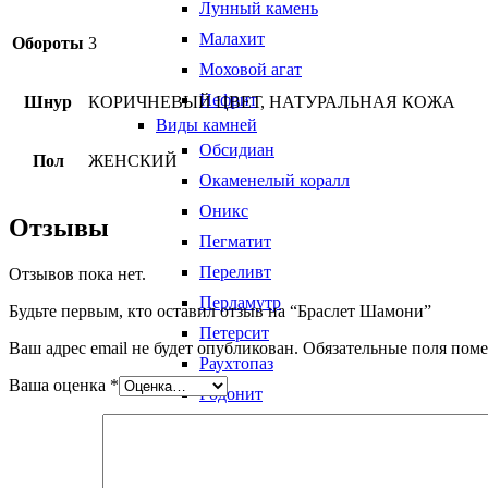
Лунный камень
Малахит
Обороты
3
Моховой агат
Нефрит
Шнур
КОРИЧНЕВЫЙ ЦВЕТ, НАТУРАЛЬНАЯ КОЖА
Виды камней
Обсидиан
Пол
ЖЕНСКИЙ
Окаменелый коралл
Оникс
Отзывы
Пегматит
Переливт
Отзывов пока нет.
Перламутр
Будьте первым, кто оставил отзыв на “Браслет Шамони”
Петерсит
Ваш адрес email не будет опубликован.
Обязательные поля пом
Раухтопаз
Ваша оценка
*
Родонит
Родохрозит
Розовый кварц
Сапфирин