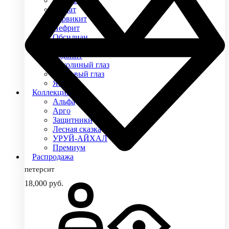
Бычий глаз
Гранат
Ларвикит
Нефрит
Обсидиан
Оникс
Родонит
Соколиный глаз
Тигровый глаз
Яшма
Коллекции
Альфа
Арго
Защитники
Лесная сказка
УРУЙ-АЙХАЛ
Премиум
Распродажа
петерсит
18,000
руб.