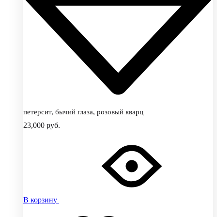
петерсит, бычий глаза, розовый кварц
23,000
руб.
В корзину
Добавить
Добавление
в
в