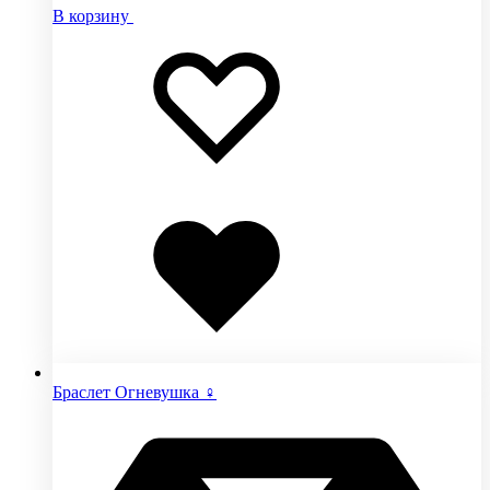
В корзину
Добавить
Добавление
в
в
избранное
избранное
Добавлено
в
избранное
Браслет Огневушка ♀