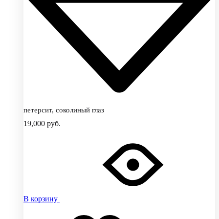
петерсит, соколиный глаз
19,000
руб.
В корзину
Добавить
Добавление
в
в