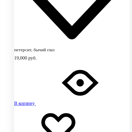
петерсит, бычий глаз
19,000
руб.
В корзину
Добавить
Добавление
в
в
избранное
избранное