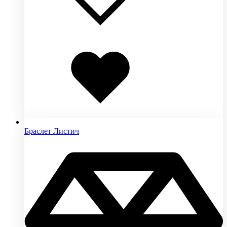
Добавлено
в
избранное
Браслет Листич