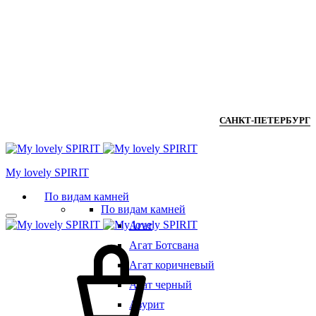
САНКТ-ПЕТЕРБУРГ
Мy lovely SPIRIT
По видам камней
По видам камней
Агат
Агат Ботсвана
Агат коричневый
Агат черный
Азурит