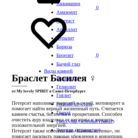
Аквамарин
0
Амазонит
Аметист
Аргиллит
Ауралит
Бирюза
0
Бронзит
Бычий глаз
Виды камней
Браслет Басилея ♀
Гелиотроп
Гелиолит
от My lovely SPIRIT в Санкт-Петербурге
Говлит
Петерсит наполняет энергией и силой, мотивирует и
Горный хрусталь
помогает найти верный жизненный путь. Считается
Гранат
камнем счастья, богатства и процветания. Способен
очистить ауру владельца от негатива и зарядить
Гроссуляр (зеленый гранат)
положительной энергией.
Змеевик (серпентин)
Петерсит также известен как «Камень истины», он
помогает раскрыть ложные убеждения и концепции,