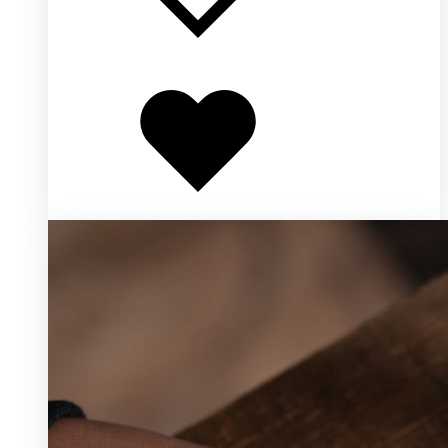
Добавлено
в
избранное