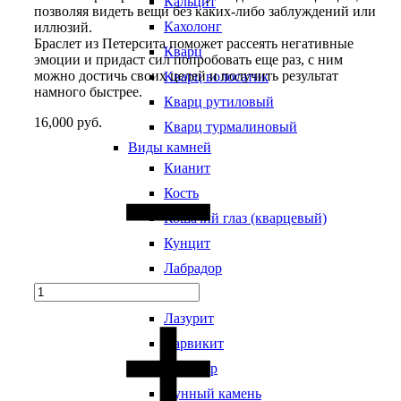
Кальцит
позволяя видеть вещи без каких-либо заблуждений или
Кахолонг
иллюзий.
Браслет из Петерсита поможет рассеять негативные
Кварц
эмоции и придаст сил попробовать еще раз, с ним
можно достичь своих целей и получить результат
Кварц волосатик
намного быстрее.
Кварц рутиловый
16,000
руб.
Кварц турмалиновый
Виды камней
Quantity
Кианит
Кость
Кошачий глаз (кварцевый)
Кунцит
Лабрадор
Лава
Лазурит
Ларвикит
Ларимар
Лунный камень