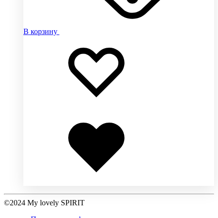
В корзину
Добавить
Добавление
в
в
избранное
избранное
Добавлено
в
избранное
©2024 My lovely SPIRIT