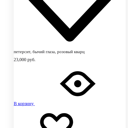
петерсит, бычий глаза, розовый кварц
23,000
руб.
В корзину
Добавить
Добавление
в
в
избранное
избранное