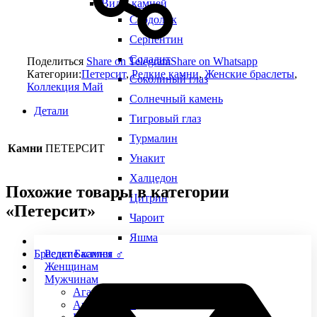
Виды камней
Сердолик
Серпентин
Содалит
Поделиться
Share on Telegram
Share on Whatsapp
Категории:
Петерсит
,
Редкие камни
,
Женские браслеты
,
Соколиный глаз
Коллекция Май
Солнечный камень
Детали
Тигровый глаз
Турмалин
Камни
ПЕТЕРСИТ
Унакит
Халцедон
Похожие товары в категории
Цитрин
«Петерсит»
Чароит
Яшма
Браслет Басилея ♂
Редкие камни
Женщинам
Мужчинам
Агат
Агат черный