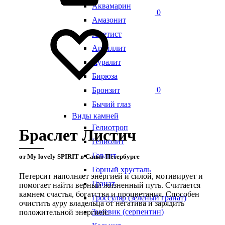
Аквамарин
0
Амазонит
Аметист
Аргиллит
Ауралит
Бирюза
0
Бронзит
Бычий глаз
Виды камней
Гелиотроп
Браслет Листич
Гелиолит
Говлит
от My lovely SPIRIT в Санкт-Петербурге
Горный хрусталь
Петерсит наполняет энергией и силой, мотивирует и
Гранат
помогает найти верный жизненный путь. Считается
камнем счастья, богатства и процветания. Способен
Гроссуляр (зеленый гранат)
очистить ауру владельца от негатива и зарядить
Змеевик (серпентин)
положительной энергией.