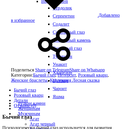
Виды камней
Сердолик
Добавлено
Серпентин
в избранное
Содалит
Соколиный глаз
Солнечный камень
Тигровый глаз
Турмалин
Унакит
Поделиться
Share on Telegram
Share on Whatsapp
Халцедон
Категории:
Бычий глаз
,
Петерсит
,
Розовый кварц
,
Женские браслеты
,
Коллекция Лесная сказка
Цитрин
Чароит
Бычий глаз
Розовый кварц
Яшма
Детали
Редкие камни
Отзывы (0)
Женщинам
Мужчинам
Бычий глаз
Агат
Агат черный
Психологически бычий глаз используется для развития