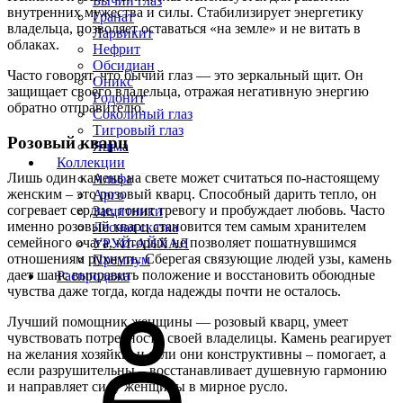
Бычий глаз
внутренних мужества и силы. Стабилизирует энергетику
Гранат
владельца, позволяет оставаться «на земле» и не витать в
Ларвикит
облаках.
Нефрит
Обсидиан
Часто говорят, что бычий глаз — это зеркальный щит. Он
Оникс
защищает своего владельца, отражая негативную энергию
Родонит
обратно отправителю.
Соколиный глаз
Тигровый глаз
Розовый кварц
Яшма
Коллекции
Лишь один камень на свете может считаться по-настоящему
Альфа
женским – это розовый кварц. Способный дарить тепло, он
Арго
согревает сердце, гонит тревогу и пробуждает любовь. Часто
Защитники
именно розовый кварц становится тем самым хранителем
Лесная сказка
семейного очага, который не позволяет пошатнувшимся
УРУЙ-АЙХАЛ
отношениям рухнуть. Сберегая связующие людей узы, камень
Премиум
дает шанс выправить положение и восстановить обоюдные
Распродажа
чувства даже тогда, когда надежды почти не осталось.
Лучший помощник женщины — розовый кварц, умеет
чувствовать потребности своей владелицы. Камень реагирует
на желания хозяйки, и если они конструктивны – помогает, а
если разрушительны – восстанавливает душевную гармонию
и направляет силу женщины в мирное русло.