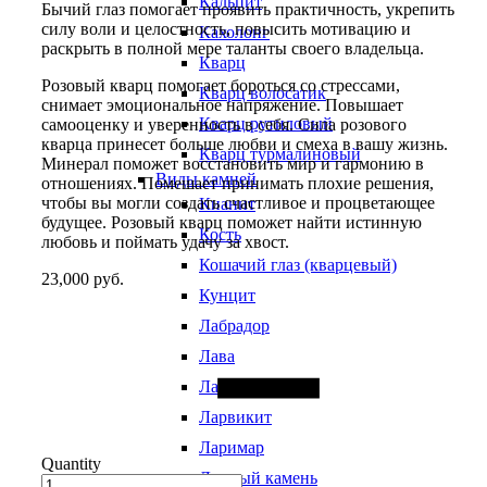
Кальцит
Бычий глаз помогает проявить практичность, укрепить
силу воли и целостность, повысить мотивацию и
Кахолонг
раскрыть в полной мере таланты своего владельца.
Кварц
Розовый кварц помогает бороться со стрессами,
Кварц волосатик
снимает эмоциональное напряжение. Повышает
Кварц рутиловый
самооценку и уверенность в себя. Сила розового
кварца принесет больше любви и смеха в вашу жизнь.
Кварц турмалиновый
Минерал поможет восстановить мир и гармонию в
Виды камней
отношениях. Помешает принимать плохие решения,
чтобы вы могли создать счастливое и процветающее
Кианит
будущее. Розовый кварц поможет найти истинную
Кость
любовь и поймать удачу за хвост.
Кошачий глаз (кварцевый)
23,000
руб.
Кунцит
Лабрадор
Лава
Лазурит
Ларвикит
Ларимар
Quantity
Лунный камень