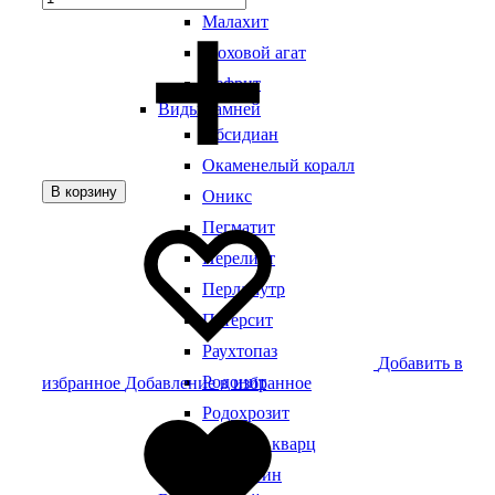
Малахит
Моховой агат
Нефрит
Виды камней
Обсидиан
Окаменелый коралл
В корзину
Оникс
Пегматит
Переливт
Перламутр
Петерсит
Раухтопаз
Добавить в
Родонит
избранное
Добавление в избранное
Родохрозит
Розовый кварц
Сапфирин