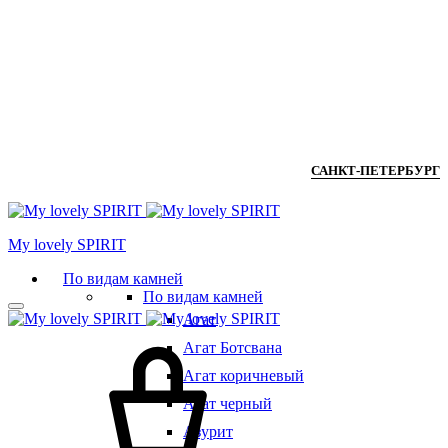
САНКТ-ПЕТЕРБУРГ
Мy lovely SPIRIT
По видам камней
По видам камней
Агат
Агат Ботсвана
Агат коричневый
Агат черный
Азурит