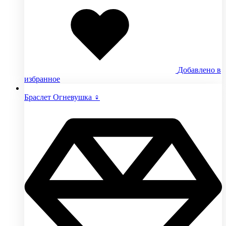
Добавлено в
избранное
Браслет Огневушка ♀