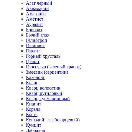
Агат черный
Аквамарин
Амазонит
Аметист
Ауралит
Бронзит
Бычий глаз
Гелиотроп
Гелиолит
Говлит
Горный хрусталь
Гранат
Гроссуляр (зеленый гранат)
Змеевик (серпентин)
Кахолонг
Кварц
Кварц волосатик
Кварц рутиловый
Кварц турмалиновый
Кианит
Коралл
Кость
Кошачий глаз (кварцевый)
Кунцит
Лабрадор