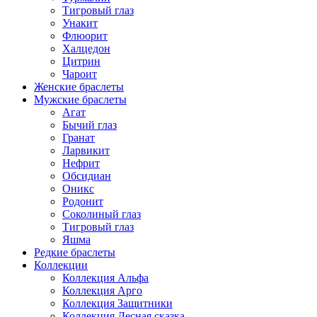
Тигровый глаз
Унакит
Флюорит
Халцедон
Цитрин
Чароит
Женские браслеты
Мужские браслеты
Агат
Бычий глаз
Гранат
Ларвикит
Нефрит
Обсидиан
Оникс
Родонит
Соколиный глаз
Тигровый глаз
Яшма
Редкие браслеты
Коллекции
Коллекция Альфа
Коллекция Арго
Коллекция Защитники
Коллекция Лесная сказка