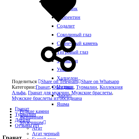
Виды камней
Сердолик
Серпентин
Содалит
Соколиный глаз
Солнечный камень
Тигровый глаз
Турмалин
Унакит
Халцедон
Поделиться
Share on Telegram
Share on Whatsapp
Цитрин
Категории:
Гранат
,
Обсидиан
,
Турмалин
,
Коллекция
Альфа
,
Гранат для мужчин
,
Мужские браслеты
,
Чароит
Мужские браслеты из обсидиана
Яшма
Гранат
Редкие камни
Турмалин
Женщинам
Детали
Мужчинам
Отзывы (0)
Агат
Агат черный
Гранат