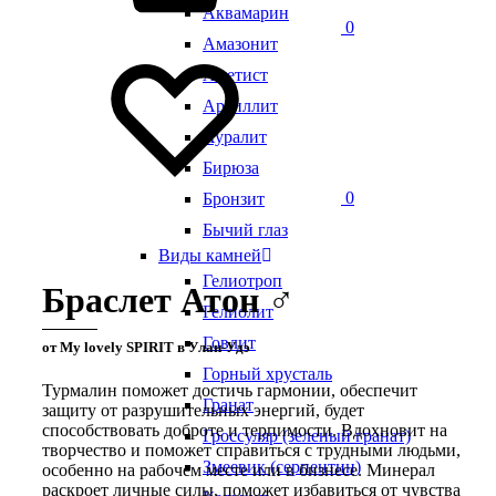
Аквамарин
0
Амазонит
Аметист
Аргиллит
Ауралит
Бирюза
0
Бронзит
Бычий глаз
Виды камней
Гелиотроп
Браслет Атон ♂
Гелиолит
Говлит
от My lovely SPIRIT в Улан-Удэ
Горный хрусталь
Турмалин поможет достичь гармонии, обеспечит
Гранат
защиту от разрушительных энергий, будет
способствовать доброте и терпимости. Вдохновит на
Гроссуляр (зеленый гранат)
творчество и поможет справиться с трудными людьми,
Змеевик (серпентин)
особенно на рабочем месте или в бизнесе. Минерал
раскроет личные силы, поможет избавиться от чувства