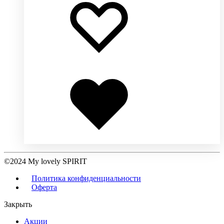
в
в
избранное
избранное
Добавлено
в
избранное
©2024 My lovely SPIRIT
Политика конфиденциальности
Оферта
Закрыть
Акции