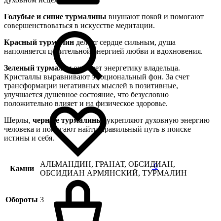
Голубые и синие турмалины
внушают покой и помогают
совершенствоваться в искусстве медитации.
Красный турмалин
делает сердце сильным, душа
наполняется целительной энергией любви и вдохновения.
Зеленый турмалин
очищает энергетику владельца.
Кристаллы выравнивают эмоциональный фон. За счет
трансформации негативных мыслей в позитивные,
улучшается душевное состояние, что безусловно
положительно влияет и на физическое здоровье.
Шерлы,
черные турмалины
, укрепляют духовную энергию
человека и помогают найти правильный путь в поиске
истины и себя.
АЛЬМАНДИН, ГРАНАТ, ОБСИДИАН,
0
Камни
ОБСИДИАН АРМЯНСКИЙ, ТУРМАЛИН
Обороты
3