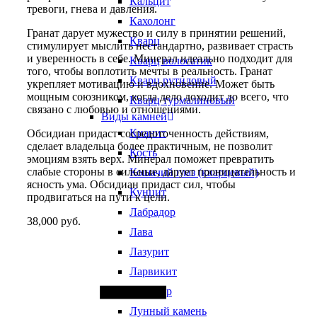
Кальцит
тревоги, гнева и давления.
Кахолонг
Гранат дарует мужество и силу в принятии решений,
Кварц
стимулирует мыслить нестандартно, развивает страсть
и уверенность в себе. Минерал идеально подходит для
Кварц волосатик
того, чтобы воплотить мечты в реальность. Гранат
Кварц рутиловый
укрепляет мотивацию и вдохновение. Может быть
мощным союзником, когда дело доходит до всего, что
Кварц турмалиновый
связано с любовью и отношениями.
Виды камней
Кианит
Обсидиан придаст сосредоточенность действиям,
сделает владельца более практичным, не позволит
Кость
эмоциям взять верх. Минерал поможет превратить
слабые стороны в сильные, дарует проницательность и
Кошачий глаз (кварцевый)
ясность ума. Обсидиан придаст сил, чтобы
Кунцит
продвигаться на пути к цели.
Лабрадор
38,000
руб.
Лава
Quantity
Лазурит
Ларвикит
Ларимар
Лунный камень