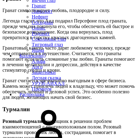
Бычий глаз
Гранат
Гранат символизирует любовь, плодородие и силу.
Ларвикит
Нефрит
Легенда гласит, что Аид подарил Персефоне плод граната,
Обсидиан
прежде чем она покинула его, чтобы обеспечить ей быстрое и
Оникс
безопасное возвращение. Когда она вернулась, плод
Родонит
превратился в горстку красных драгоценных камней.
Соколиный глаз
Тигровый глаз
Гранатовый камень часто дарят любимому человеку, прежде
Яшма
чем отправиться в путешествие. Считается, что гранаты
Коллекции
помогают исцелить сломанные узы любви. Гранаты помогают
Альфа
в лечении меланхолии и депрессии, действуя в качестве
Арго
стимулятор сердца и крови.
Защитники
Лесная сказка
Гранат считается чрезвычайно выгодным в сфере бизнеса.
УРУЙ-АЙХАЛ
Камень может привлечь людей к владельцу, что может помочь
Премиум
обеспечить личный и деловой успех. Это особенно полезно
Распродажа
для людей, желающих начать свой бизнес.
Турмалин
Розовый турмалин
помощник в решении проблем
взаимоотношений с противоположным полом. Розовый
турмалин проводник любви, сострадания, помогает в
духовном исцелении.