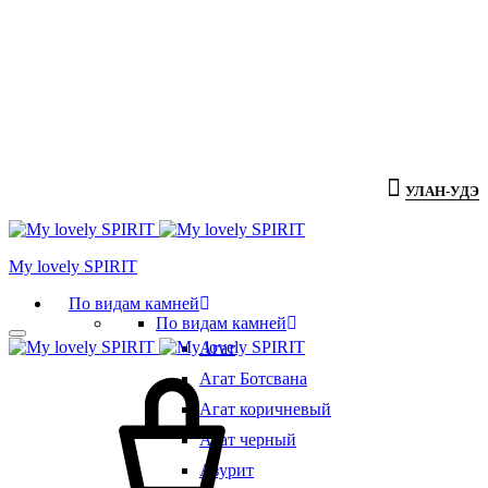
УЛАН-УДЭ
Мy lovely SPIRIT
По видам камней
По видам камней
Агат
Агат Ботсвана
Агат коричневый
Агат черный
Азурит