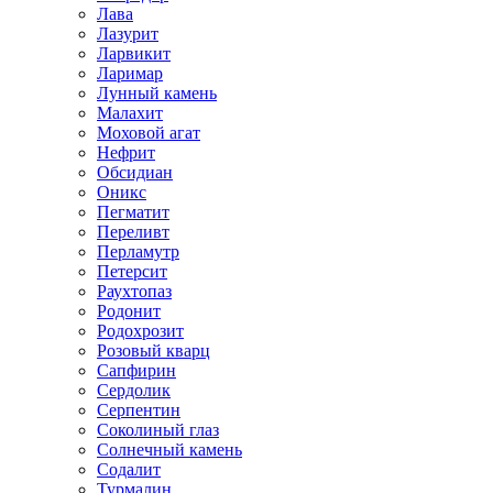
Лава
Лазурит
Ларвикит
Ларимар
Лунный камень
Малахит
Моховой агат
Нефрит
Обсидиан
Оникс
Пегматит
Переливт
Перламутр
Петерсит
Раухтопаз
Родонит
Родохрозит
Розовый кварц
Сапфирин
Сердолик
Серпентин
Соколиный глаз
Солнечный камень
Содалит
Турмалин