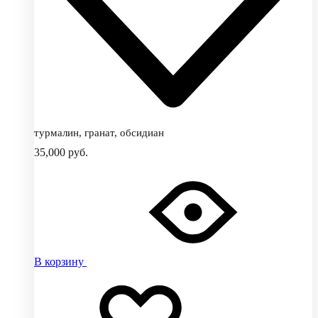
турмалин, гранат, обсидиан
35,000
руб.
В корзину
Добавить
Добавление
в
в
избранное
избранное