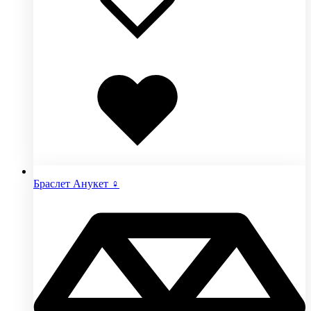
Добавлено
в
избранное
Браслет Анукет ♀