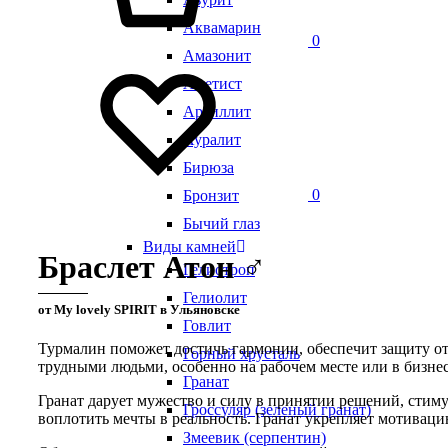
Аквамарин
0
Амазонит
Аметист
Аргиллит
Ауралит
Бирюза
0
Бронзит
Бычий глаз
Виды камней
Браслет Атон ♂
Гелиотроп
Гелиолит
от My lovely SPIRIT в Ульяновске
Говлит
Турмалин поможет достичь гармонии, обеспечит защиту от 
Горный хрусталь
трудными людьми, особенно на рабочем месте или в бизнес
Гранат
Гранат дарует мужество и силу в принятии решений, стиму
Гроссуляр (зеленый гранат)
воплотить мечты в реальность. Гранат укрепляет мотивац
Змеевик (серпентин)