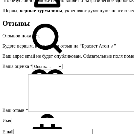
что безусловно положительно влияет и на физическое здоровье.
Шерлы,
черные турмалины
, укрепляют духовную энергию че
Отзывы
Отзывов пока нет.
Будьте первым, кто оставил отзыв на “Браслет Атон ♂”
Ваш адрес email не будет опубликован.
Обязательные поля пом
Ваша оценка
*
0
Ваш отзыв
*
Имя
Email