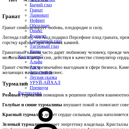
Бычий глаз
Гранат
Ларвикит
Гранат
Нефрит
Обсидиан
Гранат символизирует любовь, плодородие и силу.
Оникс
Родонит
Легенда гласит, что Аид подарил Персефоне плод граната, преж
Соколиный глаз
горстку красных драгоценных камней.
Тигровый глаз
Яшма
Гранатовый камень часто дарят любимому человеку, прежде че
Коллекции
меланхолии и депрессии, действуя в качестве стимулятор сердц
Альфа
Арго
Гранат считается чрезвычайно выгодным в сфере бизнеса. Каме
Защитники
желающих начать свой бизнес.
Лесная сказка
УРУЙ-АЙХАЛ
Турмалин
Премиум
Распродажа
Розовый турмалин
помощник в решении проблем взаимоотнош
Голубые и синие турмалины
внушают покой и помогают совер
Красный турмалин
делает сердце сильным, душа наполняется
Зеленый турмалин
очищает энергетику владельца. Кристаллы