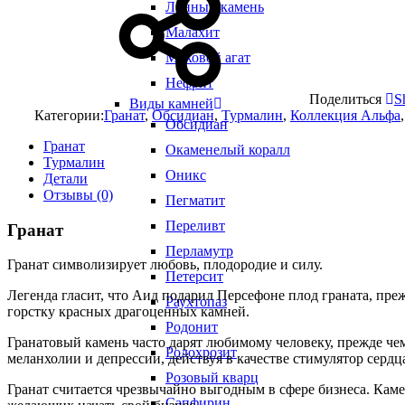
Лунный камень
Малахит
Моховой агат
Нефрит
Поделиться
S
Виды камней
Категории:
Гранат
,
Обсидиан
,
Турмалин
,
Коллекция Альфа
Обсидиан
Гранат
Окаменелый коралл
Турмалин
Оникс
Детали
Отзывы (0)
Пегматит
Переливт
Гранат
Перламутр
Гранат символизирует любовь, плодородие и силу.
Петерсит
Легенда гласит, что Аид подарил Персефоне плод граната, преж
Раухтопаз
горстку красных драгоценных камней.
Родонит
Гранатовый камень часто дарят любимому человеку, прежде че
Родохрозит
меланхолии и депрессии, действуя в качестве стимулятор сердц
Розовый кварц
Гранат считается чрезвычайно выгодным в сфере бизнеса. Каме
Сапфирин