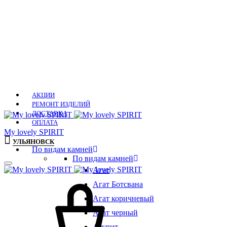
АКЦИИ
РЕМОНТ ИЗДЕЛИЙ
ДОСТАВКА
ОПЛАТА
Мy lovely SPIRIT
УЛЬЯНОВСК
По видам камней
По видам камней
Агат
Агат Ботсвана
Агат коричневый
Агат черный
Азурит