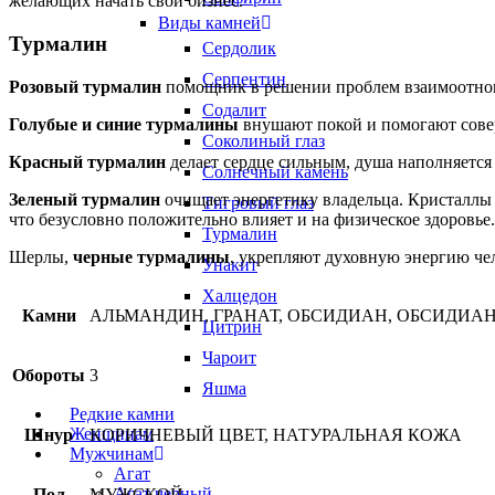
желающих начать свой бизнес.
Виды камней
Турмалин
Сердолик
Серпентин
Розовый турмалин
помощник в решении проблем взаимоотнош
Содалит
Голубые и синие турмалины
внушают покой и помогают совер
Соколиный глаз
Красный турмалин
делает сердце сильным, душа наполняется
Солнечный камень
Зеленый турмалин
очищает энергетику владельца. Кристаллы
Тигровый глаз
что безусловно положительно влияет и на физическое здоровье.
Турмалин
Шерлы,
черные турмалины
, укрепляют духовную энергию че
Унакит
Халцедон
Камни
АЛЬМАНДИН, ГРАНАТ, ОБСИДИАН, ОБСИДИА
Цитрин
Чароит
Обороты
3
Яшма
Редкие камни
Женщинам
Шнур
КОРИЧНЕВЫЙ ЦВЕТ, НАТУРАЛЬНАЯ КОЖА
Мужчинам
Агат
Агат черный
Пол
МУЖСКОЙ