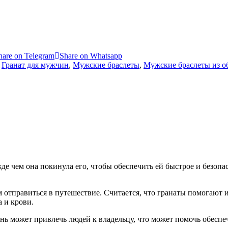
hare on Telegram
Share on Whatsapp
,
Гранат для мужчин
,
Мужские браслеты
,
Мужские браслеты из о
де чем она покинула его, чтобы обеспечить ей быстрое и безопа
м отправиться в путешествие. Считается, что гранаты помогают
а и крови.
нь может привлечь людей к владельцу, что может помочь обеспе