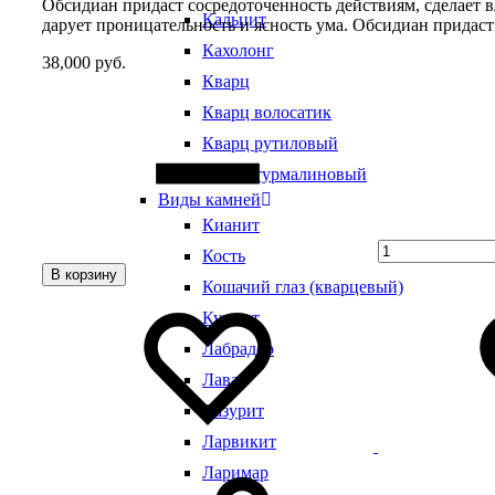
Обсидиан придаст сосредоточенность действиям, сделает 
Кальцит
дарует проницательность и ясность ума. Обсидиан придаст 
Кахолонг
38,000
руб.
Кварц
Quantity
Кварц волосатик
Кварц рутиловый
Кварц турмалиновый
Виды камней
Кианит
Кость
В корзину
Кошачий глаз (кварцевый)
Добавить
Добавление
в
в
Кунцит
избранное
избранное
Лабрадор
Лава
Лазурит
Ларвикит
Ларимар