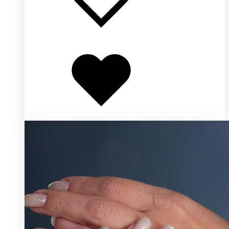
Добавлено
в
избранное