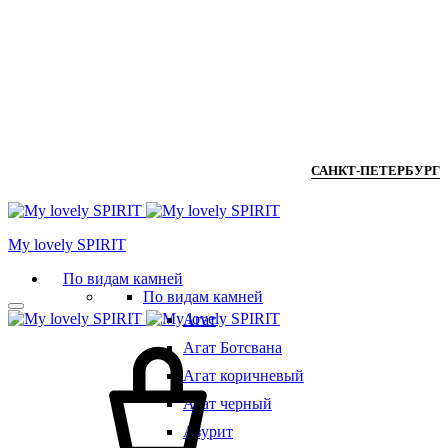
САНКТ-ПЕТЕРБУРГ
Мy lovely SPIRIT
По видам камней
По видам камней
Агат
Агат Ботсвана
Агат коричневый
Агат черный
Азурит