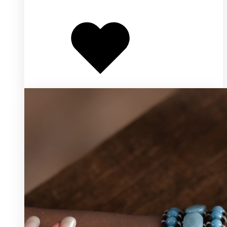
Добавлено
в
избранное