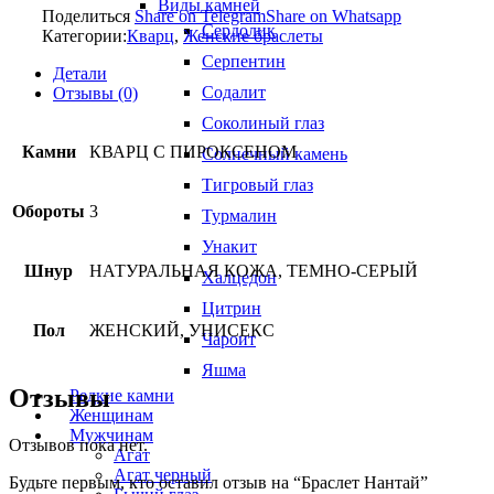
Виды камней
Поделиться
Share on Telegram
Share on Whatsapp
Сердолик
Категории:
Кварц
,
Женские браслеты
Серпентин
Детали
Содалит
Отзывы (0)
Соколиный глаз
Камни
КВАРЦ С ПИРОКСЕНОМ
Солнечный камень
Тигровый глаз
Обороты
3
Турмалин
Унакит
Шнур
НАТУРАЛЬНАЯ КОЖА, ТЕМНО-СЕРЫЙ
Халцедон
Цитрин
Пол
ЖЕНСКИЙ, УНИСЕКС
Чароит
Яшма
Отзывы
Редкие камни
Женщинам
Мужчинам
Отзывов пока нет.
Агат
Агат черный
Будьте первым, кто оставил отзыв на “Браслет Нантай”