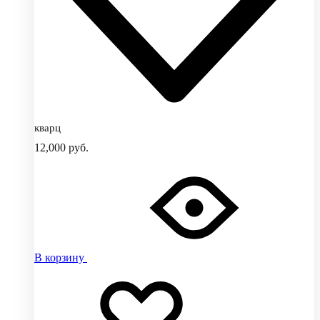
кварц
12,000
руб.
В корзину
Добавить
Добавление
в
в
избранное
избранное