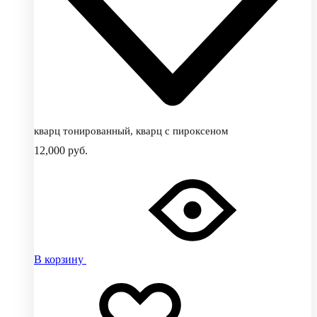
кварц тонированный, кварц с пироксеном
12,000
руб.
В корзину
Добавить
Добавление
в
в
избранное
избранное