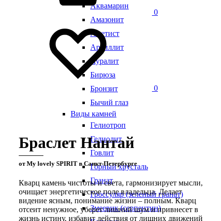
Аквамарин
0
Амазонит
Аметист
Аргиллит
Ауралит
Бирюза
0
Бронзит
Бычий глаз
Виды камней
Гелиотроп
Браслет Нантай
Гелиолит
Говлит
от My lovely SPIRIT в Санкт-Петербурге
Горный хрусталь
Гранат
Кварц камень чистоты и света, гармонизирует мысли,
очищает энергетическое поле владельца. Делает
Гроссуляр (зеленый гранат)
видение ясным, понимание жизни – полным. Кварц
Змеевик (серпентин)
отсеит ненужное, уберет лишний шум и привнесет в
жизнь истину, избавит действия от лишних движений