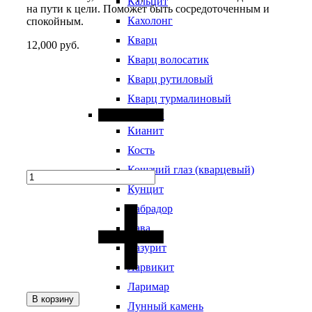
Кальцит
на пути к цели. Поможет быть сосредоточенным и
Кахолонг
спокойным.
Кварц
12,000
руб.
Кварц волосатик
Quantity
Кварц рутиловый
Кварц турмалиновый
Виды камней
Кианит
Кость
Кошачий глаз (кварцевый)
Кунцит
Лабрадор
Лава
Лазурит
Ларвикит
Ларимар
В корзину
Лунный камень
Добавить
Добавление