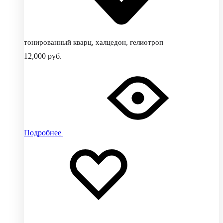
тонированный кварц, халцедон, гелиотроп
12,000
руб.
Подробнее
Добавить
Добавление
в
в
избранное
избранное
Добавлено