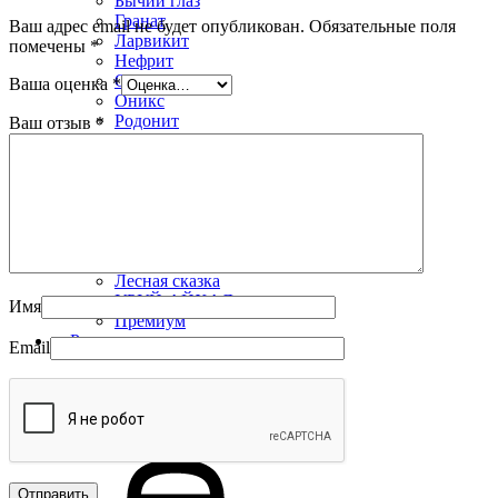
Бычий глаз
Гранат
Ваш адрес email не будет опубликован.
Обязательные поля
Ларвикит
помечены
*
Нефрит
Обсидиан
Ваша оценка
*
Оникс
Родонит
Ваш отзыв
*
Соколиный глаз
Тигровый глаз
Яшма
Коллекции
Альфа
Арго
Защитники
Лесная сказка
УРУЙ-АЙХАЛ
Имя
Премиум
Распродажа
Email