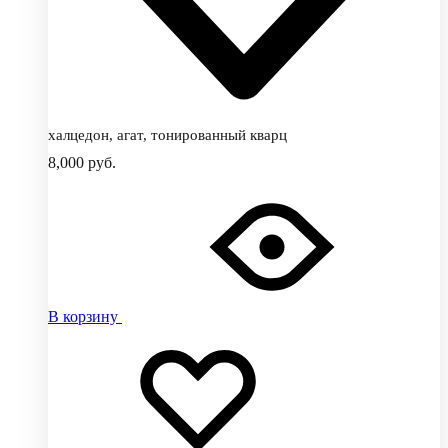
халцедон, агат, тонированный кварц
8,000
руб.
В корзину
Добавить
Добавление
в
в
избранное
избранное