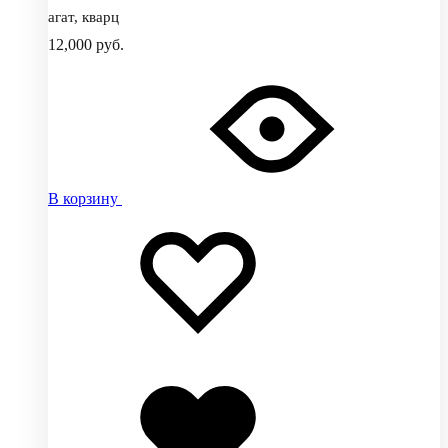
агат, кварц
12,000
руб.
В корзину
Добавить
Добавление
в
в
избранное
избранное
Добавлено
в
избранное