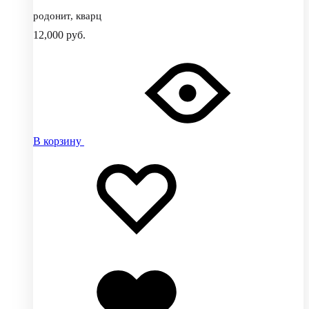
родонит, кварц
12,000
руб.
В корзину
Добавить
Добавление
в
в
избранное
избранное
Добавлено
в
избранное