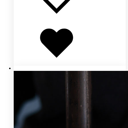
Добавлено
в
избранное