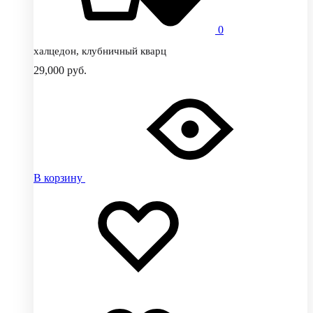
0
халцедон, клубничный кварц
29,000
руб.
В корзину
Добавить
Добавление
в
в
избранное
избранное
Добавлено
в