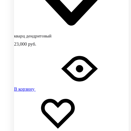
кварц дендритовый
23,000
руб.
В корзину
Добавить
Добавление
в
в
избранное
избранное