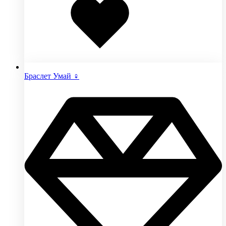
избранное
Браслет Умай ♀