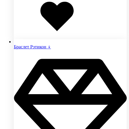
в
избранное
Браслет Рэтикон ♀