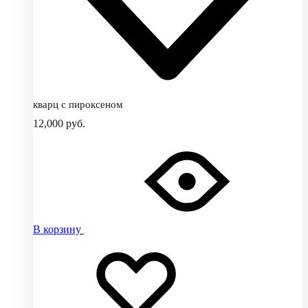
кварц с пироксеном
12,000
руб.
В корзину
Добавить
Добавление
в
в
избранное
избранное