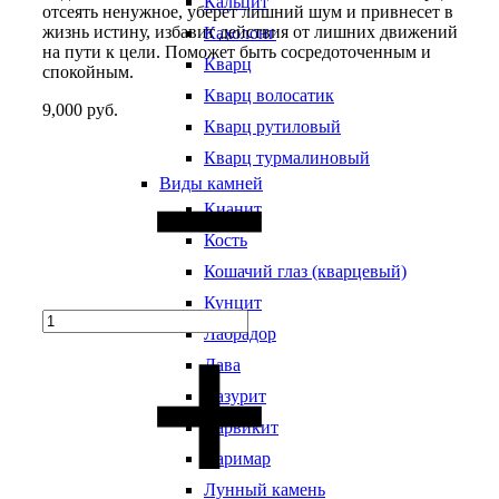
Кальцит
отсеять ненужное, уберет лишний шум и привнесет в
жизнь истину, избавит действия от лишних движений
Кахолонг
на пути к цели. Поможет быть сосредоточенным и
Кварц
спокойным.
Кварц волосатик
9,000
руб.
Кварц рутиловый
Quantity
Кварц турмалиновый
Виды камней
Кианит
Кость
Кошачий глаз (кварцевый)
Кунцит
Лабрадор
Лава
Лазурит
Ларвикит
Ларимар
Лунный камень