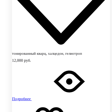
тонированный кварц, халцедон, гелиотроп
12,000
руб.
Подробнее
Добавить
Добавление
в
в