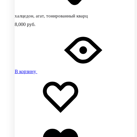
халцедон, агат, тонированный кварц
8,000
руб.
В корзину
Добавить
Добавление
в
в
избранное
избранное
Добавлено
в
избранное