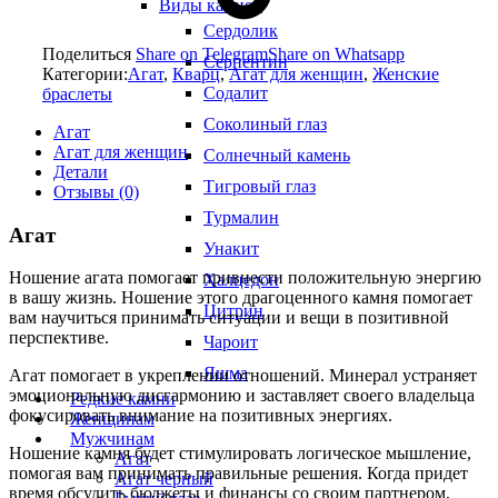
Виды камней
Сердолик
Поделиться
Share on Telegram
Share on Whatsapp
Серпентин
Категории:
Агат
,
Кварц
,
Агат для женщин
,
Женские
Содалит
браслеты
Соколиный глаз
Агат
Агат для женщин
Солнечный камень
Детали
Тигровый глаз
Отзывы (0)
Турмалин
Агат
Унакит
Ношение агата помогает привнести положительную энергию
Халцедон
в вашу жизнь. Ношение этого драгоценного камня помогает
Цитрин
вам научиться принимать ситуации и вещи в позитивной
перспективе.
Чароит
Яшма
Агат помогает в укреплении отношений. Минерал устраняет
эмоциональную дисгармонию и заставляет своего владельца
Редкие камни
фокусировать внимание на позитивных энергиях.
Женщинам
Мужчинам
Ношение камня будет стимулировать логическое мышление,
Агат
помогая вам принимать правильные решения. Когда придет
Агат черный
время обсудить бюджеты и финансы со своим партнером,