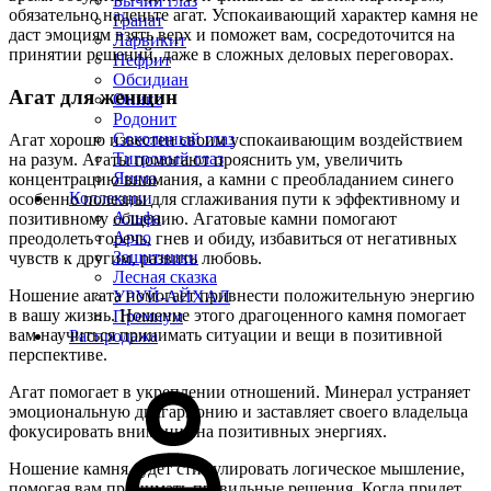
Бычий глаз
обязательно наденьте агат. Успокаивающий характер камня не
Гранат
даст эмоциям взять верх и поможет вам, сосредоточится на
Ларвикит
принятии решений, даже в сложных деловых переговорах.
Нефрит
Обсидиан
Агат для женщин
Оникс
Родонит
Соколиный глаз
Агат хорошо известен своим успокаивающим воздействием
Тигровый глаз
на разум. Агаты помогают прояснить ум, увеличить
Яшма
концентрацию внимания, а камни с преобладанием синего
Коллекции
особенно полезны для сглаживания пути к эффективному и
Альфа
позитивному общению. Агатовые камни помогают
Арго
преодолеть горечь, гнев и обиду, избавиться от негативных
Защитники
чувств к другим, развить любовь.
Лесная сказка
Ношение агата помогает привнести положительную энергию
УРУЙ-АЙХАЛ
в вашу жизнь. Ношение этого драгоценного камня помогает
Премиум
вам научиться принимать ситуации и вещи в позитивной
Распродажа
перспективе.
Агат помогает в укреплении отношений. Минерал устраняет
эмоциональную дисгармонию и заставляет своего владельца
фокусировать внимание на позитивных энергиях.
Ношение камня будет стимулировать логическое мышление,
помогая вам принимать правильные решения. Когда придет