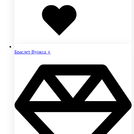
Добавлено
в
избранное
Браслет Вуокса ♀