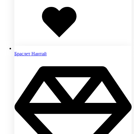
Добавлено
в
избранное
Браслет Нантай