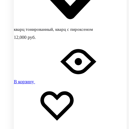
кварц тонированный, кварц с пироксеном
12,000
руб.
В корзину
Добавить
Добавление
в
в
избранное
избранное