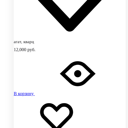
агат, кварц
12,000
руб.
В корзину
Добавить
Добавление
в
в
избранное
избранное