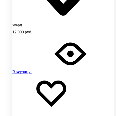
кварц
12,000
руб.
В корзину
Добавить
Добавление
в
в
избранное
избранное