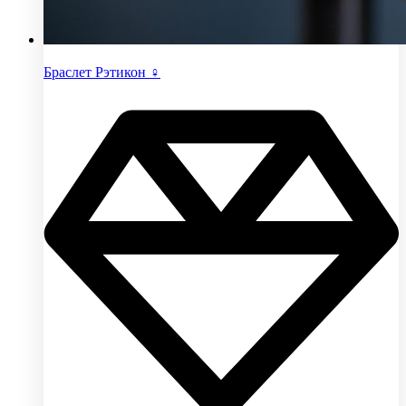
Браслет Рэтикон ♀