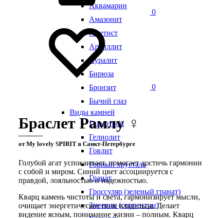
Аквамарин
0
Амазонит
Аметист
Аргиллит
Ауралит
Бирюза
0
Бронзит
Бычий глаз
Виды камней
Браслет Рамлу ♀
Гелиотроп
Гелиолит
от My lovely SPIRIT в Санкт-Петербурге
Говлит
Голубой агат успокаивает, помогает достичь гармонии
Горный хрусталь
с собой и миром. Синий цвет ассоциируется с
Гранат
правдой, лояльностью и надежностью.
Гроссуляр (зеленый гранат)
Кварц камень чистоты и света, гармонизирует мысли,
Змеевик (серпентин)
очищает энергетическое поле владельца. Делает
видение ясным, понимание жизни – полным. Кварц