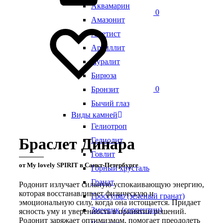
Аквамарин
0
Амазонит
Аметист
Аргиллит
Ауралит
Бирюза
0
Бронзит
Бычий глаз
Виды камней
Гелиотроп
Браслет Динара
Гелиолит
Говлит
от My lovely SPIRIT в Санкт-Петербурге
Горный хрусталь
Гранат
Родонит излучает сильную успокаивающую энергию,
которая восстанавливает физическую и
Гроссуляр (зеленый гранат)
эмоциональную силу, когда она истощается. Придает
Змеевик (серпентин)
ясность уму и уверенность в принятии решений.
Родонит заряжает оптимизмом, помогает преодолеть