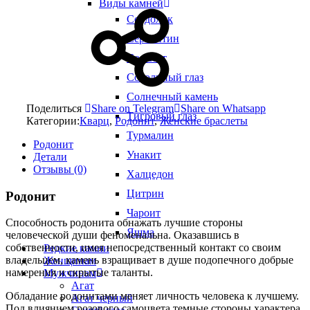
Виды камней
Сердолик
Серпентин
Содалит
Соколиный глаз
Солнечный камень
Поделиться
Share on Telegram
Share on Whatsapp
Тигровый глаз
Категории:
Кварц
,
Родонит
,
Женские браслеты
Турмалин
Родонит
Унакит
Детали
Отзывы (0)
Халцедон
Цитрин
Родонит
Чароит
Способность родонита обнажать лучшие стороны
Яшма
человеческой души феноменальна. Оказавшись в
собственности, имея непосредственный контакт со своим
Редкие камни
владельцем, камень взращивает в душе подопечного добрые
Женщинам
намерения и скрытые таланты.
Мужчинам
Агат
Обладание родонитами меняет личность человека к лучшему.
Агат черный
Под влиянием розового самоцвета темные стороны характера