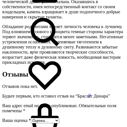
человеческой души феноменальна. Оказавшись в
собственности, имея непосредственный контакт со своим
владельцем, камень взращивает в душе подопечного добрые
намерения и скрытые таланты.
Обладание родонитами меняет личность человека к лучшему.
Под влиянием розового самоцвета темные стороны характера
теряют значимость, становятся менее заметными. Негативные
устремления ослабевают, заменяемые тяготением к
душевному теплу и духовному свету. Развиваются забытые
наклонности, ярче проявляются творческие способности,
возрастает даже физическая ловкость, необходимая мастерам
прикладных искусств.
Отзывы
Отзывов пока нет.
0
Будьте первым, кто оставил отзыв на “Браслет Динара”
Ваш адрес email не будет опубликован.
Обязательные поля
помечены
*
Ваша оценка
*