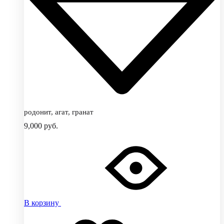
родонит, агат, гранат
9,000
руб.
В корзину
Добавить
Добавление
в
в