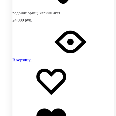
родонит орлец, черный агат
24,000
руб.
В корзину
Добавить
Добавление
в
в
избранное
избранное
Добавлено
в
избранное