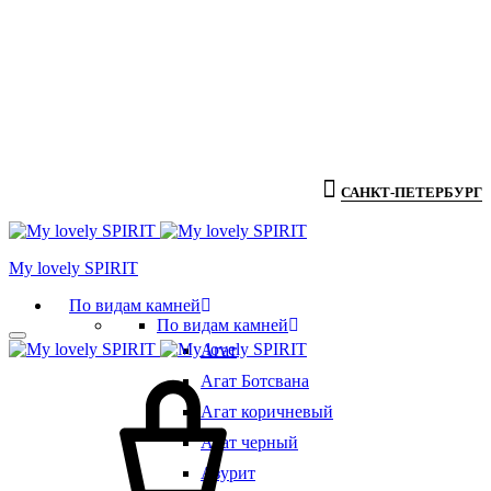
САНКТ-ПЕТЕРБУРГ
Мy lovely SPIRIT
По видам камней
По видам камней
Агат
Агат Ботсвана
Агат коричневый
Агат черный
Азурит