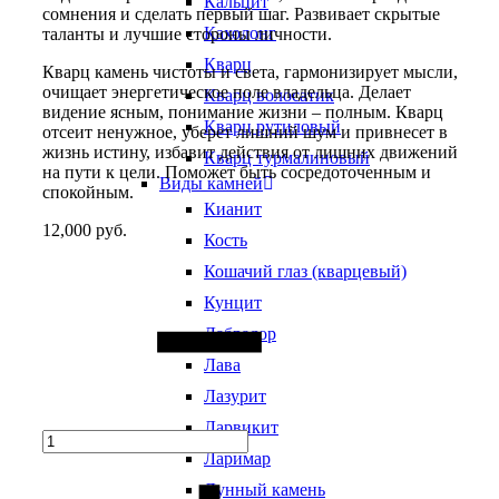
Кальцит
сомнения и сделать первый шаг. Развивает скрытые
Кахолонг
таланты и лучшие стороны личности.
Кварц
Кварц камень чистоты и света, гармонизирует мысли,
очищает энергетическое поле владельца. Делает
Кварц волосатик
видение ясным, понимание жизни – полным. Кварц
Кварц рутиловый
отсеит ненужное, уберет лишний шум и привнесет в
жизнь истину, избавит действия от лишних движений
Кварц турмалиновый
на пути к цели. Поможет быть сосредоточенным и
Виды камней
спокойным.
Кианит
12,000
руб.
Кость
Quantity
Кошачий глаз (кварцевый)
Кунцит
Лабрадор
Лава
Лазурит
Ларвикит
Ларимар
Лунный камень