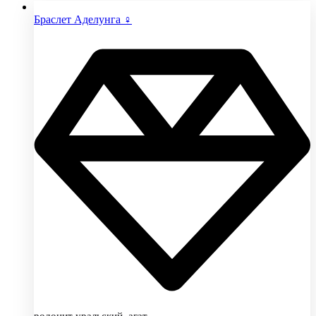
Браслет Аделунга ♀
родонит уральский, агат