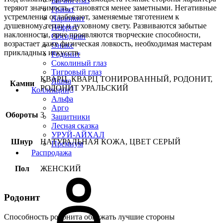
Бычий глаз
теряют значимость, становятся менее заметными. Негативные
Гранат
устремления ослабевают, заменяемые тяготением к
Ларвикит
душевному теплу и духовному свету. Развиваются забытые
Нефрит
наклонности, ярче проявляются творческие способности,
Обсидиан
возрастает даже физическая ловкость, необходимая мастерам
Оникс
прикладных искусств.
Родонит
Соколиный глаз
Тигровый глаз
КВАРЦ, КВАРЦ ТОНИРОВАННЫЙ, РОДОНИТ,
Яшма
Камни
РОДОНИТ УРАЛЬСКИЙ
Коллекции
Альфа
Арго
Обороты
3
Защитники
Лесная сказка
УРУЙ-АЙХАЛ
Шнур
НАТУРАЛЬНАЯ КОЖА, ЦВЕТ СЕРЫЙ
Премиум
Распродажа
Пол
ЖЕНСКИЙ
Родонит
Способность родонита обнажать лучшие стороны